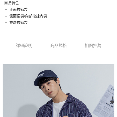
商品特色
Apple Pay
正面拉鍊袋
側面插袋/內部拉鍊內袋
街口支付
雙層拉鍊袋
悠遊付
大哥付你分期
相關說明
詳細說明
商品規格
相關推薦
【大哥付你分期使用說明】
AFTEE先享後付
1.本服務由台灣大哥大提供，台灣大哥大用戶可立即使用無須另外申請。
2.付款方式選擇「大哥付你分期」，訂單成立後會自動跳轉到大哥付的交易
相關說明
流程，驗證手機門號後，選擇欲分期的期數、繳款截止日，確認付款後即完
【關於「AFTEE先享後付」】
成交易。
ATM付款
AFTEE先享後付是「在收到商品之後才付款」的支付方式。 讓您購物簡單
3.實際核准額度、可分期數及費用金額請依後續交易確認頁面所載為準。
便利好安心！
4.訂單成立30分鐘內，如未前往確認交易或遇審核未通過，訂單將自動取
１．簡單：不需註冊會員、不需綁卡、不需儲值。
運送方式
消。如遇「轉專審核」未通過狀況，表示未達大哥付你分期系統評分，恕無
２．便利：只要手機號碼，簡訊認證，即可結帳。
法說明評估內容。
３．安心：先確認商品／服務後，再付款。
全家取貨付款
【繳款方式說明】
1.分期款項不併入電信帳單，「大哥付你分期」於每月結算日後寄送繳費提
每筆NT$60，滿NT$1,500(含以上)免運費
【「AFTEE先享後付」結帳流程】
醒簡訊。
１．於結帳方式選擇「AFTEE先享後付」後，將跳轉至「AFTEE先享後付」
2.透過簡訊連結打開帳單後，可選擇「超商條碼／台灣大直營門市／銀行轉
付款後全家取貨
結帳頁面，進行簡訊認證並確認金額後，即可完成結帳。
帳／街口支付／iPASS MONEY」等通路繳費。
２．訂單成立數日內，您將收到繳費通知簡訊。
每筆NT$60，滿NT$1,500(含以上)免運費