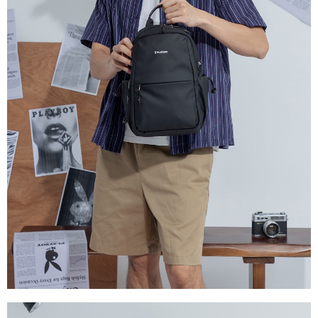
３．收到繳費通知簡訊後14天內，點擊此簡訊中的連結，可透過四大超商／
【注意事項】
ATM／網路銀行／等多元方式進行付款，方視為交易完成。
萊爾富取貨付款
1.本服務係由「台灣大哥大股份有限公司」（以下簡稱本公司）所提供，讓
※ 請注意：結帳手續完成當下不需立刻繳費，但若您需要取消訂單，請聯絡
用戶於交易時，得透過本服務購買商品或服務，並由商店將買賣／分期付款
每筆NT$120
購買商品的店家。未經商家同意取消之訂單仍視為有效，需透過AFTEE先享
買賣價金債權讓與本公司後，依約使用本公司帳單繳交帳款。
後付繳納相關費用。
2.基於同意付款使用「大哥付你分期」之契約關係目的，商店將以您的個人
付款後萊爾富取貨
※ 交易是否成功請以「AFTEE先享後付 」之結帳頁面顯示為準，若有關於
資料（包含姓名、電話或地址）提供予台灣大哥大進項蒐集、處理及利用，
是否繳費成功／繳費後需取消欲退款等相關疑問，請聯繫「AFTEE先享後付
每筆NT$122
由本公司與您本人進行分期帳單所需資料之確認、核對及更正。
客戶支援中心」
https://netprotections.freshdesk.com/support/home
3.完整用戶服務條款，請詳閱以下連結：
https://oppay.tw/userRule
7-11取貨付款
【注意事項】
１．透過由恩沛科技股份有限公司提供之「AFTEE先享後付」服務完成之交
每筆NT$60，滿NT$2,000(含以上)免運費
易，需依本服務之必要範圍內提供個人資料，並將交易相關給付款項請求債
權轉讓予恩沛科技股份有限公司。
付款後7-11取貨
２．關於個人資料處理事宜，請瀏覽以下網址：
每筆NT$60，滿NT$2,000(含以上)免運費
https://aftee.tw/terms/#terms3
３．未成年的使用者請事先徵得法定代理人或監護人之同意方可使用
宅配
「AFTEE先享後付」，若未經同意申辦者引起之損失，本公司不負相關責
任。
每筆NT$60，滿NT$2,000(含以上)免運費
４．使用「AFTEE先享後付」時，將依據個別帳號之用戶狀況，依本公司即
時審查核予不同之上限額度；若仍有額度不足之情形，本公司將視審查結果
宅配_離島
請求用戶進行身份認證。
每筆NT$100
５．嚴禁一人註冊多個帳號或使用他人資訊註冊。若發現惡意使用之情形，
恩沛科技股份有限公司將有權停止該用戶之使用額度並採取法律行動。