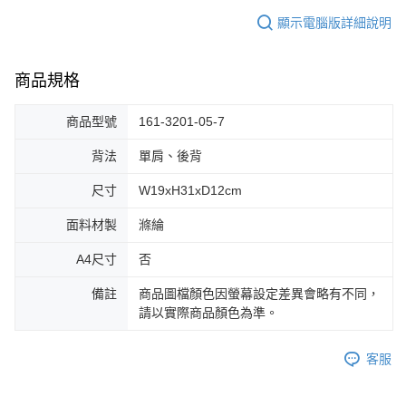
顯示電腦版詳細說明
商品規格
商品型號
161-3201-05-7
背法
單肩、後背
尺寸
W19xH31xD12cm
面料材製
滌綸
A4尺寸
否
備註
商品圖檔顏色因螢幕設定差異會略有不同，
請以實際商品顏色為準。
客服