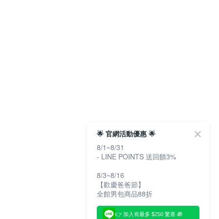
🌟 官網活動優惠 🌟
8/1~8/31
- LINE POINTS 送回饋3%
8/3~8/16
【歡慶爸爸節】
全館男包商品88折
👉 加入有最多 $250 驚喜 🎁