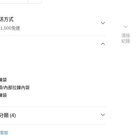
送方式
1,500免運
清除
紀錄
次付款
付款
鍊袋
袋/內部拉鍊內袋
鍊袋
類 (4)
分期
S
各式包款
斜背包 / 郵差包
客服
你分期使用說明】
S
各式包款
單肩包