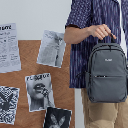
交易，需
每筆NT$6
求債權轉
２．關於
付款後7-1
https://aft
每筆NT$6
３．未成
「AFTE
宅配
任。
４．使用「
每筆NT$6
即時審查
結果請求
宅配_離島
５．嚴禁
每筆NT$1
形，恩沛
動。