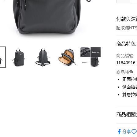
付款與運
超取滿NT$
付款方式
商品特色
信用卡一
商品編號
11840916
超商取貨
商品特色
LINE Pay
正面拉
側面插
Apple Pay
雙層拉
街口支付
悠遊付
商品相關分
大哥付你
男┃MEN
相關說明
分享
【大哥付
男┃MEN