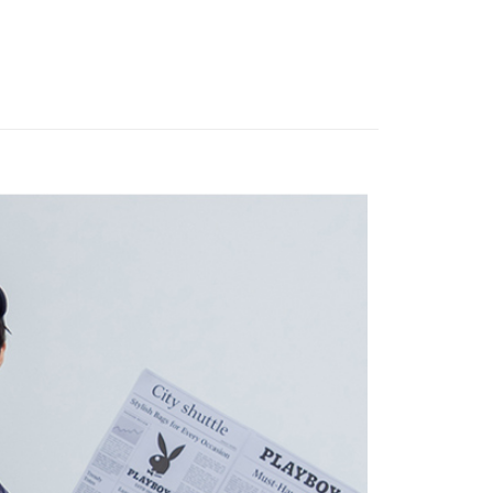
享後付
由台灣大哥大提供，台灣大哥大用戶可立即使用無須另外申請。
S
各式包款
後背包 / 旅行袋
式選擇「大哥付你分期」，訂單成立後會自動跳轉到大哥付的交易
證手機門號後，選擇欲分期的期數、繳款截止日，確認付款後即
FTEE先享後付」】
男性包款
。
先享後付是「在收到商品之後才付款」的支付方式。 讓您購物簡單
准額度、可分期數及費用金額請依後續交易確認頁面所載為準。
心！
立30分鐘內，如未前往確認交易或遇審核未通過，訂單將自動取
：不需註冊會員、不需綁卡、不需儲值。
「轉專審核」未通過狀況，表示未達大哥付你分期系統評分，恕
：只要手機號碼，簡訊認證，即可結帳。
評估內容。
：先確認商品／服務後，再付款。
式說明】
付款
項不併入電信帳單，「大哥付你分期」於每月結算日後寄送繳費提
EE先享後付」結帳流程】
0，滿NT$1,500(含以上)免運費
方式選擇「AFTEE先享後付」後，將跳轉至「AFTEE先享後
訊連結打開帳單後，可選擇「超商條碼／台灣大直營門市／銀行轉
頁面，進行簡訊認證並確認金額後，即可完成結帳。
付／iPASS MONEY」等通路繳費。
家取貨
成立數日內，您將收到繳費通知簡訊。
費通知簡訊後14天內，點擊此簡訊中的連結，可透過四大超商
0，滿NT$1,500(含以上)免運費
項】
網路銀行／等多元方式進行付款，方視為交易完成。
係由「台灣大哥大股份有限公司」（以下簡稱本公司）所提供，讓
：結帳手續完成當下不需立刻繳費，但若您需要取消訂單，請聯
貨付款
易時，得透過本服務購買商品或服務，並由商店將買賣／分期付
的店家。未經商家同意取消之訂單仍視為有效，需透過AFTEE
金債權讓與本公司後，依約使用本公司帳單繳交帳款。
繳納相關費用。
20
意付款使用「大哥付你分期」之契約關係目的，商店將以您的個人
否成功請以「AFTEE先享後付 」之結帳頁面顯示為準，若有關於
含姓名、電話或地址）提供予台灣大哥大進項蒐集、處理及利
功／繳費後需取消欲退款等相關疑問，請聯繫「AFTEE先享後
爾富取貨
公司與您本人進行分期帳單所需資料之確認、核對及更正。
援中心」
https://netprotections.freshdesk.com/support/home
22
戶服務條款，請詳閱以下連結：
https://oppay.tw/userRule
項】
付款
恩沛科技股份有限公司提供之「AFTEE先享後付」服務完成之