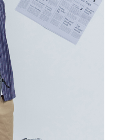
依本服務之必要範圍內提供個人資料，並將交易相關給付款項請
0，滿NT$2,000(含以上)免運費
讓予恩沛科技股份有限公司。
個人資料處理事宜，請瀏覽以下網址：
1取貨
ee.tw/terms/#terms3
0，滿NT$2,000(含以上)免運費
年的使用者請事先徵得法定代理人或監護人之同意方可使用
E先享後付」，若未經同意申辦者引起之損失，本公司不負相關責
AFTEE先享後付」時，將依據個別帳號之用戶狀況，依本公司
0，滿NT$2,000(含以上)免運費
核予不同之上限額度；若仍有額度不足之情形，本公司將視審查
用戶進行身份認證。
一人註冊多個帳號或使用他人資訊註冊。若發現惡意使用之情
00
科技股份有限公司將有權停止該用戶之使用額度並採取法律行