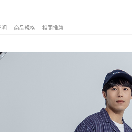
AFTEE先
1.本服務
男┃MEN
2.付款方
相關說明
流程，驗
【關於「A
網路獨家
ATM付款
完成交易
AFTEE
3.實際核
便利好安
說明
商品規格
相關推薦
4.訂單成
１．簡單
消。如遇
２．便利
運送方式
無法說明
３．安心
【繳款方
全家取貨
1.分期款
【「AFT
醒簡訊。
每筆NT$6
１．於結帳
2.透過簡
付」結帳
帳／街口支
付款後全
２．訂單
３．收到繳
每筆NT$6
【注意事
／ATM／
1.本服務
※ 請注意
萊爾富取
用戶於交
絡購買商品
款買賣價
先享後付
每筆NT$1
2.基於同
※ 交易是
資料（包
是否繳費成
付款後萊
用，由本
付客戶支
每筆NT$1
3.完整用
【注意事
7-11取貨
１．透過由