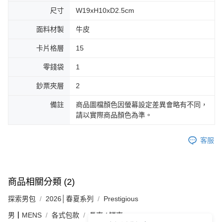
尺寸
W19xH10xD2.5cm
面料材製
牛皮
卡片格層
15
零錢袋
1
鈔票夾層
2
備註
商品圖檔顏色因螢幕設定差異會略有不同，
請以實際商品顏色為準。
客服
商品相關分類 (2)
探索男包
2026│春夏系列
Prestigious
男┃MENS
各式包款
長夾 / 短夾