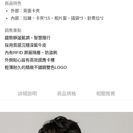
商品特色
Apple Pay
外部：背面卡夾
內部：拉鍊、卡夾*15、相片窗、插袋*3、鈔票位*2
街口支付
銷售重點
悠遊付
趨勢靜謐藍調，智慧隨行
大哥付你分期
採用質感沉穩深藍牛皮
相關說明
內有RFID 屏蔽隔層，防盜刷
【大哥付你分期使用說明】
外側貼心設有高效感應卡槽
AFTEE先享後付
1.本服務由台灣大哥大提供，台灣大哥大用戶可立即使用無須另外申請。
2.付款方式選擇「大哥付你分期」，訂單成立後會自動跳轉到大哥付的交易
輕薄耐久的精緻不鏽鋼雙色LOGO
相關說明
流程，驗證手機門號後，選擇欲分期的期數、繳款截止日，確認付款後即完
【關於「AFTEE先享後付」】
成交易。
ATM付款
AFTEE先享後付是「在收到商品之後才付款」的支付方式。 讓您購物簡單
3.實際核准額度、可分期數及費用金額請依後續交易確認頁面所載為準。
便利好安心！
4.訂單成立30分鐘內，如未前往確認交易或遇審核未通過，訂單將自動取
１．簡單：不需註冊會員、不需綁卡、不需儲值。
運送方式
詳細說明
商品規格
相關推薦
消。如遇「轉專審核」未通過狀況，表示未達大哥付你分期系統評分，恕無
２．便利：只要手機號碼，簡訊認證，即可結帳。
法說明評估內容。
３．安心：先確認商品／服務後，再付款。
全家取貨付款
【繳款方式說明】
1.分期款項不併入電信帳單，「大哥付你分期」於每月結算日後寄送繳費提
每筆NT$60，滿NT$1,500(含以上)免運費
【「AFTEE先享後付」結帳流程】
醒簡訊。
１．於結帳方式選擇「AFTEE先享後付」後，將跳轉至「AFTEE先享後付」
2.透過簡訊連結打開帳單後，可選擇「超商條碼／台灣大直營門市／銀行轉
付款後全家取貨
結帳頁面，進行簡訊認證並確認金額後，即可完成結帳。
帳／街口支付／iPASS MONEY」等通路繳費。
２．訂單成立數日內，您將收到繳費通知簡訊。
每筆NT$60，滿NT$1,500(含以上)免運費