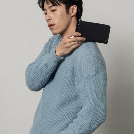
３．收到繳費通知簡訊後14天內，點擊此簡訊中的連結，可透過四大超商／
【注意事項】
ATM／網路銀行／等多元方式進行付款，方視為交易完成。
萊爾富取貨付款
1.本服務係由「台灣大哥大股份有限公司」（以下簡稱本公司）所提供，讓
※ 請注意：結帳手續完成當下不需立刻繳費，但若您需要取消訂單，請聯絡
用戶於交易時，得透過本服務購買商品或服務，並由商店將買賣／分期付款
每筆NT$120
購買商品的店家。未經商家同意取消之訂單仍視為有效，需透過AFTEE先享
買賣價金債權讓與本公司後，依約使用本公司帳單繳交帳款。
後付繳納相關費用。
2.基於同意付款使用「大哥付你分期」之契約關係目的，商店將以您的個人
付款後萊爾富取貨
※ 交易是否成功請以「AFTEE先享後付 」之結帳頁面顯示為準，若有關於
資料（包含姓名、電話或地址）提供予台灣大哥大進項蒐集、處理及利用，
是否繳費成功／繳費後需取消欲退款等相關疑問，請聯繫「AFTEE先享後付
每筆NT$122
由本公司與您本人進行分期帳單所需資料之確認、核對及更正。
客戶支援中心」
https://netprotections.freshdesk.com/support/home
3.完整用戶服務條款，請詳閱以下連結：
https://oppay.tw/userRule
7-11取貨付款
【注意事項】
１．透過由恩沛科技股份有限公司提供之「AFTEE先享後付」服務完成之交
每筆NT$60，滿NT$2,000(含以上)免運費
易，需依本服務之必要範圍內提供個人資料，並將交易相關給付款項請求債
權轉讓予恩沛科技股份有限公司。
付款後7-11取貨
２．關於個人資料處理事宜，請瀏覽以下網址：
每筆NT$60，滿NT$2,000(含以上)免運費
https://aftee.tw/terms/#terms3
３．未成年的使用者請事先徵得法定代理人或監護人之同意方可使用
宅配
「AFTEE先享後付」，若未經同意申辦者引起之損失，本公司不負相關責
任。
每筆NT$60，滿NT$2,000(含以上)免運費
４．使用「AFTEE先享後付」時，將依據個別帳號之用戶狀況，依本公司即
時審查核予不同之上限額度；若仍有額度不足之情形，本公司將視審查結果
宅配_離島
請求用戶進行身份認證。
每筆NT$100
５．嚴禁一人註冊多個帳號或使用他人資訊註冊。若發現惡意使用之情形，
恩沛科技股份有限公司將有權停止該用戶之使用額度並採取法律行動。