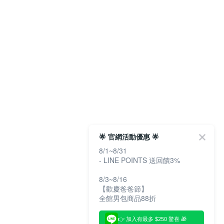
🌟 官網活動優惠 🌟
8/1~8/31
- LINE POINTS 送回饋3%
8/3~8/16
【歡慶爸爸節】
全館男包商品88折
👉 加入有最多 $250 驚喜 🎁