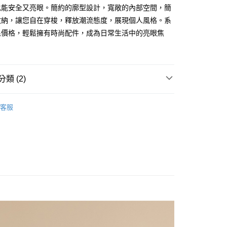
享後付
也能安全又亮眼。簡約的廓型設計，寬敞的內部空間，簡
由台灣大哥大提供，台灣大哥大用戶可立即使用無須另外申請。
式選擇「大哥付你分期」，訂單成立後會自動跳轉到大哥付的交易
收納，讓您自在穿梭，釋放潮流態度，展現個人風格。系
證手機門號後，選擇欲分期的期數、繳款截止日，確認付款後即
FTEE先享後付」】
民價格，輕鬆擁有時尚配件，成為日常生活中的亮眼焦
。
先享後付是「在收到商品之後才付款」的支付方式。 讓您購物簡單
准額度、可分期數及費用金額請依後續交易確認頁面所載為準。
心！
立30分鐘內，如未前往確認交易或遇審核未通過，訂單將自動取
：不需註冊會員、不需綁卡、不需儲值。
「轉專審核」未通過狀況，表示未達大哥付你分期系統評分，恕
：只要手機號碼，簡訊認證，即可結帳。
評估內容。
：先確認商品／服務後，再付款。
類 (2)
式說明】
付款
項不併入電信帳單，「大哥付你分期」於每月結算日後寄送繳費提
EE先享後付」結帳流程】
2025│秋冬系列
Edgy
0，滿NT$1,500(含以上)免運費
方式選擇「AFTEE先享後付」後，將跳轉至「AFTEE先享後
客服
訊連結打開帳單後，可選擇「超商條碼／台灣大直營門市／銀行轉
頁面，進行簡訊認證並確認金額後，即可完成結帳。
S
各式包款
斜背包 / 郵差包
付／iPASS MONEY」等通路繳費。
家取貨
成立數日內，您將收到繳費通知簡訊。
費通知簡訊後14天內，點擊此簡訊中的連結，可透過四大超商
0，滿NT$1,500(含以上)免運費
項】
網路銀行／等多元方式進行付款，方視為交易完成。
係由「台灣大哥大股份有限公司」（以下簡稱本公司）所提供，讓
：結帳手續完成當下不需立刻繳費，但若您需要取消訂單，請聯
貨付款
易時，得透過本服務購買商品或服務，並由商店將買賣／分期付
的店家。未經商家同意取消之訂單仍視為有效，需透過AFTEE
金債權讓與本公司後，依約使用本公司帳單繳交帳款。
繳納相關費用。
20
意付款使用「大哥付你分期」之契約關係目的，商店將以您的個人
否成功請以「AFTEE先享後付 」之結帳頁面顯示為準，若有關於
含姓名、電話或地址）提供予台灣大哥大進項蒐集、處理及利
功／繳費後需取消欲退款等相關疑問，請聯繫「AFTEE先享後
爾富取貨
公司與您本人進行分期帳單所需資料之確認、核對及更正。
援中心」
https://netprotections.freshdesk.com/support/home
22
戶服務條款，請詳閱以下連結：
https://oppay.tw/userRule
項】
付款
恩沛科技股份有限公司提供之「AFTEE先享後付」服務完成之