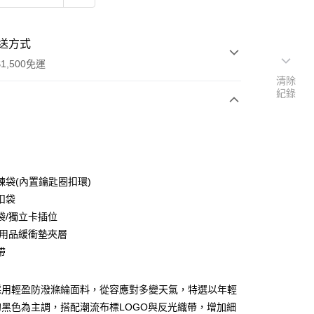
送方式
1,500免運
清除
紀錄
次付款
付款
鍊袋(內置鑰匙圈扣環)
扣袋
袋/獨立卡插位
C用品緩衝墊夾層
帶
分期
採用輕盈防潑滌綸面料，從容應對多變天氣，特選以年輕
黑色為主調，搭配潮流布標LOGO與反光織帶，增加細
你分期使用說明】