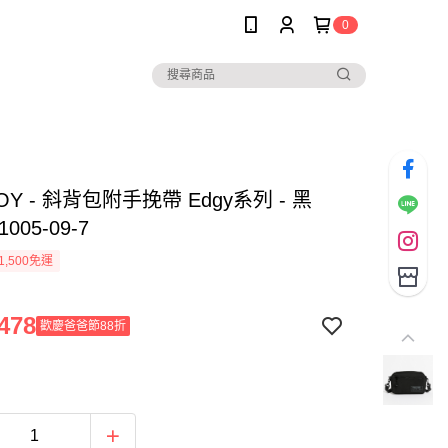
0
BOY - 斜背包附手挽帶 Edgy系列 - 黑
1005-09-7
1,500免運
478
歡慶爸爸節88折