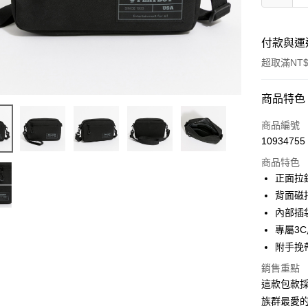
付款與運
超取滿NT$
付款方式
商品特色
信用卡一
商品編號
10934755
超商取貨
商品特色
LINE Pay
正面拉
背面磁
Apple Pay
內部插
街口支付
專屬3
附手挽
悠遊付
銷售重點
大哥付你
這款包款
相關說明
族群最愛的
【大哥付