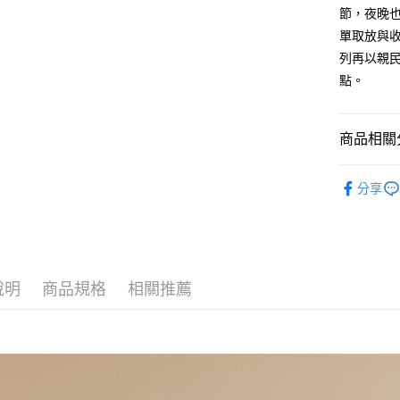
AFTEE先
節，夜晚
1.本服務
2.付款方
相關說明
單取放與
流程，驗
【關於「A
列再以親
ATM付款
完成交易
AFTEE
3.實際核
點。
便利好安
4.訂單成
１．簡單
消。如遇
２．便利
運送方式
無法說明
３．安心
商品相關分
【繳款方
全家取貨
1.分期款
【「AFT
探索男包
醒簡訊。
每筆NT$6
１．於結帳
分享
2.透過簡
付」結帳
男┃MEN
帳／街口支
付款後全
２．訂單
３．收到繳
每筆NT$6
【注意事
／ATM／
1.本服務
※ 請注意
萊爾富取
用戶於交
絡購買商品
款買賣價
說明
商品規格
相關推薦
先享後付
每筆NT$1
2.基於同
※ 交易是
資料（包
是否繳費成
付款後萊
用，由本
付客戶支
每筆NT$1
3.完整用
【注意事
7-11取貨
１．透過由