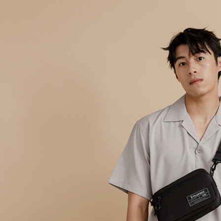
交易，需
每筆NT$6
求債權轉
２．關於
付款後7-1
https://aft
每筆NT$6
３．未成
「AFTE
宅配
任。
４．使用「
每筆NT$6
即時審查
結果請求
宅配_離島
５．嚴禁
每筆NT$1
形，恩沛
動。