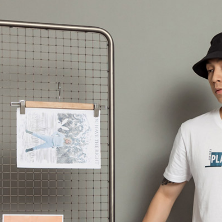
交易，需
每筆NT$6
求債權轉
２．關於
付款後7-1
https://aft
每筆NT$6
３．未成
「AFTE
宅配
任。
４．使用「
每筆NT$6
即時審查
結果請求
宅配_離島
５．嚴禁
每筆NT$1
形，恩沛
動。