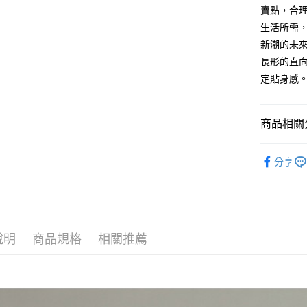
AFTEE先
賣點，合
1.本服務
2.付款方
相關說明
生活所需
流程，驗
【關於「A
新潮的未
ATM付款
完成交易
AFTEE
3.實際核
長形的直
便利好安
4.訂單成
１．簡單
定貼身感
消。如遇
２．便利
運送方式
無法說明
３．安心
【繳款方
全家取貨
1.分期款
商品相關分
【「AFT
醒簡訊。
每筆NT$6
１．於結帳
2.透過簡
付」結帳
探索男包
帳／街口支
付款後全
２．訂單
分享
男┃MEN
３．收到繳
每筆NT$6
【注意事
／ATM／
OUTLET
1.本服務
※ 請注意
萊爾富取
用戶於交
絡購買商品
款買賣價
先享後付
每筆NT$1
2.基於同
※ 交易是
說明
商品規格
相關推薦
資料（包
是否繳費成
付款後萊
用，由本
付客戶支
每筆NT$1
3.完整用
【注意事
7-11取貨
１．透過由