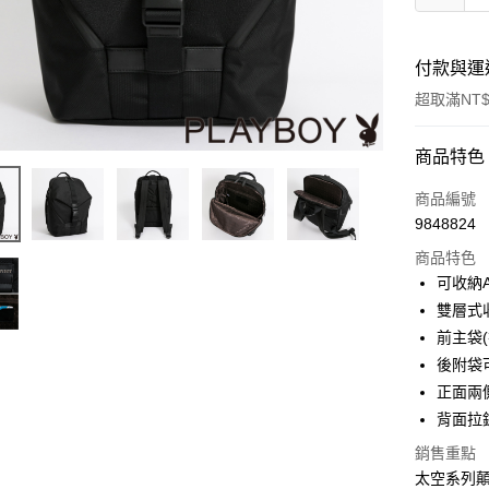
付款與運
超取滿NT$
付款方式
商品特色
信用卡一
商品編號
9848824
超商取貨
商品特色
LINE Pay
可收納
雙層式
Apple Pay
前主袋
街口支付
後附袋
正面兩
悠遊付
背面拉
大哥付你
銷售重點
相關說明
太空系列
【大哥付