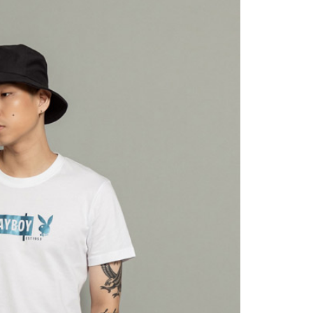
依本服務之必要範圍內提供個人資料，並將交易相關給付款項請
0，滿NT$2,000(含以上)免運費
讓予恩沛科技股份有限公司。
個人資料處理事宜，請瀏覽以下網址：
1取貨
ee.tw/terms/#terms3
0，滿NT$2,000(含以上)免運費
年的使用者請事先徵得法定代理人或監護人之同意方可使用
E先享後付」，若未經同意申辦者引起之損失，本公司不負相關責
AFTEE先享後付」時，將依據個別帳號之用戶狀況，依本公司
0，滿NT$2,000(含以上)免運費
核予不同之上限額度；若仍有額度不足之情形，本公司將視審查
用戶進行身份認證。
一人註冊多個帳號或使用他人資訊註冊。若發現惡意使用之情
00
科技股份有限公司將有權停止該用戶之使用額度並採取法律行