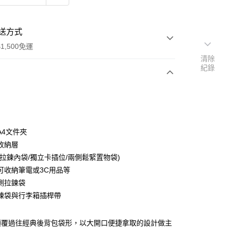
送方式
1,500免運
清除
紀錄
次付款
付款
A4文件夾
收納層
(拉鍊內袋/獨立卡插位/兩側鬆緊置物袋)
可收納筆電或3C用品等
側拉鍊袋
鍊袋與行李箱插桿帶
分期
顛覆過往經典後背包袋形，以大開口便捷拿取的設計做主
你分期使用說明】