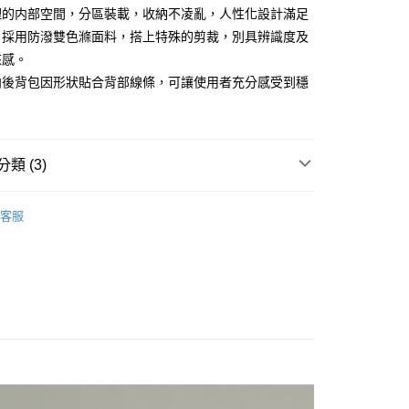
享後付
理的内部空間，分區裝載，收納不凌亂，人性化設計滿足
由台灣大哥大提供，台灣大哥大用戶可立即使用無須另外申請。
式選擇「大哥付你分期」，訂單成立後會自動跳轉到大哥付的交易
，採用防潑雙色滌面料，搭上特殊的剪裁，別具辨識度及
證手機門號後，選擇欲分期的期數、繳款截止日，確認付款後即
FTEE先享後付」】
來感。
。
先享後付是「在收到商品之後才付款」的支付方式。 讓您購物簡單
准額度、可分期數及費用金額請依後續交易確認頁面所載為準。
向後背包因形狀貼合背部線條，可讓使用者充分感受到穩
心！
立30分鐘內，如未前往確認交易或遇審核未通過，訂單將自動取
：不需註冊會員、不需綁卡、不需儲值。
。
「轉專審核」未通過狀況，表示未達大哥付你分期系統評分，恕
：只要手機號碼，簡訊認證，即可結帳。
評估內容。
：先確認商品／服務後，再付款。
式說明】
付款
項不併入電信帳單，「大哥付你分期」於每月結算日後寄送繳費提
類 (3)
EE先享後付」結帳流程】
0，滿NT$1,500(含以上)免運費
方式選擇「AFTEE先享後付」後，將跳轉至「AFTEE先享後
訊連結打開帳單後，可選擇「超商條碼／台灣大直營門市／銀行轉
頁面，進行簡訊認證並確認金額後，即可完成結帳。
2024│春夏系列
Space
付／iPASS MONEY」等通路繳費。
家取貨
成立數日內，您將收到繳費通知簡訊。
客服
S
各式包款
後背包 / 旅行袋
費通知簡訊後14天內，點擊此簡訊中的連結，可透過四大超商
0，滿NT$1,500(含以上)免運費
項】
網路銀行／等多元方式進行付款，方視為交易完成。
專區
係由「台灣大哥大股份有限公司」（以下簡稱本公司）所提供，讓
男士包款
：結帳手續完成當下不需立刻繳費，但若您需要取消訂單，請聯
貨付款
易時，得透過本服務購買商品或服務，並由商店將買賣／分期付
的店家。未經商家同意取消之訂單仍視為有效，需透過AFTEE
金債權讓與本公司後，依約使用本公司帳單繳交帳款。
繳納相關費用。
20
意付款使用「大哥付你分期」之契約關係目的，商店將以您的個人
否成功請以「AFTEE先享後付 」之結帳頁面顯示為準，若有關於
含姓名、電話或地址）提供予台灣大哥大進項蒐集、處理及利
功／繳費後需取消欲退款等相關疑問，請聯繫「AFTEE先享後
爾富取貨
公司與您本人進行分期帳單所需資料之確認、核對及更正。
援中心」
https://netprotections.freshdesk.com/support/home
22
戶服務條款，請詳閱以下連結：
https://oppay.tw/userRule
項】
付款
恩沛科技股份有限公司提供之「AFTEE先享後付」服務完成之