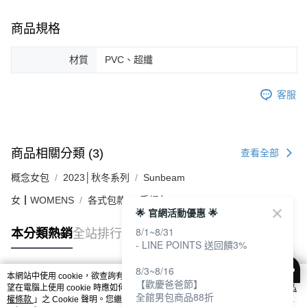
商品規格
材質
PVC、超纖
客服
商品相關分類 (3)
查看全部
概念女包
2023│秋冬系列
Sunbeam
女┃WOMENS
各式包款
手提包
🌟 官網活動優惠 🌟
8/1~8/31
本分類熱銷
全站排行
- LINE POINTS 送回饋3%
8/3~8/16
本網站中使用 cookie，欲查詢有關本網站使用 cookie 方式之詳情，及若您不希
【歡慶爸爸節】
熱門標籤
望在電腦上使用 cookie 時應如何變更電腦的 cookie 設定，請參閱本網站「
隱私
全館男包商品88折
權條款
」之 Cookie 聲明。您繼續使用本網站即表示您同意本公司得按本網站使