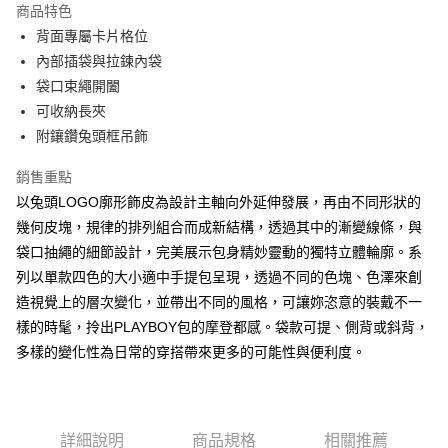
商品特色
Apple Pay
背面專屬卡片格位
內部插袋與拉鍊內袋
街口支付
袋口束繩開闔
悠遊付
可收納長夾
附鑲鑽兔頭框吊飾
大哥付你分期
相關說明
銷售重點
【大哥付你分期使用說明】
以兔頭LOGO廓形飾皮為設計主軸向外延伸發展，再由不同形狀的
AFTEE先享後付
1.本服務由台灣大哥大提供，台灣大哥大用戶可立即使用無須另外申請。
2.付款方式選擇「大哥付你分期」，訂單成立後會自動跳轉到大哥付的交易
幾何皮塊，規律的排列組合而成新結構，透過其中的漸變線條，與
相關說明
流程，驗證手機門號後，選擇欲分期的期數、繳款截止日，確認付款後即完
袋口抽繩的細節設計，完美展示包身精妙靈動的獨特立體輪廓。系
【關於「AFTEE先享後付」】
成交易。
ATM付款
AFTEE先享後付是「在收到商品之後才付款」的支付方式。 讓您購物簡單
列以單款四色的大小適中手提包呈現，透過不同的色塊、色澤來創
3.實際核准額度、可分期數及費用金額請依後續交易確認頁面所載為準。
便利好安心！
4.訂單成立30分鐘內，如未前往確認交易或遇審核未通過，訂單將自動取
造視覺上的層次變化，並帶出不同的風格，可讓妳恣意的裝戴不一
１．簡單：不需註冊會員、不需綁卡、不需儲值。
運送方式
消。如遇「轉專審核」未通過狀況，表示未達大哥付你分期系統評分，恕無
２．便利：只要手機號碼，簡訊認證，即可結帳。
樣的時髦，拎出PLAYBOY包的摩登都感。袋款可提、側背或斜背，
法說明評估內容。
３．安心：先確認商品／服務後，再付款。
全家取貨付款
多樣的變化性為日常的穿搭帶來更多的可能性與便利度。
【繳款方式說明】
1.分期款項不併入電信帳單，「大哥付你分期」於每月結算日後寄送繳費提
每筆NT$60，滿NT$1,500(含以上)免運費
【「AFTEE先享後付」結帳流程】
醒簡訊。
１．於結帳方式選擇「AFTEE先享後付」後，將跳轉至「AFTEE先享後付」
2.透過簡訊連結打開帳單後，可選擇「超商條碼／台灣大直營門市／銀行轉
付款後全家取貨
結帳頁面，進行簡訊認證並確認金額後，即可完成結帳。
帳／街口支付／iPASS MONEY」等通路繳費。
２．訂單成立數日內，您將收到繳費通知簡訊。
每筆NT$60，滿NT$1,500(含以上)免運費
詳細說明
商品規格
相關推薦