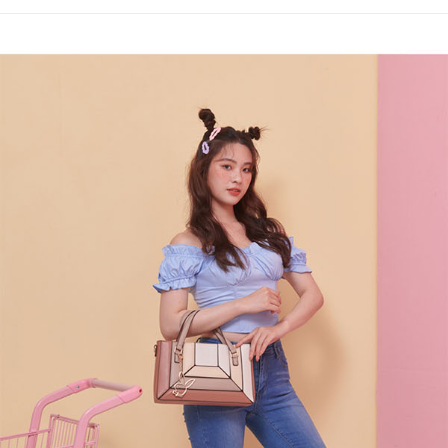
３．收到繳費通知簡訊後14天內，點擊此簡訊中的連結，可透過四大超商／
【注意事項】
ATM／網路銀行／等多元方式進行付款，方視為交易完成。
萊爾富取貨付款
1.本服務係由「台灣大哥大股份有限公司」（以下簡稱本公司）所提供，讓
※ 請注意：結帳手續完成當下不需立刻繳費，但若您需要取消訂單，請聯絡
用戶於交易時，得透過本服務購買商品或服務，並由商店將買賣／分期付款
每筆NT$120
購買商品的店家。未經商家同意取消之訂單仍視為有效，需透過AFTEE先享
買賣價金債權讓與本公司後，依約使用本公司帳單繳交帳款。
後付繳納相關費用。
2.基於同意付款使用「大哥付你分期」之契約關係目的，商店將以您的個人
付款後萊爾富取貨
※ 交易是否成功請以「AFTEE先享後付 」之結帳頁面顯示為準，若有關於
資料（包含姓名、電話或地址）提供予台灣大哥大進項蒐集、處理及利用，
是否繳費成功／繳費後需取消欲退款等相關疑問，請聯繫「AFTEE先享後付
每筆NT$122
由本公司與您本人進行分期帳單所需資料之確認、核對及更正。
客戶支援中心」
https://netprotections.freshdesk.com/support/home
3.完整用戶服務條款，請詳閱以下連結：
https://oppay.tw/userRule
7-11取貨付款
【注意事項】
１．透過由恩沛科技股份有限公司提供之「AFTEE先享後付」服務完成之交
每筆NT$60，滿NT$2,000(含以上)免運費
易，需依本服務之必要範圍內提供個人資料，並將交易相關給付款項請求債
權轉讓予恩沛科技股份有限公司。
付款後7-11取貨
２．關於個人資料處理事宜，請瀏覽以下網址：
每筆NT$60，滿NT$2,000(含以上)免運費
https://aftee.tw/terms/#terms3
３．未成年的使用者請事先徵得法定代理人或監護人之同意方可使用
宅配
「AFTEE先享後付」，若未經同意申辦者引起之損失，本公司不負相關責
任。
每筆NT$60，滿NT$2,000(含以上)免運費
４．使用「AFTEE先享後付」時，將依據個別帳號之用戶狀況，依本公司即
時審查核予不同之上限額度；若仍有額度不足之情形，本公司將視審查結果
宅配_離島
請求用戶進行身份認證。
每筆NT$100
５．嚴禁一人註冊多個帳號或使用他人資訊註冊。若發現惡意使用之情形，
恩沛科技股份有限公司將有權停止該用戶之使用額度並採取法律行動。