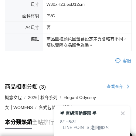
尺寸
W30xH23.5xD12cm
面料材製
PVC
A4尺寸
否
備註
商品圖檔顏色因螢幕設定差異會略有不同，
請以實際商品顏色為準。
客服
商品相關分類 (3)
查看全部
概念女包
2026│秋冬系列
Elegant Odyssey
女┃WOMENS
各式包款
斜背包
🌟 官網活動優惠 🌟
8/1~8/31
本分類熱銷
全站排行
- LINE POINTS 送回饋3%