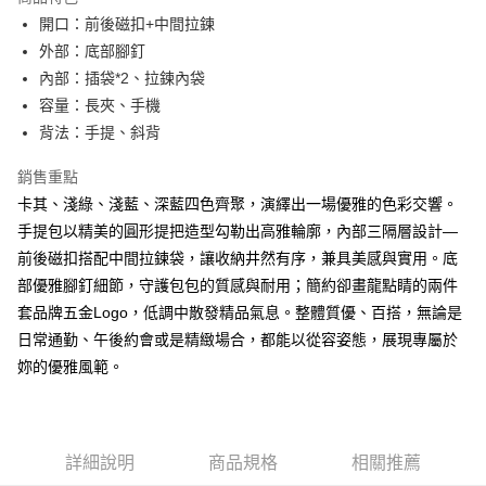
Apple Pay
開口：前後磁扣+中間拉鍊
外部：底部腳釘
街口支付
內部：插袋*2、拉鍊內袋
悠遊付
容量：長夾、手機
背法：手提、斜背
大哥付你分期
相關說明
銷售重點
【大哥付你分期使用說明】
卡其、淺綠、淺藍、深藍四色齊聚，演繹出一場優雅的色彩交響。
AFTEE先享後付
1.本服務由台灣大哥大提供，台灣大哥大用戶可立即使用無須另外申請。
2.付款方式選擇「大哥付你分期」，訂單成立後會自動跳轉到大哥付的交易
手提包以精美的圓形提把造型勾勒出高雅輪廓，內部三隔層設計—
相關說明
流程，驗證手機門號後，選擇欲分期的期數、繳款截止日，確認付款後即完
前後磁扣搭配中間拉鍊袋，讓收納井然有序，兼具美感與實用。底
【關於「AFTEE先享後付」】
成交易。
ATM付款
AFTEE先享後付是「在收到商品之後才付款」的支付方式。 讓您購物簡單
部優雅腳釘細節，守護包包的質感與耐用；簡約卻畫龍點睛的兩件
3.實際核准額度、可分期數及費用金額請依後續交易確認頁面所載為準。
便利好安心！
4.訂單成立30分鐘內，如未前往確認交易或遇審核未通過，訂單將自動取
套品牌五金Logo，低調中散發精品氣息。整體質優、百搭，無論是
１．簡單：不需註冊會員、不需綁卡、不需儲值。
運送方式
消。如遇「轉專審核」未通過狀況，表示未達大哥付你分期系統評分，恕無
２．便利：只要手機號碼，簡訊認證，即可結帳。
日常通勤、午後約會或是精緻場合，都能以從容姿態，展現專屬於
法說明評估內容。
３．安心：先確認商品／服務後，再付款。
全家取貨付款
妳的優雅風範。
【繳款方式說明】
1.分期款項不併入電信帳單，「大哥付你分期」於每月結算日後寄送繳費提
每筆NT$60，滿NT$1,500(含以上)免運費
【「AFTEE先享後付」結帳流程】
醒簡訊。
１．於結帳方式選擇「AFTEE先享後付」後，將跳轉至「AFTEE先享後付」
2.透過簡訊連結打開帳單後，可選擇「超商條碼／台灣大直營門市／銀行轉
付款後全家取貨
結帳頁面，進行簡訊認證並確認金額後，即可完成結帳。
帳／街口支付／iPASS MONEY」等通路繳費。
２．訂單成立數日內，您將收到繳費通知簡訊。
每筆NT$60，滿NT$1,500(含以上)免運費
詳細說明
商品規格
相關推薦
３．收到繳費通知簡訊後14天內，點擊此簡訊中的連結，可透過四大超商／
【注意事項】