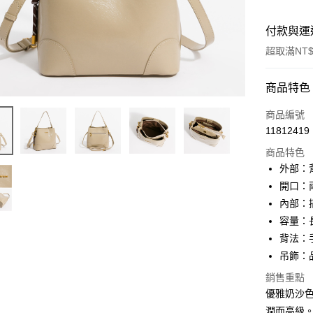
付款與運
超取滿NT$
付款方式
商品特色
信用卡一
商品編號
11812419
超商取貨
商品特色
LINE Pay
外部：
開口：
Apple Pay
內部：
街口支付
容量：
背法：
悠遊付
吊飾：
大哥付你
銷售重點
相關說明
優雅奶沙
【大哥付
AFTEE先
潤而高級
1.本服務