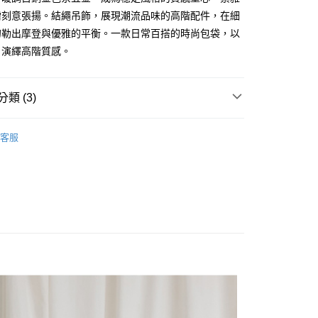
式選擇「大哥付你分期」，訂單成立後會自動跳轉到大哥付的交易
需刻意張揚。結繩吊飾，展現潮流品味的高階配件，在細
證手機門號後，選擇欲分期的期數、繳款截止日，確認付款後即
FTEE先享後付」】
勾勒出摩登與優雅的平衡。一款日常百搭的時尚包袋，以
。
先享後付是「在收到商品之後才付款」的支付方式。 讓您購物簡單
准額度、可分期數及費用金額請依後續交易確認頁面所載為準。
，演繹高階質感。
心！
立30分鐘內，如未前往確認交易或遇審核未通過，訂單將自動取
：不需註冊會員、不需綁卡、不需儲值。
「轉專審核」未通過狀況，表示未達大哥付你分期系統評分，恕
：只要手機號碼，簡訊認證，即可結帳。
評估內容。
：先確認商品／服務後，再付款。
類 (3)
式說明】
付款
項不併入電信帳單，「大哥付你分期」於每月結算日後寄送繳費提
EE先享後付」結帳流程】
ENS
各式包款
水桶包
0，滿NT$1,500(含以上)免運費
方式選擇「AFTEE先享後付」後，將跳轉至「AFTEE先享後
客服
訊連結打開帳單後，可選擇「超商條碼／台灣大直營門市／銀行轉
頁面，進行簡訊認證並確認金額後，即可完成結帳。
ENS
各式包款
肩背包
付／iPASS MONEY」等通路繳費。
家取貨
成立數日內，您將收到繳費通知簡訊。
費通知簡訊後14天內，點擊此簡訊中的連結，可透過四大超商
ENS
各式包款
斜背包
0，滿NT$1,500(含以上)免運費
項】
網路銀行／等多元方式進行付款，方視為交易完成。
係由「台灣大哥大股份有限公司」（以下簡稱本公司）所提供，讓
：結帳手續完成當下不需立刻繳費，但若您需要取消訂單，請聯
貨付款
易時，得透過本服務購買商品或服務，並由商店將買賣／分期付
的店家。未經商家同意取消之訂單仍視為有效，需透過AFTEE
金債權讓與本公司後，依約使用本公司帳單繳交帳款。
繳納相關費用。
20
意付款使用「大哥付你分期」之契約關係目的，商店將以您的個人
否成功請以「AFTEE先享後付 」之結帳頁面顯示為準，若有關於
含姓名、電話或地址）提供予台灣大哥大進項蒐集、處理及利
功／繳費後需取消欲退款等相關疑問，請聯繫「AFTEE先享後
爾富取貨
公司與您本人進行分期帳單所需資料之確認、核對及更正。
援中心」
https://netprotections.freshdesk.com/support/home
22
戶服務條款，請詳閱以下連結：
https://oppay.tw/userRule
項】
付款
恩沛科技股份有限公司提供之「AFTEE先享後付」服務完成之
依本服務之必要範圍內提供個人資料，並將交易相關給付款項請
0，滿NT$2,000(含以上)免運費