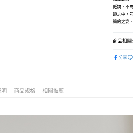
2.付款方
相關說明
低調，不
流程，驗
【關於「A
節之中，
ATM付款
完成交易
AFTEE
3.實際核
簡約之姿
便利好安
4.訂單成
１．簡單
消。如遇
２．便利
運送方式
無法說明
３．安心
商品相關分
【繳款方
全家取貨
1.分期款
【「AFT
女┃WOM
醒簡訊。
每筆NT$6
１．於結帳
分享
2.透過簡
付」結帳
女┃WOM
帳／街口支
付款後全
２．訂單
３．收到繳
女┃WOM
每筆NT$6
【注意事
／ATM／
1.本服務
※ 請注意
萊爾富取
用戶於交
絡購買商品
款買賣價
說明
商品規格
相關推薦
先享後付
每筆NT$1
2.基於同
※ 交易是
資料（包
是否繳費成
付款後萊
用，由本
付客戶支
每筆NT$1
3.完整用
【注意事
7-11取貨
１．透過由
交易，需
每筆NT$6