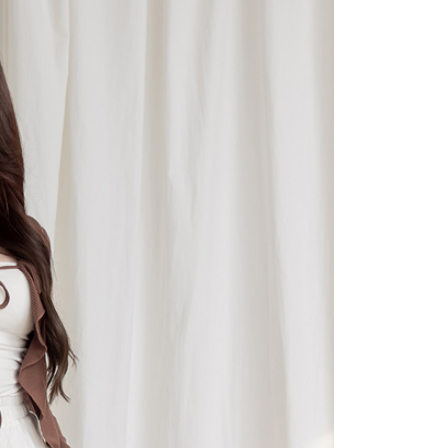
讓予恩沛科技股份有限公司。
個人資料處理事宜，請瀏覽以下網址：
1取貨
ee.tw/terms/#terms3
0，滿NT$2,000(含以上)免運費
年的使用者請事先徵得法定代理人或監護人之同意方可使用
E先享後付」，若未經同意申辦者引起之損失，本公司不負相關責
AFTEE先享後付」時，將依據個別帳號之用戶狀況，依本公司
0，滿NT$2,000(含以上)免運費
核予不同之上限額度；若仍有額度不足之情形，本公司將視審查
用戶進行身份認證。
一人註冊多個帳號或使用他人資訊註冊。若發現惡意使用之情
00
科技股份有限公司將有權停止該用戶之使用額度並採取法律行