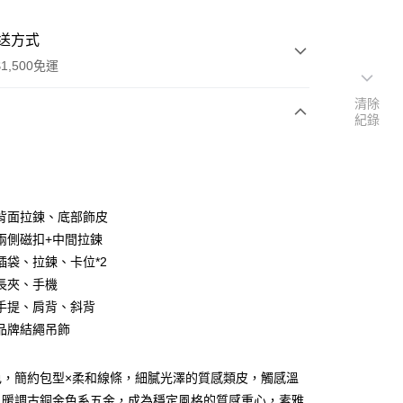
送方式
1,500免運
清除
紀錄
次付款
付款
背面拉鍊、底部飾皮
兩側磁扣+中間拉鍊
插袋、拉鍊、卡位*2
長夾、手機
手提、肩背、斜背
品牌結繩吊飾
分期
色，簡約包型×柔和線條，細膩光澤的質感類皮，觸感溫
你分期使用說明】
享後付
。暖調古銅金色系五金，成為穩定風格的質感重心，素雅
由台灣大哥大提供，台灣大哥大用戶可立即使用無須另外申請。