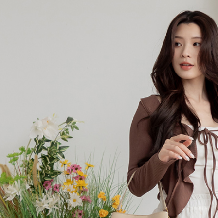
求債權轉
２．關於
付款後7-1
https://aft
每筆NT$6
３．未成
「AFTE
宅配
任。
４．使用「
每筆NT$6
即時審查
結果請求
宅配_離島
５．嚴禁
每筆NT$1
形，恩沛
動。