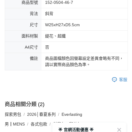
商品型號
152-0504-46-7
背法
斜背
尺寸
W25xH27xD5.5cm
面料材製
緹花、超纖
A4尺寸
否
備註
商品圖檔顏色因螢幕設定差異會略有不同，
請以實際商品顏色為準。
客服
商品相關分類 (2)
探索男包
2026│春夏系列
Everlasting
男┃MENS
各式包款
斜背包 / 郵差包
🌟 官網活動優惠 🌟