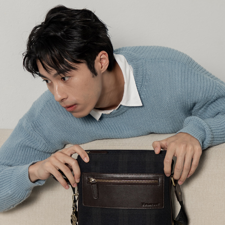
３．收到繳費通知簡訊後14天內，點擊此簡訊中的連結，可透過四大超商／
【注意事項】
ATM／網路銀行／等多元方式進行付款，方視為交易完成。
萊爾富取貨付款
1.本服務係由「台灣大哥大股份有限公司」（以下簡稱本公司）所提供，讓
※ 請注意：結帳手續完成當下不需立刻繳費，但若您需要取消訂單，請聯絡
用戶於交易時，得透過本服務購買商品或服務，並由商店將買賣／分期付款
每筆NT$120
購買商品的店家。未經商家同意取消之訂單仍視為有效，需透過AFTEE先享
買賣價金債權讓與本公司後，依約使用本公司帳單繳交帳款。
後付繳納相關費用。
2.基於同意付款使用「大哥付你分期」之契約關係目的，商店將以您的個人
付款後萊爾富取貨
※ 交易是否成功請以「AFTEE先享後付 」之結帳頁面顯示為準，若有關於
資料（包含姓名、電話或地址）提供予台灣大哥大進項蒐集、處理及利用，
是否繳費成功／繳費後需取消欲退款等相關疑問，請聯繫「AFTEE先享後付
每筆NT$122
由本公司與您本人進行分期帳單所需資料之確認、核對及更正。
客戶支援中心」
https://netprotections.freshdesk.com/support/home
3.完整用戶服務條款，請詳閱以下連結：
https://oppay.tw/userRule
7-11取貨付款
【注意事項】
１．透過由恩沛科技股份有限公司提供之「AFTEE先享後付」服務完成之交
每筆NT$60，滿NT$2,000(含以上)免運費
易，需依本服務之必要範圍內提供個人資料，並將交易相關給付款項請求債
權轉讓予恩沛科技股份有限公司。
付款後7-11取貨
２．關於個人資料處理事宜，請瀏覽以下網址：
每筆NT$60，滿NT$2,000(含以上)免運費
https://aftee.tw/terms/#terms3
３．未成年的使用者請事先徵得法定代理人或監護人之同意方可使用
宅配
「AFTEE先享後付」，若未經同意申辦者引起之損失，本公司不負相關責
任。
每筆NT$60，滿NT$2,000(含以上)免運費
４．使用「AFTEE先享後付」時，將依據個別帳號之用戶狀況，依本公司即
時審查核予不同之上限額度；若仍有額度不足之情形，本公司將視審查結果
宅配_離島
請求用戶進行身份認證。
每筆NT$100
５．嚴禁一人註冊多個帳號或使用他人資訊註冊。若發現惡意使用之情形，
恩沛科技股份有限公司將有權停止該用戶之使用額度並採取法律行動。