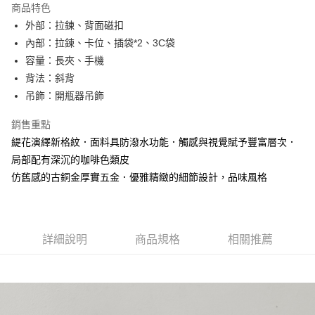
商品特色
Apple Pay
外部：拉鍊、背面磁扣
內部：拉鍊、卡位、插袋*2、3C袋
街口支付
容量：長夾、手機
悠遊付
背法：斜背
吊飾：開瓶器吊飾
大哥付你分期
相關說明
銷售重點
【大哥付你分期使用說明】
緹花演繹新格紋．面料具防潑水功能．觸感與視覺賦予豐富層次．
AFTEE先享後付
1.本服務由台灣大哥大提供，台灣大哥大用戶可立即使用無須另外申請。
2.付款方式選擇「大哥付你分期」，訂單成立後會自動跳轉到大哥付的交易
局部配有深沉的咖啡色類皮
相關說明
流程，驗證手機門號後，選擇欲分期的期數、繳款截止日，確認付款後即完
仿舊感的古銅金厚實五金．優雅精緻的細節設計，品味風格
【關於「AFTEE先享後付」】
成交易。
ATM付款
AFTEE先享後付是「在收到商品之後才付款」的支付方式。 讓您購物簡單
3.實際核准額度、可分期數及費用金額請依後續交易確認頁面所載為準。
便利好安心！
4.訂單成立30分鐘內，如未前往確認交易或遇審核未通過，訂單將自動取
１．簡單：不需註冊會員、不需綁卡、不需儲值。
運送方式
消。如遇「轉專審核」未通過狀況，表示未達大哥付你分期系統評分，恕無
２．便利：只要手機號碼，簡訊認證，即可結帳。
法說明評估內容。
詳細說明
商品規格
相關推薦
３．安心：先確認商品／服務後，再付款。
全家取貨付款
【繳款方式說明】
1.分期款項不併入電信帳單，「大哥付你分期」於每月結算日後寄送繳費提
每筆NT$60，滿NT$1,500(含以上)免運費
【「AFTEE先享後付」結帳流程】
醒簡訊。
１．於結帳方式選擇「AFTEE先享後付」後，將跳轉至「AFTEE先享後付」
2.透過簡訊連結打開帳單後，可選擇「超商條碼／台灣大直營門市／銀行轉
付款後全家取貨
結帳頁面，進行簡訊認證並確認金額後，即可完成結帳。
帳／街口支付／iPASS MONEY」等通路繳費。
２．訂單成立數日內，您將收到繳費通知簡訊。
每筆NT$60，滿NT$1,500(含以上)免運費