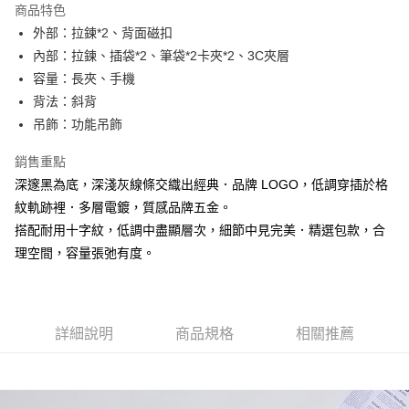
商品特色
Apple Pay
外部：拉鍊*2、背面磁扣
內部：拉鍊、插袋*2、筆袋*2卡夾*2、3C夾層
街口支付
容量：長夾、手機
悠遊付
背法：斜背
吊飾：功能吊飾
大哥付你分期
相關說明
銷售重點
【大哥付你分期使用說明】
深邃黑為底，深淺灰線條交織出經典．品牌 LOGO，低調穿插於格
AFTEE先享後付
1.本服務由台灣大哥大提供，台灣大哥大用戶可立即使用無須另外申請。
2.付款方式選擇「大哥付你分期」，訂單成立後會自動跳轉到大哥付的交易
紋軌跡裡．多層電鍍，質感品牌五金。
相關說明
流程，驗證手機門號後，選擇欲分期的期數、繳款截止日，確認付款後即完
搭配耐用十字紋，低調中盡顯層次，細節中見完美．精選包款，合
【關於「AFTEE先享後付」】
成交易。
ATM付款
AFTEE先享後付是「在收到商品之後才付款」的支付方式。 讓您購物簡單
理空間，容量張弛有度。
3.實際核准額度、可分期數及費用金額請依後續交易確認頁面所載為準。
便利好安心！
4.訂單成立30分鐘內，如未前往確認交易或遇審核未通過，訂單將自動取
１．簡單：不需註冊會員、不需綁卡、不需儲值。
運送方式
消。如遇「轉專審核」未通過狀況，表示未達大哥付你分期系統評分，恕無
２．便利：只要手機號碼，簡訊認證，即可結帳。
法說明評估內容。
３．安心：先確認商品／服務後，再付款。
全家取貨付款
【繳款方式說明】
詳細說明
商品規格
相關推薦
1.分期款項不併入電信帳單，「大哥付你分期」於每月結算日後寄送繳費提
每筆NT$60，滿NT$1,500(含以上)免運費
【「AFTEE先享後付」結帳流程】
醒簡訊。
１．於結帳方式選擇「AFTEE先享後付」後，將跳轉至「AFTEE先享後付」
2.透過簡訊連結打開帳單後，可選擇「超商條碼／台灣大直營門市／銀行轉
付款後全家取貨
結帳頁面，進行簡訊認證並確認金額後，即可完成結帳。
帳／街口支付／iPASS MONEY」等通路繳費。
２．訂單成立數日內，您將收到繳費通知簡訊。
每筆NT$60，滿NT$1,500(含以上)免運費