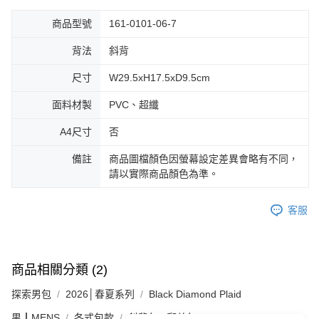
商品型號
161-0101-06-7
背法
斜背
尺寸
W29.5xH17.5xD9.5cm
面料材製
PVC、超纖
A4尺寸
否
備註
商品圖檔顏色因螢幕設定差異會略有不同，
請以實際商品顏色為準。
客服
商品相關分類 (2)
探索男包
2026│春夏系列
Black Diamond Plaid
男┃MENS
各式包款
斜背包 / 郵差包