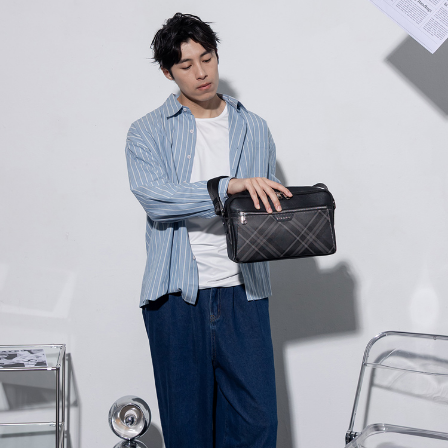
３．收到繳費通知簡訊後14天內，點擊此簡訊中的連結，可透過四大超商／
【注意事項】
ATM／網路銀行／等多元方式進行付款，方視為交易完成。
萊爾富取貨付款
1.本服務係由「台灣大哥大股份有限公司」（以下簡稱本公司）所提供，讓
※ 請注意：結帳手續完成當下不需立刻繳費，但若您需要取消訂單，請聯絡
用戶於交易時，得透過本服務購買商品或服務，並由商店將買賣／分期付款
每筆NT$120
購買商品的店家。未經商家同意取消之訂單仍視為有效，需透過AFTEE先享
買賣價金債權讓與本公司後，依約使用本公司帳單繳交帳款。
後付繳納相關費用。
2.基於同意付款使用「大哥付你分期」之契約關係目的，商店將以您的個人
付款後萊爾富取貨
※ 交易是否成功請以「AFTEE先享後付 」之結帳頁面顯示為準，若有關於
資料（包含姓名、電話或地址）提供予台灣大哥大進項蒐集、處理及利用，
是否繳費成功／繳費後需取消欲退款等相關疑問，請聯繫「AFTEE先享後付
每筆NT$122
由本公司與您本人進行分期帳單所需資料之確認、核對及更正。
客戶支援中心」
https://netprotections.freshdesk.com/support/home
3.完整用戶服務條款，請詳閱以下連結：
https://oppay.tw/userRule
7-11取貨付款
【注意事項】
１．透過由恩沛科技股份有限公司提供之「AFTEE先享後付」服務完成之交
每筆NT$60，滿NT$2,000(含以上)免運費
易，需依本服務之必要範圍內提供個人資料，並將交易相關給付款項請求債
權轉讓予恩沛科技股份有限公司。
付款後7-11取貨
２．關於個人資料處理事宜，請瀏覽以下網址：
每筆NT$60，滿NT$2,000(含以上)免運費
https://aftee.tw/terms/#terms3
３．未成年的使用者請事先徵得法定代理人或監護人之同意方可使用
宅配
「AFTEE先享後付」，若未經同意申辦者引起之損失，本公司不負相關責
任。
每筆NT$60，滿NT$2,000(含以上)免運費
４．使用「AFTEE先享後付」時，將依據個別帳號之用戶狀況，依本公司即
時審查核予不同之上限額度；若仍有額度不足之情形，本公司將視審查結果
宅配_離島
請求用戶進行身份認證。
每筆NT$100
５．嚴禁一人註冊多個帳號或使用他人資訊註冊。若發現惡意使用之情形，
恩沛科技股份有限公司將有權停止該用戶之使用額度並採取法律行動。