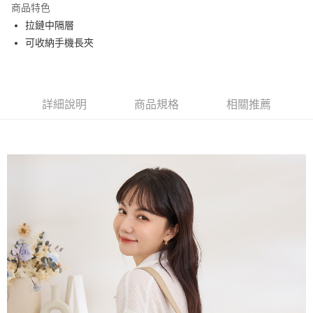
商品特色
Apple Pay
拉鏈中隔層
可收納手機長夾
街口支付
悠遊付
大哥付你分期
詳細說明
商品規格
相關推薦
相關說明
【大哥付你分期使用說明】
AFTEE先享後付
1.本服務由台灣大哥大提供，台灣大哥大用戶可立即使用無須另外申請。
2.付款方式選擇「大哥付你分期」，訂單成立後會自動跳轉到大哥付的交易
相關說明
流程，驗證手機門號後，選擇欲分期的期數、繳款截止日，確認付款後即完
【關於「AFTEE先享後付」】
成交易。
ATM付款
AFTEE先享後付是「在收到商品之後才付款」的支付方式。 讓您購物簡單
3.實際核准額度、可分期數及費用金額請依後續交易確認頁面所載為準。
便利好安心！
4.訂單成立30分鐘內，如未前往確認交易或遇審核未通過，訂單將自動取
１．簡單：不需註冊會員、不需綁卡、不需儲值。
運送方式
消。如遇「轉專審核」未通過狀況，表示未達大哥付你分期系統評分，恕無
２．便利：只要手機號碼，簡訊認證，即可結帳。
法說明評估內容。
３．安心：先確認商品／服務後，再付款。
全家取貨付款
【繳款方式說明】
1.分期款項不併入電信帳單，「大哥付你分期」於每月結算日後寄送繳費提
每筆NT$60，滿NT$1,500(含以上)免運費
【「AFTEE先享後付」結帳流程】
醒簡訊。
１．於結帳方式選擇「AFTEE先享後付」後，將跳轉至「AFTEE先享後付」
2.透過簡訊連結打開帳單後，可選擇「超商條碼／台灣大直營門市／銀行轉
付款後全家取貨
結帳頁面，進行簡訊認證並確認金額後，即可完成結帳。
帳／街口支付／iPASS MONEY」等通路繳費。
２．訂單成立數日內，您將收到繳費通知簡訊。
每筆NT$60，滿NT$1,500(含以上)免運費