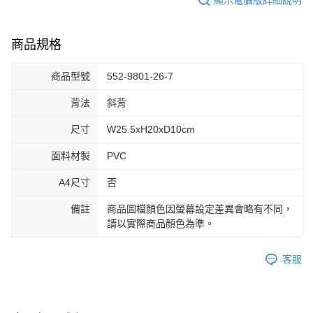
商品規格
商品型號
552-9801-26-7
背法
斜背
尺寸
W25.5xH20xD10cm
面料材製
PVC
A4尺寸
否
備註
商品圖檔顏色因螢幕設定差異會略有不同，
請以實際商品顏色為準。
客服