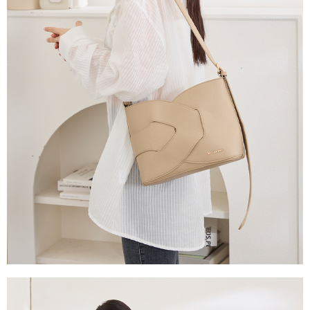
３．收到繳費通知簡訊後14天內，點擊此簡訊中的連結，可透過四大超商／
【注意事項】
ATM／網路銀行／等多元方式進行付款，方視為交易完成。
萊爾富取貨付款
1.本服務係由「台灣大哥大股份有限公司」（以下簡稱本公司）所提供，讓
※ 請注意：結帳手續完成當下不需立刻繳費，但若您需要取消訂單，請聯絡
用戶於交易時，得透過本服務購買商品或服務，並由商店將買賣／分期付款
每筆NT$120
購買商品的店家。未經商家同意取消之訂單仍視為有效，需透過AFTEE先享
買賣價金債權讓與本公司後，依約使用本公司帳單繳交帳款。
後付繳納相關費用。
2.基於同意付款使用「大哥付你分期」之契約關係目的，商店將以您的個人
付款後萊爾富取貨
※ 交易是否成功請以「AFTEE先享後付 」之結帳頁面顯示為準，若有關於
資料（包含姓名、電話或地址）提供予台灣大哥大進項蒐集、處理及利用，
是否繳費成功／繳費後需取消欲退款等相關疑問，請聯繫「AFTEE先享後付
每筆NT$122
由本公司與您本人進行分期帳單所需資料之確認、核對及更正。
客戶支援中心」
https://netprotections.freshdesk.com/support/home
3.完整用戶服務條款，請詳閱以下連結：
https://oppay.tw/userRule
7-11取貨付款
【注意事項】
１．透過由恩沛科技股份有限公司提供之「AFTEE先享後付」服務完成之交
每筆NT$60，滿NT$2,000(含以上)免運費
易，需依本服務之必要範圍內提供個人資料，並將交易相關給付款項請求債
權轉讓予恩沛科技股份有限公司。
付款後7-11取貨
２．關於個人資料處理事宜，請瀏覽以下網址：
每筆NT$60，滿NT$2,000(含以上)免運費
https://aftee.tw/terms/#terms3
３．未成年的使用者請事先徵得法定代理人或監護人之同意方可使用
宅配
「AFTEE先享後付」，若未經同意申辦者引起之損失，本公司不負相關責
任。
每筆NT$60，滿NT$2,000(含以上)免運費
４．使用「AFTEE先享後付」時，將依據個別帳號之用戶狀況，依本公司即
時審查核予不同之上限額度；若仍有額度不足之情形，本公司將視審查結果
宅配_離島
請求用戶進行身份認證。
每筆NT$100
５．嚴禁一人註冊多個帳號或使用他人資訊註冊。若發現惡意使用之情形，
恩沛科技股份有限公司將有權停止該用戶之使用額度並採取法律行動。