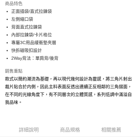
商品特色
Apple Pay
正面插袋/直式拉鍊袋
左側縮口袋
街口支付
背面直式拉鍊袋
悠遊付
內部拉鍊袋/卡片格位
專屬3C用品緩衝墊夾層
大哥付你分期
快拆磁吸扣設計
相關說明
2Way背法：單肩背/後背
【大哥付你分期使用說明】
AFTEE先享後付
1.本服務由台灣大哥大提供，台灣大哥大用戶可立即使用無須另外申請。
2.付款方式選擇「大哥付你分期」，訂單成立後會自動跳轉到大哥付的交易
銷售重點
相關說明
流程，驗證手機門號後，選擇欲分期的期數、繳款截止日，確認付款後即完
款式以簡約潮流為基礎，再以現代幾何設計為靈感，將三角片射出
【關於「AFTEE先享後付」】
成交易。
ATM付款
AFTEE先享後付是「在收到商品之後才付款」的支付方式。 讓您購物簡單
裁片貼合於内側，因此主料表面反透出連續正反相鄰的三角摺面，
3.實際核准額度、可分期數及費用金額請依後續交易確認頁面所載為準。
便利好安心！
4.訂單成立30分鐘內，如未前往確認交易或遇審核未通過，訂單將自動取
在不同的光線角度下，有不同層次的立體質感，系列低調中滿溢自
１．簡單：不需註冊會員、不需綁卡、不需儲值。
運送方式
消。如遇「轉專審核」未通過狀況，表示未達大哥付你分期系統評分，恕無
２．便利：只要手機號碼，簡訊認證，即可結帳。
我品味。
法說明評估內容。
３．安心：先確認商品／服務後，再付款。
全家取貨付款
【繳款方式說明】
1.分期款項不併入電信帳單，「大哥付你分期」於每月結算日後寄送繳費提
每筆NT$60，滿NT$1,500(含以上)免運費
【「AFTEE先享後付」結帳流程】
醒簡訊。
１．於結帳方式選擇「AFTEE先享後付」後，將跳轉至「AFTEE先享後付」
2.透過簡訊連結打開帳單後，可選擇「超商條碼／台灣大直營門市／銀行轉
付款後全家取貨
結帳頁面，進行簡訊認證並確認金額後，即可完成結帳。
詳細說明
商品規格
相關推薦
帳／街口支付／iPASS MONEY」等通路繳費。
２．訂單成立數日內，您將收到繳費通知簡訊。
每筆NT$60，滿NT$1,500(含以上)免運費