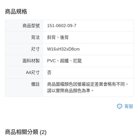
商品規格
商品型號
151-0602-09-7
背法
斜背、後背
尺寸
W16xH32xD8cm
面料材製
PVC、超纖、尼龍
A4尺寸
否
備註
商品圖檔顏色因螢幕設定差異會略有不同，
請以實際商品顏色為準。
客服
商品相關分類 (2)