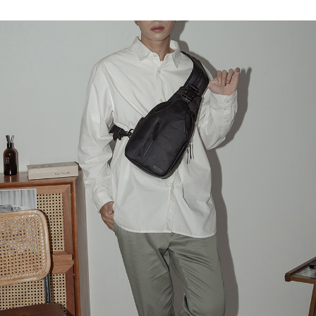
３．收到繳費通知簡訊後14天內，點擊此簡訊中的連結，可透過四大超商／
【注意事項】
ATM／網路銀行／等多元方式進行付款，方視為交易完成。
萊爾富取貨付款
1.本服務係由「台灣大哥大股份有限公司」（以下簡稱本公司）所提供，讓
※ 請注意：結帳手續完成當下不需立刻繳費，但若您需要取消訂單，請聯絡
用戶於交易時，得透過本服務購買商品或服務，並由商店將買賣／分期付款
每筆NT$120
購買商品的店家。未經商家同意取消之訂單仍視為有效，需透過AFTEE先享
買賣價金債權讓與本公司後，依約使用本公司帳單繳交帳款。
後付繳納相關費用。
2.基於同意付款使用「大哥付你分期」之契約關係目的，商店將以您的個人
付款後萊爾富取貨
※ 交易是否成功請以「AFTEE先享後付 」之結帳頁面顯示為準，若有關於
資料（包含姓名、電話或地址）提供予台灣大哥大進項蒐集、處理及利用，
是否繳費成功／繳費後需取消欲退款等相關疑問，請聯繫「AFTEE先享後付
每筆NT$122
由本公司與您本人進行分期帳單所需資料之確認、核對及更正。
客戶支援中心」
https://netprotections.freshdesk.com/support/home
3.完整用戶服務條款，請詳閱以下連結：
https://oppay.tw/userRule
7-11取貨付款
【注意事項】
１．透過由恩沛科技股份有限公司提供之「AFTEE先享後付」服務完成之交
每筆NT$60，滿NT$2,000(含以上)免運費
易，需依本服務之必要範圍內提供個人資料，並將交易相關給付款項請求債
權轉讓予恩沛科技股份有限公司。
付款後7-11取貨
２．關於個人資料處理事宜，請瀏覽以下網址：
每筆NT$60，滿NT$2,000(含以上)免運費
https://aftee.tw/terms/#terms3
３．未成年的使用者請事先徵得法定代理人或監護人之同意方可使用
宅配
「AFTEE先享後付」，若未經同意申辦者引起之損失，本公司不負相關責
任。
每筆NT$60，滿NT$2,000(含以上)免運費
４．使用「AFTEE先享後付」時，將依據個別帳號之用戶狀況，依本公司即
時審查核予不同之上限額度；若仍有額度不足之情形，本公司將視審查結果
宅配_離島
請求用戶進行身份認證。
每筆NT$100
５．嚴禁一人註冊多個帳號或使用他人資訊註冊。若發現惡意使用之情形，
恩沛科技股份有限公司將有權停止該用戶之使用額度並採取法律行動。