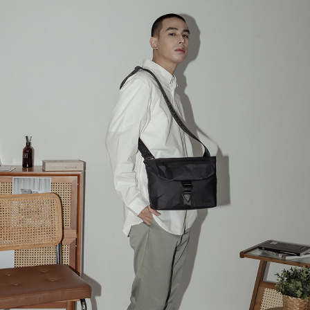
３．收到繳費通知簡訊後14天內，點擊此簡訊中的連結，可透過四大超商／
【注意事項】
ATM／網路銀行／等多元方式進行付款，方視為交易完成。
萊爾富取貨付款
1.本服務係由「台灣大哥大股份有限公司」（以下簡稱本公司）所提供，讓
※ 請注意：結帳手續完成當下不需立刻繳費，但若您需要取消訂單，請聯絡
用戶於交易時，得透過本服務購買商品或服務，並由商店將買賣／分期付款
每筆NT$120
購買商品的店家。未經商家同意取消之訂單仍視為有效，需透過AFTEE先享
買賣價金債權讓與本公司後，依約使用本公司帳單繳交帳款。
後付繳納相關費用。
2.基於同意付款使用「大哥付你分期」之契約關係目的，商店將以您的個人
付款後萊爾富取貨
※ 交易是否成功請以「AFTEE先享後付 」之結帳頁面顯示為準，若有關於
資料（包含姓名、電話或地址）提供予台灣大哥大進項蒐集、處理及利用，
是否繳費成功／繳費後需取消欲退款等相關疑問，請聯繫「AFTEE先享後付
每筆NT$122
由本公司與您本人進行分期帳單所需資料之確認、核對及更正。
客戶支援中心」
https://netprotections.freshdesk.com/support/home
3.完整用戶服務條款，請詳閱以下連結：
https://oppay.tw/userRule
7-11取貨付款
【注意事項】
１．透過由恩沛科技股份有限公司提供之「AFTEE先享後付」服務完成之交
每筆NT$60，滿NT$2,000(含以上)免運費
易，需依本服務之必要範圍內提供個人資料，並將交易相關給付款項請求債
權轉讓予恩沛科技股份有限公司。
付款後7-11取貨
２．關於個人資料處理事宜，請瀏覽以下網址：
每筆NT$60，滿NT$2,000(含以上)免運費
https://aftee.tw/terms/#terms3
３．未成年的使用者請事先徵得法定代理人或監護人之同意方可使用
宅配
「AFTEE先享後付」，若未經同意申辦者引起之損失，本公司不負相關責
任。
每筆NT$60，滿NT$2,000(含以上)免運費
４．使用「AFTEE先享後付」時，將依據個別帳號之用戶狀況，依本公司即
時審查核予不同之上限額度；若仍有額度不足之情形，本公司將視審查結果
宅配_離島
請求用戶進行身份認證。
每筆NT$100
５．嚴禁一人註冊多個帳號或使用他人資訊註冊。若發現惡意使用之情形，
恩沛科技股份有限公司將有權停止該用戶之使用額度並採取法律行動。