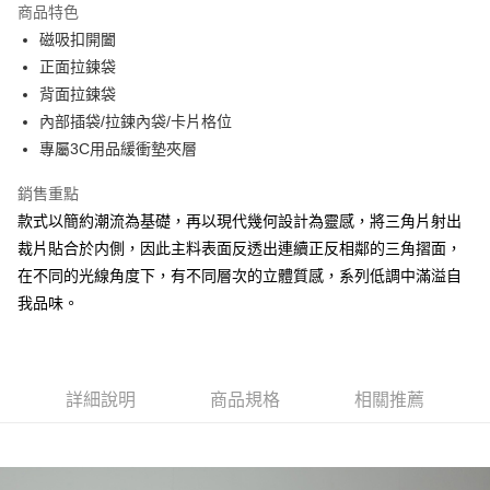
商品特色
Apple Pay
磁吸扣開闔
正面拉鍊袋
街口支付
背面拉鍊袋
悠遊付
內部插袋/拉鍊內袋/卡片格位
專屬3C用品緩衝墊夾層
大哥付你分期
相關說明
銷售重點
【大哥付你分期使用說明】
款式以簡約潮流為基礎，再以現代幾何設計為靈感，將三角片射出
AFTEE先享後付
1.本服務由台灣大哥大提供，台灣大哥大用戶可立即使用無須另外申請。
2.付款方式選擇「大哥付你分期」，訂單成立後會自動跳轉到大哥付的交易
裁片貼合於内側，因此主料表面反透出連續正反相鄰的三角摺面，
相關說明
流程，驗證手機門號後，選擇欲分期的期數、繳款截止日，確認付款後即完
在不同的光線角度下，有不同層次的立體質感，系列低調中滿溢自
【關於「AFTEE先享後付」】
成交易。
ATM付款
AFTEE先享後付是「在收到商品之後才付款」的支付方式。 讓您購物簡單
我品味。
3.實際核准額度、可分期數及費用金額請依後續交易確認頁面所載為準。
便利好安心！
4.訂單成立30分鐘內，如未前往確認交易或遇審核未通過，訂單將自動取
１．簡單：不需註冊會員、不需綁卡、不需儲值。
運送方式
消。如遇「轉專審核」未通過狀況，表示未達大哥付你分期系統評分，恕無
２．便利：只要手機號碼，簡訊認證，即可結帳。
法說明評估內容。
３．安心：先確認商品／服務後，再付款。
全家取貨付款
【繳款方式說明】
詳細說明
商品規格
相關推薦
1.分期款項不併入電信帳單，「大哥付你分期」於每月結算日後寄送繳費提
每筆NT$60，滿NT$1,500(含以上)免運費
【「AFTEE先享後付」結帳流程】
醒簡訊。
１．於結帳方式選擇「AFTEE先享後付」後，將跳轉至「AFTEE先享後付」
2.透過簡訊連結打開帳單後，可選擇「超商條碼／台灣大直營門市／銀行轉
付款後全家取貨
結帳頁面，進行簡訊認證並確認金額後，即可完成結帳。
帳／街口支付／iPASS MONEY」等通路繳費。
２．訂單成立數日內，您將收到繳費通知簡訊。
每筆NT$60，滿NT$1,500(含以上)免運費