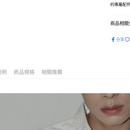
AFTEE先
的專屬配
1.本服務
2.付款方
相關說明
流程，驗
【關於「A
ATM付款
完成交易
AFTEE
商品相關分
3.實際核
便利好安
4.訂單成
１．簡單
探索男包
消。如遇
２．便利
運送方式
分享
無法說明
３．安心
男┃MEN
【繳款方
全家取貨
1.分期款
【「AFT
醒簡訊。
每筆NT$6
１．於結帳
2.透過簡
付」結帳
帳／街口支
付款後全
２．訂單
說明
商品規格
相關推薦
３．收到繳
每筆NT$6
【注意事
／ATM／
1.本服務
※ 請注意
萊爾富取
用戶於交
絡購買商品
款買賣價
先享後付
每筆NT$1
2.基於同
※ 交易是
資料（包
是否繳費成
付款後萊
用，由本
付客戶支
每筆NT$1
3.完整用
【注意事
7-11取貨
１．透過由