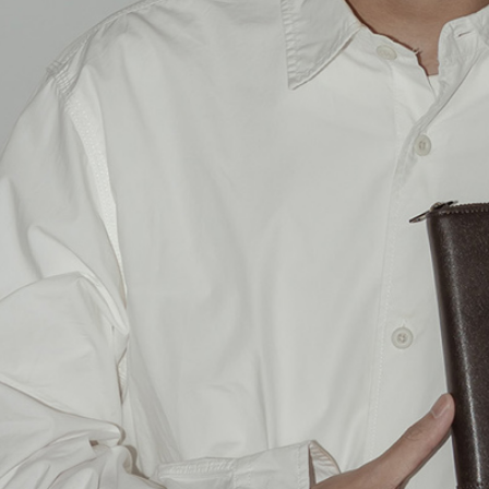
交易，需
每筆NT$6
求債權轉
２．關於
付款後7-1
https://aft
每筆NT$6
３．未成
「AFTE
宅配
任。
４．使用「
每筆NT$6
即時審查
結果請求
宅配_離島
５．嚴禁
每筆NT$1
形，恩沛
動。