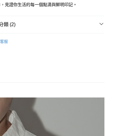
享後付
件，見證你生活的每一個點滴與鮮明印記。
由台灣大哥大提供，台灣大哥大用戶可立即使用無須另外申請。
式選擇「大哥付你分期」，訂單成立後會自動跳轉到大哥付的交易
證手機門號後，選擇欲分期的期數、繳款截止日，確認付款後即
FTEE先享後付」】
。
先享後付是「在收到商品之後才付款」的支付方式。 讓您購物簡單
類 (2)
准額度、可分期數及費用金額請依後續交易確認頁面所載為準。
心！
立30分鐘內，如未前往確認交易或遇審核未通過，訂單將自動取
：不需註冊會員、不需綁卡、不需儲值。
2025│秋冬系列
Impeccable
「轉專審核」未通過狀況，表示未達大哥付你分期系統評分，恕
：只要手機號碼，簡訊認證，即可結帳。
客服
評估內容。
：先確認商品／服務後，再付款。
S
各式包款
長夾 / 短夾
式說明】
付款
項不併入電信帳單，「大哥付你分期」於每月結算日後寄送繳費提
EE先享後付」結帳流程】
0，滿NT$1,500(含以上)免運費
方式選擇「AFTEE先享後付」後，將跳轉至「AFTEE先享後
訊連結打開帳單後，可選擇「超商條碼／台灣大直營門市／銀行轉
頁面，進行簡訊認證並確認金額後，即可完成結帳。
付／iPASS MONEY」等通路繳費。
家取貨
成立數日內，您將收到繳費通知簡訊。
費通知簡訊後14天內，點擊此簡訊中的連結，可透過四大超商
0，滿NT$1,500(含以上)免運費
項】
網路銀行／等多元方式進行付款，方視為交易完成。
係由「台灣大哥大股份有限公司」（以下簡稱本公司）所提供，讓
：結帳手續完成當下不需立刻繳費，但若您需要取消訂單，請聯
貨付款
易時，得透過本服務購買商品或服務，並由商店將買賣／分期付
的店家。未經商家同意取消之訂單仍視為有效，需透過AFTEE
金債權讓與本公司後，依約使用本公司帳單繳交帳款。
繳納相關費用。
20
意付款使用「大哥付你分期」之契約關係目的，商店將以您的個人
否成功請以「AFTEE先享後付 」之結帳頁面顯示為準，若有關於
含姓名、電話或地址）提供予台灣大哥大進項蒐集、處理及利
功／繳費後需取消欲退款等相關疑問，請聯繫「AFTEE先享後
爾富取貨
公司與您本人進行分期帳單所需資料之確認、核對及更正。
援中心」
https://netprotections.freshdesk.com/support/home
22
戶服務條款，請詳閱以下連結：
https://oppay.tw/userRule
項】
付款
恩沛科技股份有限公司提供之「AFTEE先享後付」服務完成之