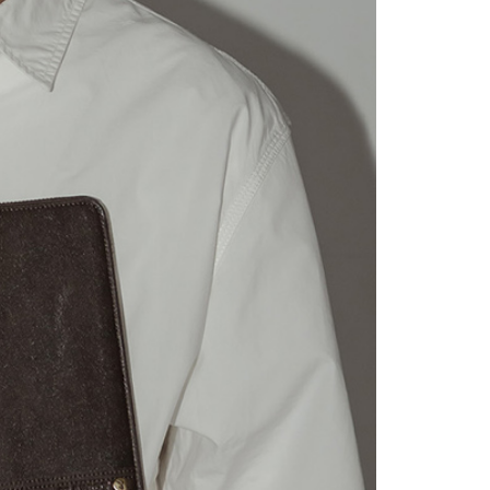
依本服務之必要範圍內提供個人資料，並將交易相關給付款項請
0，滿NT$2,000(含以上)免運費
讓予恩沛科技股份有限公司。
個人資料處理事宜，請瀏覽以下網址：
1取貨
ee.tw/terms/#terms3
0，滿NT$2,000(含以上)免運費
年的使用者請事先徵得法定代理人或監護人之同意方可使用
E先享後付」，若未經同意申辦者引起之損失，本公司不負相關責
AFTEE先享後付」時，將依據個別帳號之用戶狀況，依本公司
0，滿NT$2,000(含以上)免運費
核予不同之上限額度；若仍有額度不足之情形，本公司將視審查
用戶進行身份認證。
一人註冊多個帳號或使用他人資訊註冊。若發現惡意使用之情
00
科技股份有限公司將有權停止該用戶之使用額度並採取法律行