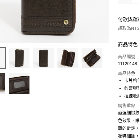
付款與運
超取滿NT$
付款方式
商品特色
信用卡一
商品編號
11120148
超商取貨
商品特色
LINE Pay
卡片格位
鈔票與
Apple Pay
拉鍊收納
街口支付
銷售重點
嚴選細緻
悠遊付
色效果，
大哥付你
藝的肯定。
相關說明
獨特細節
【大哥付