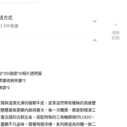
送方式
1,500免運
清除
紀錄
次付款
付款
*20/插袋*3/相片透明窗
票據收納夾層*2
袋*2
紋理與溫潤光澤的植鞣牛皮，皮革自然帶有曖昧的高級雙
讓整體風格更顯内斂與層次，每一次觸摸，都是對精湛工
分期
復古感的古銅五金，搭配特殊的三角輪廓烙印LOGO，
，盡顯不凡品味。隨著時間淬煉，系列將成為你獨一無二
你分期使用說明】