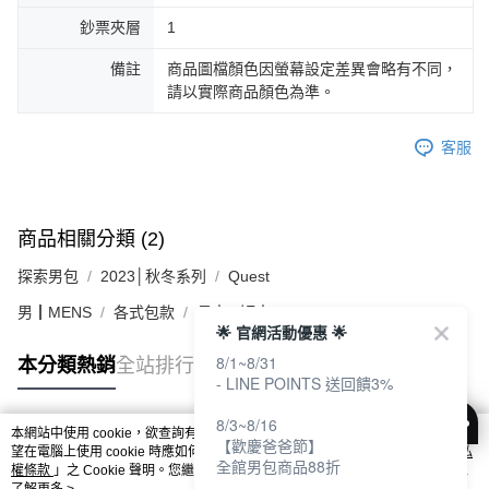
鈔票夾層
1
備註
商品圖檔顏色因螢幕設定差異會略有不同，
請以實際商品顏色為準。
客服
商品相關分類 (2)
探索男包
2023│秋冬系列
Quest
男┃MENS
各式包款
長夾 / 短夾
🌟 官網活動優惠 🌟
8/1~8/31
本分類熱銷
全站排行
- LINE POINTS 送回饋3%
8/3~8/16
本網站中使用 cookie，欲查詢有關本網站使用 cookie 方式之詳情，及若您不希
【歡慶爸爸節】
熱門標籤
望在電腦上使用 cookie 時應如何變更電腦的 cookie 設定，請參閱本網站「
隱私
全館男包商品88折
權條款
」之 Cookie 聲明。您繼續使用本網站即表示您同意本公司得按本網站使