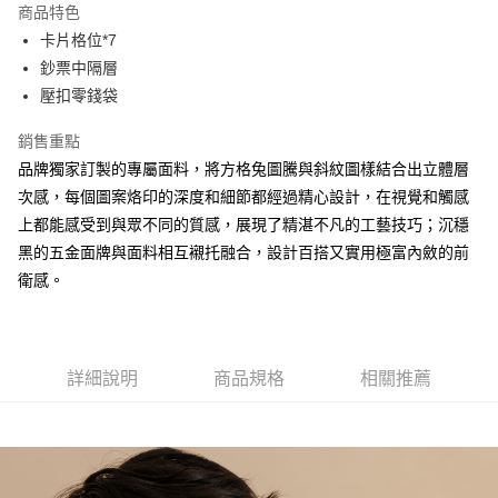
商品特色
Apple Pay
卡片格位*7
鈔票中隔層
街口支付
壓扣零錢袋
悠遊付
銷售重點
大哥付你分期
品牌獨家訂製的專屬面料，將方格兔圖騰與斜紋圖樣結合出立體層
相關說明
次感，每個圖案烙印的深度和細節都經過精心設計，在視覺和觸感
【大哥付你分期使用說明】
上都能感受到與眾不同的質感，展現了精湛不凡的工藝技巧；沉穩
AFTEE先享後付
1.本服務由台灣大哥大提供，台灣大哥大用戶可立即使用無須另外申請。
2.付款方式選擇「大哥付你分期」，訂單成立後會自動跳轉到大哥付的交易
黑的五金面牌與面料相互襯托融合，設計百搭又實用極富內斂的前
相關說明
流程，驗證手機門號後，選擇欲分期的期數、繳款截止日，確認付款後即完
衛感。
【關於「AFTEE先享後付」】
成交易。
ATM付款
AFTEE先享後付是「在收到商品之後才付款」的支付方式。 讓您購物簡單
3.實際核准額度、可分期數及費用金額請依後續交易確認頁面所載為準。
便利好安心！
4.訂單成立30分鐘內，如未前往確認交易或遇審核未通過，訂單將自動取
１．簡單：不需註冊會員、不需綁卡、不需儲值。
運送方式
消。如遇「轉專審核」未通過狀況，表示未達大哥付你分期系統評分，恕無
２．便利：只要手機號碼，簡訊認證，即可結帳。
法說明評估內容。
詳細說明
商品規格
相關推薦
３．安心：先確認商品／服務後，再付款。
全家取貨付款
【繳款方式說明】
1.分期款項不併入電信帳單，「大哥付你分期」於每月結算日後寄送繳費提
每筆NT$60，滿NT$1,500(含以上)免運費
【「AFTEE先享後付」結帳流程】
醒簡訊。
１．於結帳方式選擇「AFTEE先享後付」後，將跳轉至「AFTEE先享後付」
2.透過簡訊連結打開帳單後，可選擇「超商條碼／台灣大直營門市／銀行轉
付款後全家取貨
結帳頁面，進行簡訊認證並確認金額後，即可完成結帳。
帳／街口支付／iPASS MONEY」等通路繳費。
２．訂單成立數日內，您將收到繳費通知簡訊。
每筆NT$60，滿NT$1,500(含以上)免運費