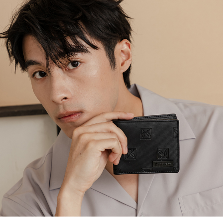
３．收到繳費通知簡訊後14天內，點擊此簡訊中的連結，可透過四大超商／
【注意事項】
ATM／網路銀行／等多元方式進行付款，方視為交易完成。
萊爾富取貨付款
1.本服務係由「台灣大哥大股份有限公司」（以下簡稱本公司）所提供，讓
※ 請注意：結帳手續完成當下不需立刻繳費，但若您需要取消訂單，請聯絡
用戶於交易時，得透過本服務購買商品或服務，並由商店將買賣／分期付款
每筆NT$120
購買商品的店家。未經商家同意取消之訂單仍視為有效，需透過AFTEE先享
買賣價金債權讓與本公司後，依約使用本公司帳單繳交帳款。
後付繳納相關費用。
2.基於同意付款使用「大哥付你分期」之契約關係目的，商店將以您的個人
付款後萊爾富取貨
※ 交易是否成功請以「AFTEE先享後付 」之結帳頁面顯示為準，若有關於
資料（包含姓名、電話或地址）提供予台灣大哥大進項蒐集、處理及利用，
是否繳費成功／繳費後需取消欲退款等相關疑問，請聯繫「AFTEE先享後付
每筆NT$122
由本公司與您本人進行分期帳單所需資料之確認、核對及更正。
客戶支援中心」
https://netprotections.freshdesk.com/support/home
3.完整用戶服務條款，請詳閱以下連結：
https://oppay.tw/userRule
7-11取貨付款
【注意事項】
１．透過由恩沛科技股份有限公司提供之「AFTEE先享後付」服務完成之交
每筆NT$60，滿NT$2,000(含以上)免運費
易，需依本服務之必要範圍內提供個人資料，並將交易相關給付款項請求債
權轉讓予恩沛科技股份有限公司。
付款後7-11取貨
２．關於個人資料處理事宜，請瀏覽以下網址：
每筆NT$60，滿NT$2,000(含以上)免運費
https://aftee.tw/terms/#terms3
３．未成年的使用者請事先徵得法定代理人或監護人之同意方可使用
宅配
「AFTEE先享後付」，若未經同意申辦者引起之損失，本公司不負相關責
任。
每筆NT$60，滿NT$2,000(含以上)免運費
４．使用「AFTEE先享後付」時，將依據個別帳號之用戶狀況，依本公司即
時審查核予不同之上限額度；若仍有額度不足之情形，本公司將視審查結果
宅配_離島
請求用戶進行身份認證。
每筆NT$100
５．嚴禁一人註冊多個帳號或使用他人資訊註冊。若發現惡意使用之情形，
恩沛科技股份有限公司將有權停止該用戶之使用額度並採取法律行動。