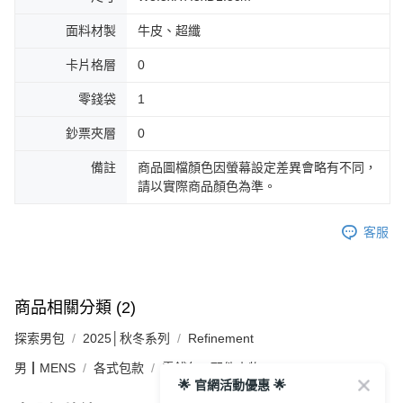
面料材製
牛皮、超纖
卡片格層
0
零錢袋
1
鈔票夾層
0
備註
商品圖檔顏色因螢幕設定差異會略有不同，
請以實際商品顏色為準。
客服
商品相關分類 (2)
探索男包
2025│秋冬系列
Refinement
男┃MENS
各式包款
零錢包 / 配件小物
🌟 官網活動優惠 🌟