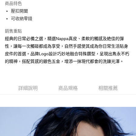
商品特色
Apple Pay
壓扣開闔
可收納零錢
街口支付
銷售重點
悠遊付
經典的日常必備之選，精選Nappa真皮、柔軟的觸感及絶佳的彈
大哥付你分期
性，讓每一次觸碰都成為享受，自然手感使其成為你日常生活貼身
相關說明
皮件的首選。品牌Logo設計巧妙地融合特殊鑽型，呈現出雋永不朽
【大哥付你分期使用說明】
的精神，搭配質感的銀色五金，增添一抹現代都會的洗鍊光澤。
AFTEE先享後付
1.本服務由台灣大哥大提供，台灣大哥大用戶可立即使用無須另外申請。
2.付款方式選擇「大哥付你分期」，訂單成立後會自動跳轉到大哥付的交易
相關說明
流程，驗證手機門號後，選擇欲分期的期數、繳款截止日，確認付款後即完
【關於「AFTEE先享後付」】
成交易。
ATM付款
AFTEE先享後付是「在收到商品之後才付款」的支付方式。 讓您購物簡單
3.實際核准額度、可分期數及費用金額請依後續交易確認頁面所載為準。
便利好安心！
詳細說明
商品規格
相關推薦
4.訂單成立30分鐘內，如未前往確認交易或遇審核未通過，訂單將自動取
１．簡單：不需註冊會員、不需綁卡、不需儲值。
運送方式
消。如遇「轉專審核」未通過狀況，表示未達大哥付你分期系統評分，恕無
２．便利：只要手機號碼，簡訊認證，即可結帳。
法說明評估內容。
３．安心：先確認商品／服務後，再付款。
全家取貨付款
【繳款方式說明】
1.分期款項不併入電信帳單，「大哥付你分期」於每月結算日後寄送繳費提
每筆NT$60，滿NT$1,500(含以上)免運費
【「AFTEE先享後付」結帳流程】
醒簡訊。
１．於結帳方式選擇「AFTEE先享後付」後，將跳轉至「AFTEE先享後付」
2.透過簡訊連結打開帳單後，可選擇「超商條碼／台灣大直營門市／銀行轉
付款後全家取貨
結帳頁面，進行簡訊認證並確認金額後，即可完成結帳。
帳／街口支付／iPASS MONEY」等通路繳費。
２．訂單成立數日內，您將收到繳費通知簡訊。
每筆NT$60，滿NT$1,500(含以上)免運費