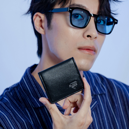
３．收到繳費通知簡訊後14天內，點擊此簡訊中的連結，可透過四大超商／
【注意事項】
ATM／網路銀行／等多元方式進行付款，方視為交易完成。
萊爾富取貨付款
1.本服務係由「台灣大哥大股份有限公司」（以下簡稱本公司）所提供，讓
※ 請注意：結帳手續完成當下不需立刻繳費，但若您需要取消訂單，請聯絡
用戶於交易時，得透過本服務購買商品或服務，並由商店將買賣／分期付款
每筆NT$120
購買商品的店家。未經商家同意取消之訂單仍視為有效，需透過AFTEE先享
買賣價金債權讓與本公司後，依約使用本公司帳單繳交帳款。
後付繳納相關費用。
2.基於同意付款使用「大哥付你分期」之契約關係目的，商店將以您的個人
付款後萊爾富取貨
※ 交易是否成功請以「AFTEE先享後付 」之結帳頁面顯示為準，若有關於
資料（包含姓名、電話或地址）提供予台灣大哥大進項蒐集、處理及利用，
是否繳費成功／繳費後需取消欲退款等相關疑問，請聯繫「AFTEE先享後付
每筆NT$122
由本公司與您本人進行分期帳單所需資料之確認、核對及更正。
客戶支援中心」
https://netprotections.freshdesk.com/support/home
3.完整用戶服務條款，請詳閱以下連結：
https://oppay.tw/userRule
7-11取貨付款
【注意事項】
１．透過由恩沛科技股份有限公司提供之「AFTEE先享後付」服務完成之交
每筆NT$60，滿NT$2,000(含以上)免運費
易，需依本服務之必要範圍內提供個人資料，並將交易相關給付款項請求債
權轉讓予恩沛科技股份有限公司。
付款後7-11取貨
２．關於個人資料處理事宜，請瀏覽以下網址：
每筆NT$60，滿NT$2,000(含以上)免運費
https://aftee.tw/terms/#terms3
３．未成年的使用者請事先徵得法定代理人或監護人之同意方可使用
宅配
「AFTEE先享後付」，若未經同意申辦者引起之損失，本公司不負相關責
任。
每筆NT$60，滿NT$2,000(含以上)免運費
４．使用「AFTEE先享後付」時，將依據個別帳號之用戶狀況，依本公司即
時審查核予不同之上限額度；若仍有額度不足之情形，本公司將視審查結果
宅配_離島
請求用戶進行身份認證。
每筆NT$100
５．嚴禁一人註冊多個帳號或使用他人資訊註冊。若發現惡意使用之情形，
恩沛科技股份有限公司將有權停止該用戶之使用額度並採取法律行動。