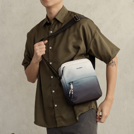
３．收到繳費通知簡訊後14天內，點擊此簡訊中的連結，可透過四大超商／
【注意事項】
ATM／網路銀行／等多元方式進行付款，方視為交易完成。
萊爾富取貨付款
1.本服務係由「台灣大哥大股份有限公司」（以下簡稱本公司）所提供，讓
※ 請注意：結帳手續完成當下不需立刻繳費，但若您需要取消訂單，請聯絡
用戶於交易時，得透過本服務購買商品或服務，並由商店將買賣／分期付款
每筆NT$120
購買商品的店家。未經商家同意取消之訂單仍視為有效，需透過AFTEE先享
買賣價金債權讓與本公司後，依約使用本公司帳單繳交帳款。
後付繳納相關費用。
2.基於同意付款使用「大哥付你分期」之契約關係目的，商店將以您的個人
付款後萊爾富取貨
※ 交易是否成功請以「AFTEE先享後付 」之結帳頁面顯示為準，若有關於
資料（包含姓名、電話或地址）提供予台灣大哥大進項蒐集、處理及利用，
是否繳費成功／繳費後需取消欲退款等相關疑問，請聯繫「AFTEE先享後付
每筆NT$122
由本公司與您本人進行分期帳單所需資料之確認、核對及更正。
客戶支援中心」
https://netprotections.freshdesk.com/support/home
3.完整用戶服務條款，請詳閱以下連結：
https://oppay.tw/userRule
7-11取貨付款
【注意事項】
１．透過由恩沛科技股份有限公司提供之「AFTEE先享後付」服務完成之交
每筆NT$60，滿NT$2,000(含以上)免運費
易，需依本服務之必要範圍內提供個人資料，並將交易相關給付款項請求債
權轉讓予恩沛科技股份有限公司。
付款後7-11取貨
２．關於個人資料處理事宜，請瀏覽以下網址：
每筆NT$60，滿NT$2,000(含以上)免運費
https://aftee.tw/terms/#terms3
３．未成年的使用者請事先徵得法定代理人或監護人之同意方可使用
宅配
「AFTEE先享後付」，若未經同意申辦者引起之損失，本公司不負相關責
任。
每筆NT$60，滿NT$2,000(含以上)免運費
４．使用「AFTEE先享後付」時，將依據個別帳號之用戶狀況，依本公司即
時審查核予不同之上限額度；若仍有額度不足之情形，本公司將視審查結果
宅配_離島
請求用戶進行身份認證。
每筆NT$100
５．嚴禁一人註冊多個帳號或使用他人資訊註冊。若發現惡意使用之情形，
恩沛科技股份有限公司將有權停止該用戶之使用額度並採取法律行動。