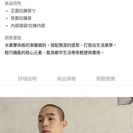
商品特色
Apple Pay
正面拉鍊袋*2
背面拉鍊袋
街口支付
內部插袋/拉鍊內袋
悠遊付
銷售重點
大哥付你分期
水墨暈染般的漸層面料，搭配簡潔的造型，打造出生活美學。
相關說明
輕巧機能的核心元素，能為都市生活帶來輕便與實用。
【大哥付你分期使用說明】
AFTEE先享後付
1.本服務由台灣大哥大提供，台灣大哥大用戶可立即使用無須另外申請。
2.付款方式選擇「大哥付你分期」，訂單成立後會自動跳轉到大哥付的交易
相關說明
流程，驗證手機門號後，選擇欲分期的期數、繳款截止日，確認付款後即完
【關於「AFTEE先享後付」】
成交易。
詳細說明
商品規格
相關推薦
ATM付款
AFTEE先享後付是「在收到商品之後才付款」的支付方式。 讓您購物簡單
3.實際核准額度、可分期數及費用金額請依後續交易確認頁面所載為準。
便利好安心！
4.訂單成立30分鐘內，如未前往確認交易或遇審核未通過，訂單將自動取
１．簡單：不需註冊會員、不需綁卡、不需儲值。
運送方式
消。如遇「轉專審核」未通過狀況，表示未達大哥付你分期系統評分，恕無
２．便利：只要手機號碼，簡訊認證，即可結帳。
法說明評估內容。
３．安心：先確認商品／服務後，再付款。
全家取貨付款
【繳款方式說明】
1.分期款項不併入電信帳單，「大哥付你分期」於每月結算日後寄送繳費提
每筆NT$60，滿NT$1,500(含以上)免運費
【「AFTEE先享後付」結帳流程】
醒簡訊。
１．於結帳方式選擇「AFTEE先享後付」後，將跳轉至「AFTEE先享後付」
2.透過簡訊連結打開帳單後，可選擇「超商條碼／台灣大直營門市／銀行轉
付款後全家取貨
結帳頁面，進行簡訊認證並確認金額後，即可完成結帳。
帳／街口支付／iPASS MONEY」等通路繳費。
２．訂單成立數日內，您將收到繳費通知簡訊。
每筆NT$60，滿NT$1,500(含以上)免運費