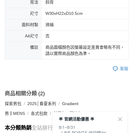
背法
斜背
尺寸
W30xH22xD10.5cm
面料材製
滌綸
A4尺寸
否
備註
商品圖檔顏色因螢幕設定差異會略有不同，
請以實際商品顏色為準。
客服
商品相關分類 (2)
探索男包
2025│春夏系列
Gradient
男┃MENS
各式包款
斜背包 / 郵差包
🌟 官網活動優惠 🌟
8/1~8/31
本分類熱銷
全站排行
- LINE POINTS 送回饋3%