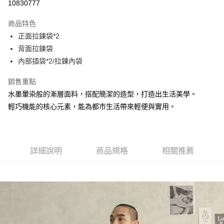
10830777
LINE Pay
商品特色
Apple Pay
正面拉鍊袋*2
背面拉鍊袋
街口支付
內部插袋*2/拉鍊內袋
悠遊付
銷售重點
大哥付你分期
水墨暈染般的漸層面料，搭配簡潔的造型，打造出生活美學。
相關說明
輕巧機能的核心元素，能為都市生活帶來輕便與實用。
【大哥付你分期使用說明】
AFTEE先享後付
1.本服務由台灣大哥大提供，台灣大哥大用戶可立即使用無須另外申請。
2.付款方式選擇「大哥付你分期」，訂單成立後會自動跳轉到大哥付的交易
相關說明
流程，驗證手機門號後，選擇欲分期的期數、繳款截止日，確認付款後即完
【關於「AFTEE先享後付」】
成交易。
詳細說明
商品規格
相關推薦
ATM付款
AFTEE先享後付是「在收到商品之後才付款」的支付方式。 讓您購物簡單
3.實際核准額度、可分期數及費用金額請依後續交易確認頁面所載為準。
便利好安心！
4.訂單成立30分鐘內，如未前往確認交易或遇審核未通過，訂單將自動取
１．簡單：不需註冊會員、不需綁卡、不需儲值。
運送方式
消。如遇「轉專審核」未通過狀況，表示未達大哥付你分期系統評分，恕無
２．便利：只要手機號碼，簡訊認證，即可結帳。
法說明評估內容。
３．安心：先確認商品／服務後，再付款。
全家取貨付款
【繳款方式說明】
1.分期款項不併入電信帳單，「大哥付你分期」於每月結算日後寄送繳費提
每筆NT$60，滿NT$1,500(含以上)免運費
【「AFTEE先享後付」結帳流程】
醒簡訊。
１．於結帳方式選擇「AFTEE先享後付」後，將跳轉至「AFTEE先享後付」
2.透過簡訊連結打開帳單後，可選擇「超商條碼／台灣大直營門市／銀行轉