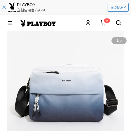
PLAYBOY
開啟APP
立刻使用官方APP
0
1
/
5