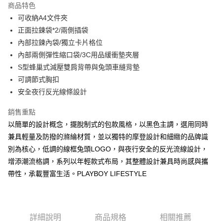
商品特色
Apple Pay
可收納A4文件夾
正面拉鍊袋*2/兩側插袋
街口支付
內部拉鍊內袋/獨立卡片格位
悠遊付
內部兩側彈性縮口袋/3C用品緩衝墊夾層
S型蜂巢式減壓雙肩背帶與兔頭車縫背墊
大哥付你分期
可調節式胸扣
相關說明
安全夜行反光線條設計
【大哥付你分期使用說明】
AFTEE先享後付
1.本服務由台灣大哥大提供，台灣大哥大用戶可立即使用無須另外申請。
2.付款方式選擇「大哥付你分期」，訂單成立後會自動跳轉到大哥付的交易
銷售重點
相關說明
流程，驗證手機門號後，選擇欲分期的期數、繳款截止日，確認付款後即完
以簡單的設計概念，擺脫制式的包款風格，以黑色主調，選用同時
【關於「AFTEE先享後付」】
成交易。
ATM付款
AFTEE先享後付是「在收到商品之後才付款」的支付方式。 讓您購物簡單
兼具輕量及防撥的滌綸材質，並以獨特的摩登設計和細緻的品牌識
3.實際核准額度、可分期數及費用金額請依後續交易確認頁面所載為準。
便利好安心！
4.訂單成立30分鐘內，如未前往確認交易或遇審核未通過，訂單將自動取
別為核心，低調的線框兔頭LOGO，與夜行安全的反光流線設計，
１．簡單：不需註冊會員、不需綁卡、不需儲值。
運送方式
消。如遇「轉專審核」未通過狀況，表示未達大哥付你分期系統評分，恕無
２．便利：只要手機號碼，簡訊認證，即可結帳。
增添潮流格調，系列以年輕款式布局，其整體設計兼具時尚感與攜
法說明評估內容。
３．安心：先確認商品／服務後，再付款。
全家取貨付款
帶性，承載豐富生活。PLAYBOY LIFESTYLE
【繳款方式說明】
1.分期款項不併入電信帳單，「大哥付你分期」於每月結算日後寄送繳費提
每筆NT$60，滿NT$1,500(含以上)免運費
【「AFTEE先享後付」結帳流程】
醒簡訊。
１．於結帳方式選擇「AFTEE先享後付」後，將跳轉至「AFTEE先享後付」
2.透過簡訊連結打開帳單後，可選擇「超商條碼／台灣大直營門市／銀行轉
付款後全家取貨
結帳頁面，進行簡訊認證並確認金額後，即可完成結帳。
帳／街口支付／iPASS MONEY」等通路繳費。
２．訂單成立數日內，您將收到繳費通知簡訊。
每筆NT$60，滿NT$1,500(含以上)免運費
詳細說明
商品規格
相關推薦