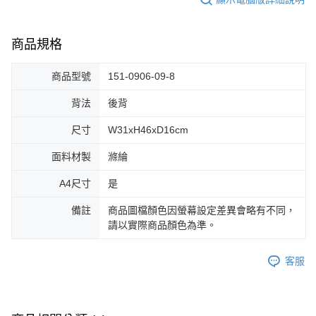
商品規格
商品型號
151-0906-09-8
背法
後背
尺寸
W31xH46xD16cm
面料材製
滌綸
A4尺寸
是
備註
商品圖檔顏色因螢幕設定差異會略有不同，
請以實際商品顏色為準。
客服