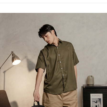
３．收到繳費通知簡訊後14天內，點擊此簡訊中的連結，可透過四大超商／
【注意事項】
ATM／網路銀行／等多元方式進行付款，方視為交易完成。
萊爾富取貨付款
1.本服務係由「台灣大哥大股份有限公司」（以下簡稱本公司）所提供，讓
※ 請注意：結帳手續完成當下不需立刻繳費，但若您需要取消訂單，請聯絡
用戶於交易時，得透過本服務購買商品或服務，並由商店將買賣／分期付款
每筆NT$120
購買商品的店家。未經商家同意取消之訂單仍視為有效，需透過AFTEE先享
買賣價金債權讓與本公司後，依約使用本公司帳單繳交帳款。
後付繳納相關費用。
2.基於同意付款使用「大哥付你分期」之契約關係目的，商店將以您的個人
付款後萊爾富取貨
※ 交易是否成功請以「AFTEE先享後付 」之結帳頁面顯示為準，若有關於
資料（包含姓名、電話或地址）提供予台灣大哥大進項蒐集、處理及利用，
是否繳費成功／繳費後需取消欲退款等相關疑問，請聯繫「AFTEE先享後付
每筆NT$122
由本公司與您本人進行分期帳單所需資料之確認、核對及更正。
客戶支援中心」
https://netprotections.freshdesk.com/support/home
3.完整用戶服務條款，請詳閱以下連結：
https://oppay.tw/userRule
7-11取貨付款
【注意事項】
１．透過由恩沛科技股份有限公司提供之「AFTEE先享後付」服務完成之交
每筆NT$60，滿NT$2,000(含以上)免運費
易，需依本服務之必要範圍內提供個人資料，並將交易相關給付款項請求債
權轉讓予恩沛科技股份有限公司。
付款後7-11取貨
２．關於個人資料處理事宜，請瀏覽以下網址：
每筆NT$60，滿NT$2,000(含以上)免運費
https://aftee.tw/terms/#terms3
３．未成年的使用者請事先徵得法定代理人或監護人之同意方可使用
宅配
「AFTEE先享後付」，若未經同意申辦者引起之損失，本公司不負相關責
任。
每筆NT$60，滿NT$2,000(含以上)免運費
４．使用「AFTEE先享後付」時，將依據個別帳號之用戶狀況，依本公司即
時審查核予不同之上限額度；若仍有額度不足之情形，本公司將視審查結果
宅配_離島
請求用戶進行身份認證。
每筆NT$100
５．嚴禁一人註冊多個帳號或使用他人資訊註冊。若發現惡意使用之情形，
恩沛科技股份有限公司將有權停止該用戶之使用額度並採取法律行動。