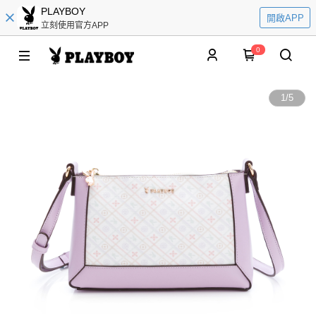
PLAYBOY
開啟APP
立刻使用官方APP
0
1
/
5