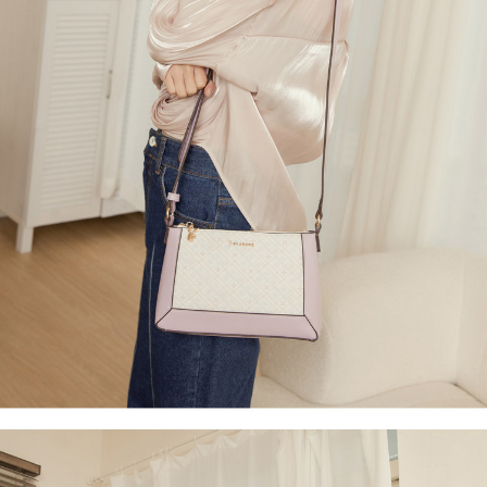
３．收到繳費通知簡訊後14天內，點擊此簡訊中的連結，可透過四大超商／
【注意事項】
ATM／網路銀行／等多元方式進行付款，方視為交易完成。
萊爾富取貨付款
1.本服務係由「台灣大哥大股份有限公司」（以下簡稱本公司）所提供，讓
※ 請注意：結帳手續完成當下不需立刻繳費，但若您需要取消訂單，請聯絡
用戶於交易時，得透過本服務購買商品或服務，並由商店將買賣／分期付款
每筆NT$120
購買商品的店家。未經商家同意取消之訂單仍視為有效，需透過AFTEE先享
買賣價金債權讓與本公司後，依約使用本公司帳單繳交帳款。
後付繳納相關費用。
2.基於同意付款使用「大哥付你分期」之契約關係目的，商店將以您的個人
付款後萊爾富取貨
※ 交易是否成功請以「AFTEE先享後付 」之結帳頁面顯示為準，若有關於
資料（包含姓名、電話或地址）提供予台灣大哥大進項蒐集、處理及利用，
是否繳費成功／繳費後需取消欲退款等相關疑問，請聯繫「AFTEE先享後付
每筆NT$122
由本公司與您本人進行分期帳單所需資料之確認、核對及更正。
客戶支援中心」
https://netprotections.freshdesk.com/support/home
3.完整用戶服務條款，請詳閱以下連結：
https://oppay.tw/userRule
7-11取貨付款
【注意事項】
１．透過由恩沛科技股份有限公司提供之「AFTEE先享後付」服務完成之交
每筆NT$60，滿NT$2,000(含以上)免運費
易，需依本服務之必要範圍內提供個人資料，並將交易相關給付款項請求債
權轉讓予恩沛科技股份有限公司。
付款後7-11取貨
２．關於個人資料處理事宜，請瀏覽以下網址：
每筆NT$60，滿NT$2,000(含以上)免運費
https://aftee.tw/terms/#terms3
３．未成年的使用者請事先徵得法定代理人或監護人之同意方可使用
宅配
「AFTEE先享後付」，若未經同意申辦者引起之損失，本公司不負相關責
任。
每筆NT$60，滿NT$2,000(含以上)免運費
４．使用「AFTEE先享後付」時，將依據個別帳號之用戶狀況，依本公司即
時審查核予不同之上限額度；若仍有額度不足之情形，本公司將視審查結果
宅配_離島
請求用戶進行身份認證。
每筆NT$100
５．嚴禁一人註冊多個帳號或使用他人資訊註冊。若發現惡意使用之情形，
恩沛科技股份有限公司將有權停止該用戶之使用額度並採取法律行動。