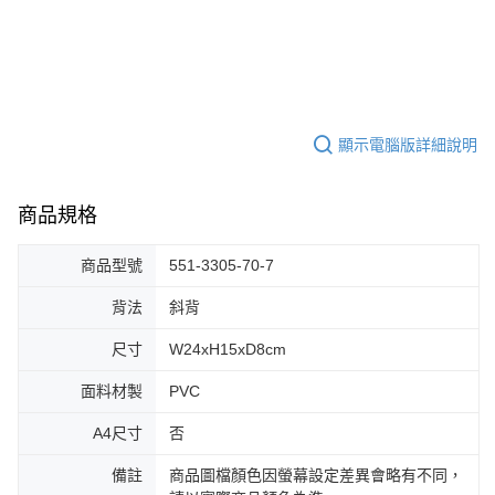
顯示電腦版詳細說明
商品規格
商品型號
551-3305-70-7
背法
斜背
尺寸
W24xH15xD8cm
面料材製
PVC
A4尺寸
否
備註
商品圖檔顏色因螢幕設定差異會略有不同，