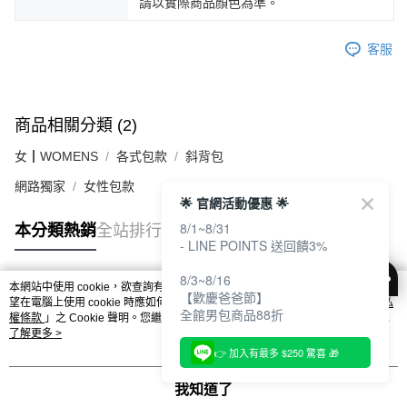
請以實際商品顏色為準。
客服
商品相關分類 (2)
女┃WOMENS
各式包款
斜背包
網路獨家
女性包款
🌟 官網活動優惠 🌟
8/1~8/31
本分類熱銷
全站排行
- LINE POINTS 送回饋3%
8/3~8/16
本網站中使用 cookie，欲查詢有關本網站使用 cookie 方式之詳情，及若您不希
【歡慶爸爸節】
熱門標籤
望在電腦上使用 cookie 時應如何變更電腦的 cookie 設定，請參閱本網站「
隱私
全館男包商品88折
權條款
」之 Cookie 聲明。您繼續使用本網站即表示您同意本公司得按本網站使
用條款之 Cookie 聲明使用 cookie。
了解更多 >
👉 加入有最多 $250 驚喜 🎁
我知道了