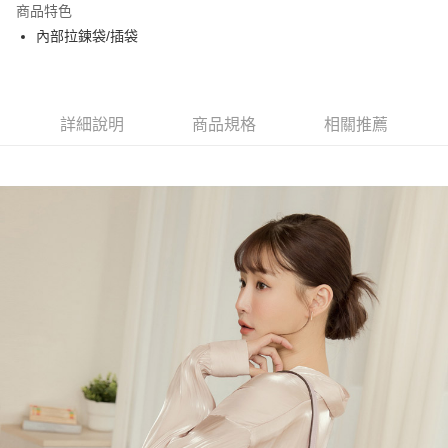
商品特色
Apple Pay
內部拉鍊袋/插袋
街口支付
悠遊付
詳細說明
商品規格
相關推薦
大哥付你分期
相關說明
【大哥付你分期使用說明】
AFTEE先享後付
1.本服務由台灣大哥大提供，台灣大哥大用戶可立即使用無須另外申請。
2.付款方式選擇「大哥付你分期」，訂單成立後會自動跳轉到大哥付的交易
相關說明
流程，驗證手機門號後，選擇欲分期的期數、繳款截止日，確認付款後即完
【關於「AFTEE先享後付」】
成交易。
ATM付款
AFTEE先享後付是「在收到商品之後才付款」的支付方式。 讓您購物簡單
3.實際核准額度、可分期數及費用金額請依後續交易確認頁面所載為準。
便利好安心！
4.訂單成立30分鐘內，如未前往確認交易或遇審核未通過，訂單將自動取
１．簡單：不需註冊會員、不需綁卡、不需儲值。
運送方式
消。如遇「轉專審核」未通過狀況，表示未達大哥付你分期系統評分，恕無
２．便利：只要手機號碼，簡訊認證，即可結帳。
法說明評估內容。
３．安心：先確認商品／服務後，再付款。
全家取貨付款
【繳款方式說明】
1.分期款項不併入電信帳單，「大哥付你分期」於每月結算日後寄送繳費提
每筆NT$60，滿NT$1,500(含以上)免運費
【「AFTEE先享後付」結帳流程】
醒簡訊。
１．於結帳方式選擇「AFTEE先享後付」後，將跳轉至「AFTEE先享後付」
2.透過簡訊連結打開帳單後，可選擇「超商條碼／台灣大直營門市／銀行轉
付款後全家取貨
結帳頁面，進行簡訊認證並確認金額後，即可完成結帳。
帳／街口支付／iPASS MONEY」等通路繳費。
２．訂單成立數日內，您將收到繳費通知簡訊。
每筆NT$60，滿NT$1,500(含以上)免運費