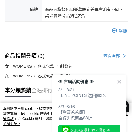
備註
商品圖檔顏色因螢幕設定差異會略有不同，
請以實際商品顏色為準。
客服
商品相關分類 (3)
查看全部
女┃WOMENS
各式包款
斜背包
女┃WOMENS
各式包款
手提包
🌟 官網活動優惠 🌟
8/1~8/31
本分類熱銷
全站排行
- LINE POINTS 送回饋3%
8/3~8/16
本網站中使用 cookie，欲查詢有關本網站使用 cookie 方式之詳情，及若您不希
【歡慶爸爸節】
熱門標籤
望在電腦上使用 cookie 時應如何變更電腦的 cookie 設定，請參閱本網站「
隱私
全館男包商品88折
權條款
」之 Cookie 聲明。您繼續使用本網站即表示您同意本公司得按本網站使
用條款之 Cookie 聲明使用 cookie。
了解更多 >
👉 加入有最多 $250 驚喜 🎁