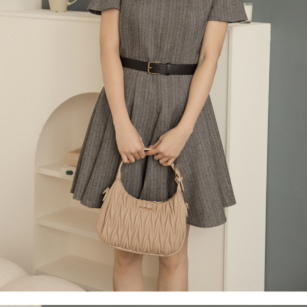
３．收到繳費通知簡訊後14天內，點擊此簡訊中的連結，可透過四大超商／
【注意事項】
ATM／網路銀行／等多元方式進行付款，方視為交易完成。
萊爾富取貨付款
1.本服務係由「台灣大哥大股份有限公司」（以下簡稱本公司）所提供，讓
※ 請注意：結帳手續完成當下不需立刻繳費，但若您需要取消訂單，請聯絡
用戶於交易時，得透過本服務購買商品或服務，並由商店將買賣／分期付款
每筆NT$120
購買商品的店家。未經商家同意取消之訂單仍視為有效，需透過AFTEE先享
買賣價金債權讓與本公司後，依約使用本公司帳單繳交帳款。
後付繳納相關費用。
2.基於同意付款使用「大哥付你分期」之契約關係目的，商店將以您的個人
付款後萊爾富取貨
※ 交易是否成功請以「AFTEE先享後付 」之結帳頁面顯示為準，若有關於
資料（包含姓名、電話或地址）提供予台灣大哥大進項蒐集、處理及利用，
是否繳費成功／繳費後需取消欲退款等相關疑問，請聯繫「AFTEE先享後付
每筆NT$122
由本公司與您本人進行分期帳單所需資料之確認、核對及更正。
客戶支援中心」
https://netprotections.freshdesk.com/support/home
3.完整用戶服務條款，請詳閱以下連結：
https://oppay.tw/userRule
7-11取貨付款
【注意事項】
１．透過由恩沛科技股份有限公司提供之「AFTEE先享後付」服務完成之交
每筆NT$60，滿NT$2,000(含以上)免運費
易，需依本服務之必要範圍內提供個人資料，並將交易相關給付款項請求債
權轉讓予恩沛科技股份有限公司。
付款後7-11取貨
２．關於個人資料處理事宜，請瀏覽以下網址：
每筆NT$60，滿NT$2,000(含以上)免運費
https://aftee.tw/terms/#terms3
３．未成年的使用者請事先徵得法定代理人或監護人之同意方可使用
宅配
「AFTEE先享後付」，若未經同意申辦者引起之損失，本公司不負相關責
任。
每筆NT$60，滿NT$2,000(含以上)免運費
４．使用「AFTEE先享後付」時，將依據個別帳號之用戶狀況，依本公司即
時審查核予不同之上限額度；若仍有額度不足之情形，本公司將視審查結果
宅配_離島
請求用戶進行身份認證。
每筆NT$100
５．嚴禁一人註冊多個帳號或使用他人資訊註冊。若發現惡意使用之情形，
恩沛科技股份有限公司將有權停止該用戶之使用額度並採取法律行動。