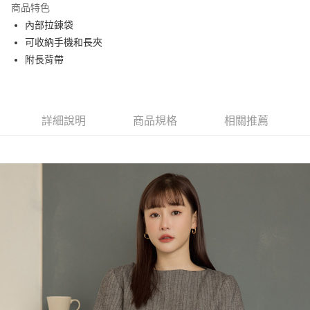
商品特色
Apple Pay
內部拉鍊袋
可收納手機和長夾
街口支付
附長背帶
悠遊付
大哥付你分期
相關說明
詳細說明
商品規格
相關推薦
【大哥付你分期使用說明】
AFTEE先享後付
1.本服務由台灣大哥大提供，台灣大哥大用戶可立即使用無須另外申請。
2.付款方式選擇「大哥付你分期」，訂單成立後會自動跳轉到大哥付的交易
相關說明
流程，驗證手機門號後，選擇欲分期的期數、繳款截止日，確認付款後即完
【關於「AFTEE先享後付」】
成交易。
ATM付款
AFTEE先享後付是「在收到商品之後才付款」的支付方式。 讓您購物簡單
3.實際核准額度、可分期數及費用金額請依後續交易確認頁面所載為準。
便利好安心！
4.訂單成立30分鐘內，如未前往確認交易或遇審核未通過，訂單將自動取
１．簡單：不需註冊會員、不需綁卡、不需儲值。
運送方式
消。如遇「轉專審核」未通過狀況，表示未達大哥付你分期系統評分，恕無
２．便利：只要手機號碼，簡訊認證，即可結帳。
法說明評估內容。
３．安心：先確認商品／服務後，再付款。
全家取貨付款
【繳款方式說明】
1.分期款項不併入電信帳單，「大哥付你分期」於每月結算日後寄送繳費提
每筆NT$60，滿NT$1,500(含以上)免運費
【「AFTEE先享後付」結帳流程】
醒簡訊。
１．於結帳方式選擇「AFTEE先享後付」後，將跳轉至「AFTEE先享後付」
2.透過簡訊連結打開帳單後，可選擇「超商條碼／台灣大直營門市／銀行轉
付款後全家取貨
結帳頁面，進行簡訊認證並確認金額後，即可完成結帳。
帳／街口支付／iPASS MONEY」等通路繳費。
２．訂單成立數日內，您將收到繳費通知簡訊。
每筆NT$60，滿NT$1,500(含以上)免運費