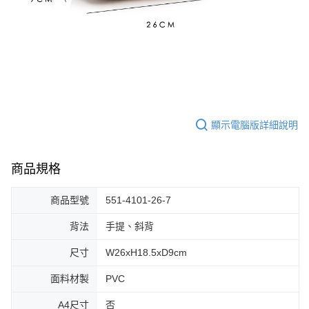
顯示電腦版詳細說明
商品規格
商品型號
551-4101-26-7
背法
手提、斜背
尺寸
W26xH18.5xD9cm
面料材製
PVC
A4尺寸
否