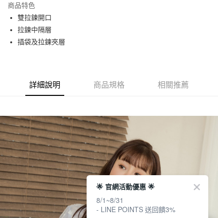
商品特色
Apple Pay
雙拉鍊開口
拉鍊中隔層
街口支付
插袋及拉鍊夾層
悠遊付
大哥付你分期
相關說明
詳細說明
商品規格
相關推薦
【大哥付你分期使用說明】
AFTEE先享後付
1.本服務由台灣大哥大提供，台灣大哥大用戶可立即使用無須另外申請。
2.付款方式選擇「大哥付你分期」，訂單成立後會自動跳轉到大哥付的交易
相關說明
流程，驗證手機門號後，選擇欲分期的期數、繳款截止日，確認付款後即完
【關於「AFTEE先享後付」】
成交易。
ATM付款
AFTEE先享後付是「在收到商品之後才付款」的支付方式。 讓您購物簡單
3.實際核准額度、可分期數及費用金額請依後續交易確認頁面所載為準。
便利好安心！
4.訂單成立30分鐘內，如未前往確認交易或遇審核未通過，訂單將自動取
１．簡單：不需註冊會員、不需綁卡、不需儲值。
運送方式
消。如遇「轉專審核」未通過狀況，表示未達大哥付你分期系統評分，恕無
２．便利：只要手機號碼，簡訊認證，即可結帳。
法說明評估內容。
３．安心：先確認商品／服務後，再付款。
全家取貨付款
【繳款方式說明】
1.分期款項不併入電信帳單，「大哥付你分期」於每月結算日後寄送繳費提
每筆NT$60，滿NT$1,500(含以上)免運費
【「AFTEE先享後付」結帳流程】
🌟 官網活動優惠 🌟
醒簡訊。
１．於結帳方式選擇「AFTEE先享後付」後，將跳轉至「AFTEE先享後付」
2.透過簡訊連結打開帳單後，可選擇「超商條碼／台灣大直營門市／銀行轉
8/1~8/31
付款後全家取貨
結帳頁面，進行簡訊認證並確認金額後，即可完成結帳。
帳／街口支付／iPASS MONEY」等通路繳費。
- LINE POINTS 送回饋3%
２．訂單成立數日內，您將收到繳費通知簡訊。
每筆NT$60，滿NT$1,500(含以上)免運費