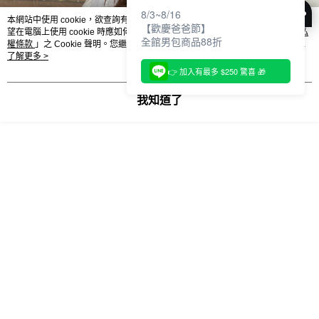
３．收到繳費通知簡訊後14天內，點擊此簡訊中的連結，可透過四大超商／
【注意事項】
8/3~8/16
ATM／網路銀行／等多元方式進行付款，方視為交易完成。
萊爾富取貨付款
本網站中使用 cookie，欲查詢有關本網站使用 cookie 方式之詳情，及若您不希
1.本服務係由「台灣大哥大股份有限公司」（以下簡稱本公司）所提供，讓
【歡慶爸爸節】
※ 請注意：結帳手續完成當下不需立刻繳費，但若您需要取消訂單，請聯絡
望在電腦上使用 cookie 時應如何變更電腦的 cookie 設定，請參閱本網站「
隱私
用戶於交易時，得透過本服務購買商品或服務，並由商店將買賣／分期付款
每筆NT$120
購買商品的店家。未經商家同意取消之訂單仍視為有效，需透過AFTEE先享
全館男包商品88折
權條款
」之 Cookie 聲明。您繼續使用本網站即表示您同意本公司得按本網站使
買賣價金債權讓與本公司後，依約使用本公司帳單繳交帳款。
後付繳納相關費用。
用條款之 Cookie 聲明使用 cookie。
了解更多 >
2.基於同意付款使用「大哥付你分期」之契約關係目的，商店將以您的個人
付款後萊爾富取貨
※ 交易是否成功請以「AFTEE先享後付 」之結帳頁面顯示為準，若有關於
👉 加入有最多 $250 驚喜 🎁
資料（包含姓名、電話或地址）提供予台灣大哥大進項蒐集、處理及利用，
是否繳費成功／繳費後需取消欲退款等相關疑問，請聯繫「AFTEE先享後付
每筆NT$122
由本公司與您本人進行分期帳單所需資料之確認、核對及更正。
客戶支援中心」
https://netprotections.freshdesk.com/support/home
3.完整用戶服務條款，請詳閱以下連結：
https://oppay.tw/userRule
我知道了
7-11取貨付款
【注意事項】
１．透過由恩沛科技股份有限公司提供之「AFTEE先享後付」服務完成之交
每筆NT$60，滿NT$2,000(含以上)免運費
易，需依本服務之必要範圍內提供個人資料，並將交易相關給付款項請求債
權轉讓予恩沛科技股份有限公司。
付款後7-11取貨
２．關於個人資料處理事宜，請瀏覽以下網址：
每筆NT$60，滿NT$2,000(含以上)免運費
https://aftee.tw/terms/#terms3
３．未成年的使用者請事先徵得法定代理人或監護人之同意方可使用
宅配
「AFTEE先享後付」，若未經同意申辦者引起之損失，本公司不負相關責
任。
每筆NT$60，滿NT$2,000(含以上)免運費
４．使用「AFTEE先享後付」時，將依據個別帳號之用戶狀況，依本公司即
時審查核予不同之上限額度；若仍有額度不足之情形，本公司將視審查結果
宅配_離島
請求用戶進行身份認證。
每筆NT$100
５．嚴禁一人註冊多個帳號或使用他人資訊註冊。若發現惡意使用之情形，
恩沛科技股份有限公司將有權停止該用戶之使用額度並採取法律行動。