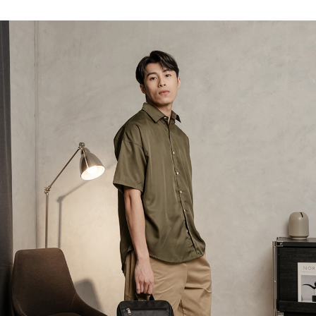
３．收到繳費通知簡訊後14天內，點擊此簡訊中的連結，可透過四大超商／
【注意事項】
ATM／網路銀行／等多元方式進行付款，方視為交易完成。
萊爾富取貨付款
1.本服務係由「台灣大哥大股份有限公司」（以下簡稱本公司）所提供，讓
※ 請注意：結帳手續完成當下不需立刻繳費，但若您需要取消訂單，請聯絡
用戶於交易時，得透過本服務購買商品或服務，並由商店將買賣／分期付款
每筆NT$120
購買商品的店家。未經商家同意取消之訂單仍視為有效，需透過AFTEE先享
買賣價金債權讓與本公司後，依約使用本公司帳單繳交帳款。
後付繳納相關費用。
2.基於同意付款使用「大哥付你分期」之契約關係目的，商店將以您的個人
付款後萊爾富取貨
※ 交易是否成功請以「AFTEE先享後付 」之結帳頁面顯示為準，若有關於
資料（包含姓名、電話或地址）提供予台灣大哥大進項蒐集、處理及利用，
是否繳費成功／繳費後需取消欲退款等相關疑問，請聯繫「AFTEE先享後付
每筆NT$122
由本公司與您本人進行分期帳單所需資料之確認、核對及更正。
客戶支援中心」
https://netprotections.freshdesk.com/support/home
3.完整用戶服務條款，請詳閱以下連結：
https://oppay.tw/userRule
7-11取貨付款
【注意事項】
１．透過由恩沛科技股份有限公司提供之「AFTEE先享後付」服務完成之交
每筆NT$60，滿NT$2,000(含以上)免運費
易，需依本服務之必要範圍內提供個人資料，並將交易相關給付款項請求債
權轉讓予恩沛科技股份有限公司。
付款後7-11取貨
２．關於個人資料處理事宜，請瀏覽以下網址：
每筆NT$60，滿NT$2,000(含以上)免運費
https://aftee.tw/terms/#terms3
３．未成年的使用者請事先徵得法定代理人或監護人之同意方可使用
宅配
「AFTEE先享後付」，若未經同意申辦者引起之損失，本公司不負相關責
任。
每筆NT$60，滿NT$2,000(含以上)免運費
４．使用「AFTEE先享後付」時，將依據個別帳號之用戶狀況，依本公司即
時審查核予不同之上限額度；若仍有額度不足之情形，本公司將視審查結果
宅配_離島
請求用戶進行身份認證。
每筆NT$100
５．嚴禁一人註冊多個帳號或使用他人資訊註冊。若發現惡意使用之情形，
恩沛科技股份有限公司將有權停止該用戶之使用額度並採取法律行動。