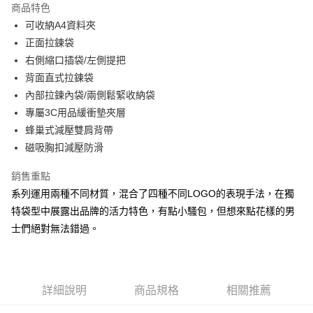
商品特色
Apple Pay
可收納A4資料夾
正面拉鍊袋
街口支付
右側縮口插袋/左側提把
悠遊付
背面直式拉鍊袋
內部拉鍊內袋/兩側鬆緊收納袋
大哥付你分期
專屬3C用品緩衝墊夾層
相關說明
蜂巢式減壓雙肩背帶
【大哥付你分期使用說明】
AFTEE先享後付
1.本服務由台灣大哥大提供，台灣大哥大用戶可立即使用無須另外申請。
磁吸胸扣減壓防滑
2.付款方式選擇「大哥付你分期」，訂單成立後會自動跳轉到大哥付的交易
相關說明
流程，驗證手機門號後，選擇欲分期的期數、繳款截止日，確認付款後即完
銷售重點
【關於「AFTEE先享後付」】
成交易。
ATM付款
AFTEE先享後付是「在收到商品之後才付款」的支付方式。 讓您購物簡單
系列運用兩種不同材質，混合了四種不同LOGO的表現手法，在獨
3.實際核准額度、可分期數及費用金額請依後續交易確認頁面所載為準。
便利好安心！
4.訂單成立30分鐘內，如未前往確認交易或遇審核未通過，訂單將自動取
特袋型中展露出品牌的活力特色，有點小騷包，但想來點花樣的男
１．簡單：不需註冊會員、不需綁卡、不需儲值。
運送方式
消。如遇「轉專審核」未通過狀況，表示未達大哥付你分期系統評分，恕無
２．便利：只要手機號碼，簡訊認證，即可結帳。
士們絕對無法錯過。
法說明評估內容。
３．安心：先確認商品／服務後，再付款。
全家取貨付款
【繳款方式說明】
1.分期款項不併入電信帳單，「大哥付你分期」於每月結算日後寄送繳費提
每筆NT$60，滿NT$1,500(含以上)免運費
【「AFTEE先享後付」結帳流程】
醒簡訊。
１．於結帳方式選擇「AFTEE先享後付」後，將跳轉至「AFTEE先享後付」
2.透過簡訊連結打開帳單後，可選擇「超商條碼／台灣大直營門市／銀行轉
付款後全家取貨
結帳頁面，進行簡訊認證並確認金額後，即可完成結帳。
詳細說明
商品規格
相關推薦
帳／街口支付／iPASS MONEY」等通路繳費。
２．訂單成立數日內，您將收到繳費通知簡訊。
每筆NT$60，滿NT$1,500(含以上)免運費