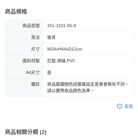
商品規格
商品型號
151-1101-05-8
背法
後背
尺寸
W24xH44xD12cm
面料材製
尼龍,滌綸,PVC
A4尺寸
是
備註
商品圖檔顏色因螢幕設定差異會略有不同，
請以實際商品顏色為準。
客服
商品相關分類 (2)