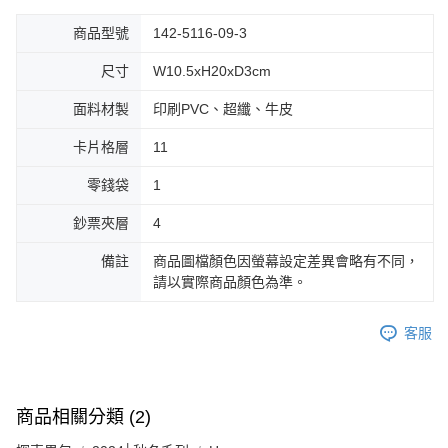
商品型號
142-5116-09-3
尺寸
W10.5xH20xD3cm
面料材製
印刷PVC、超纖、牛皮
卡片格層
11
零錢袋
1
鈔票夾層
4
備註
商品圖檔顏色因螢幕設定差異會略有不同，
請以實際商品顏色為準。
客服
商品相關分類 (2)