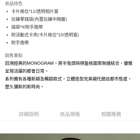
商品特色
Apple Pay
卡片格位*11/透明相片窗
拉鍊零錢袋(內置拉鍊中隔層)
街口支付
插袋*4/附手挽帶
悠遊付
附活動式卡夾(卡片格位*10/透明窗)
附手挽帶
大哥付你分期
相關說明
銷售重點
【大哥付你分期使用說明】
回溯經典的MONOGRAM，將半兔頭與棋盤格圖案無縫結合，優雅
AFTEE先享後付
1.本服務由台灣大哥大提供，台灣大哥大用戶可立即使用無須另外申請。
2.付款方式選擇「大哥付你分期」，訂單成立後會自動跳轉到大哥付的交易
呈現活躍的都會日常。
相關說明
流程，驗證手機門號後，選擇欲分期的期數、繳款截止日，確認付款後即完
系列備有各種新穎及暢銷款式，立體造型完美襯托酷炫都市態度，
【關於「AFTEE先享後付」】
成交易。
ATM付款
AFTEE先享後付是「在收到商品之後才付款」的支付方式。 讓您購物簡單
歷久彌新的新時尚。
3.實際核准額度、可分期數及費用金額請依後續交易確認頁面所載為準。
便利好安心！
4.訂單成立30分鐘內，如未前往確認交易或遇審核未通過，訂單將自動取
１．簡單：不需註冊會員、不需綁卡、不需儲值。
運送方式
消。如遇「轉專審核」未通過狀況，表示未達大哥付你分期系統評分，恕無
２．便利：只要手機號碼，簡訊認證，即可結帳。
法說明評估內容。
３．安心：先確認商品／服務後，再付款。
全家取貨付款
【繳款方式說明】
詳細說明
商品規格
相關推薦
1.分期款項不併入電信帳單，「大哥付你分期」於每月結算日後寄送繳費提
每筆NT$60，滿NT$1,500(含以上)免運費
【「AFTEE先享後付」結帳流程】
醒簡訊。
１．於結帳方式選擇「AFTEE先享後付」後，將跳轉至「AFTEE先享後付」
2.透過簡訊連結打開帳單後，可選擇「超商條碼／台灣大直營門市／銀行轉
付款後全家取貨
結帳頁面，進行簡訊認證並確認金額後，即可完成結帳。
帳／街口支付／iPASS MONEY」等通路繳費。
２．訂單成立數日內，您將收到繳費通知簡訊。
每筆NT$60，滿NT$1,500(含以上)免運費