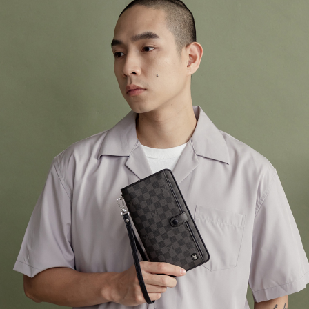
３．收到繳費通知簡訊後14天內，點擊此簡訊中的連結，可透過四大超商／
【注意事項】
ATM／網路銀行／等多元方式進行付款，方視為交易完成。
萊爾富取貨付款
1.本服務係由「台灣大哥大股份有限公司」（以下簡稱本公司）所提供，讓
※ 請注意：結帳手續完成當下不需立刻繳費，但若您需要取消訂單，請聯絡
用戶於交易時，得透過本服務購買商品或服務，並由商店將買賣／分期付款
每筆NT$120
購買商品的店家。未經商家同意取消之訂單仍視為有效，需透過AFTEE先享
買賣價金債權讓與本公司後，依約使用本公司帳單繳交帳款。
後付繳納相關費用。
2.基於同意付款使用「大哥付你分期」之契約關係目的，商店將以您的個人
付款後萊爾富取貨
※ 交易是否成功請以「AFTEE先享後付 」之結帳頁面顯示為準，若有關於
資料（包含姓名、電話或地址）提供予台灣大哥大進項蒐集、處理及利用，
是否繳費成功／繳費後需取消欲退款等相關疑問，請聯繫「AFTEE先享後付
每筆NT$122
由本公司與您本人進行分期帳單所需資料之確認、核對及更正。
客戶支援中心」
https://netprotections.freshdesk.com/support/home
3.完整用戶服務條款，請詳閱以下連結：
https://oppay.tw/userRule
7-11取貨付款
【注意事項】
１．透過由恩沛科技股份有限公司提供之「AFTEE先享後付」服務完成之交
每筆NT$60，滿NT$2,000(含以上)免運費
易，需依本服務之必要範圍內提供個人資料，並將交易相關給付款項請求債
權轉讓予恩沛科技股份有限公司。
付款後7-11取貨
２．關於個人資料處理事宜，請瀏覽以下網址：
每筆NT$60，滿NT$2,000(含以上)免運費
https://aftee.tw/terms/#terms3
３．未成年的使用者請事先徵得法定代理人或監護人之同意方可使用
宅配
「AFTEE先享後付」，若未經同意申辦者引起之損失，本公司不負相關責
任。
每筆NT$60，滿NT$2,000(含以上)免運費
４．使用「AFTEE先享後付」時，將依據個別帳號之用戶狀況，依本公司即
時審查核予不同之上限額度；若仍有額度不足之情形，本公司將視審查結果
宅配_離島
請求用戶進行身份認證。
每筆NT$100
５．嚴禁一人註冊多個帳號或使用他人資訊註冊。若發現惡意使用之情形，
恩沛科技股份有限公司將有權停止該用戶之使用額度並採取法律行動。