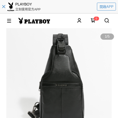
PLAYBOY
開啟APP
立刻使用官方APP
0
1
/
5