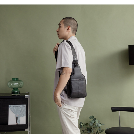
ATM／網路銀行／等多元方式進行付款，方視為交易完成。
萊爾富取貨付款
1.本服務係由「台灣大哥大股份有限公司」（以下簡稱本公司）所提供，讓
※ 請注意：結帳手續完成當下不需立刻繳費，但若您需要取消訂單，請聯絡
用戶於交易時，得透過本服務購買商品或服務，並由商店將買賣／分期付款
每筆NT$120
購買商品的店家。未經商家同意取消之訂單仍視為有效，需透過AFTEE先享
買賣價金債權讓與本公司後，依約使用本公司帳單繳交帳款。
後付繳納相關費用。
2.基於同意付款使用「大哥付你分期」之契約關係目的，商店將以您的個人
付款後萊爾富取貨
※ 交易是否成功請以「AFTEE先享後付 」之結帳頁面顯示為準，若有關於
資料（包含姓名、電話或地址）提供予台灣大哥大進項蒐集、處理及利用，
是否繳費成功／繳費後需取消欲退款等相關疑問，請聯繫「AFTEE先享後付
每筆NT$122
由本公司與您本人進行分期帳單所需資料之確認、核對及更正。
客戶支援中心」
https://netprotections.freshdesk.com/support/home
3.完整用戶服務條款，請詳閱以下連結：
https://oppay.tw/userRule
7-11取貨付款
【注意事項】
１．透過由恩沛科技股份有限公司提供之「AFTEE先享後付」服務完成之交
每筆NT$60，滿NT$2,000(含以上)免運費
易，需依本服務之必要範圍內提供個人資料，並將交易相關給付款項請求債
權轉讓予恩沛科技股份有限公司。
付款後7-11取貨
２．關於個人資料處理事宜，請瀏覽以下網址：
每筆NT$60，滿NT$2,000(含以上)免運費
https://aftee.tw/terms/#terms3
３．未成年的使用者請事先徵得法定代理人或監護人之同意方可使用
宅配
「AFTEE先享後付」，若未經同意申辦者引起之損失，本公司不負相關責
任。
每筆NT$60，滿NT$2,000(含以上)免運費
４．使用「AFTEE先享後付」時，將依據個別帳號之用戶狀況，依本公司即
時審查核予不同之上限額度；若仍有額度不足之情形，本公司將視審查結果
宅配_離島
請求用戶進行身份認證。
每筆NT$100
５．嚴禁一人註冊多個帳號或使用他人資訊註冊。若發現惡意使用之情形，
恩沛科技股份有限公司將有權停止該用戶之使用額度並採取法律行動。