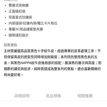
Apple Pay
雙層式收納層
正面磁扣袋
街口支付
背面直式拉鍊袋
悠遊付
內部插袋/拉鍊內袋/獨立卡片格位
專屬3C用品緩衝墊夾層
大哥付你分期
磁吸插扣設計
相關說明
【大哥付你分期使用說明】
銷售重點
AFTEE先享後付
1.本服務由台灣大哥大提供，台灣大哥大用戶可立即使用無須另外申請。
2.付款方式選擇「大哥付你分期」，訂單成立後會自動跳轉到大哥付的交易
主材質嚴選高品質黑色十字紋牛皮，經過專業的皮革處理工序，不
相關說明
流程，驗證手機門號後，選擇欲分期的期數、繳款截止日，確認付款後即完
但保留真皮的透氣性同時增加耐磨度；系列特別使用黑色系的五
【關於「AFTEE先享後付」】
成交易。
ATM付款
AFTEE先享後付是「在收到商品之後才付款」的支付方式。 讓您購物簡單
金，與黑色NAPPA紋牛皮做局部的搭配，展演黑的層次與高度；對
3.實際核准額度、可分期數及費用金額請依後續交易確認頁面所載為準。
便利好安心！
4.訂單成立30分鐘內，如未前往確認交易或遇審核未通過，訂單將自動取
細節的講究與追求，純粹質感成為整系列的焦點，適合喜歡精緻的
１．簡單：不需註冊會員、不需綁卡、不需儲值。
運送方式
消。如遇「轉專審核」未通過狀況，表示未達大哥付你分期系統評分，恕無
２．便利：只要手機號碼，簡訊認證，即可結帳。
時尚愛好者。
法說明評估內容。
３．安心：先確認商品／服務後，再付款。
全家取貨付款
【繳款方式說明】
1.分期款項不併入電信帳單，「大哥付你分期」於每月結算日後寄送繳費提
每筆NT$60，滿NT$1,500(含以上)免運費
【「AFTEE先享後付」結帳流程】
醒簡訊。
１．於結帳方式選擇「AFTEE先享後付」後，將跳轉至「AFTEE先享後付」
2.透過簡訊連結打開帳單後，可選擇「超商條碼／台灣大直營門市／銀行轉
付款後全家取貨
結帳頁面，進行簡訊認證並確認金額後，即可完成結帳。
詳細說明
商品規格
相關推薦
帳／街口支付／iPASS MONEY」等通路繳費。
２．訂單成立數日內，您將收到繳費通知簡訊。
每筆NT$60，滿NT$1,500(含以上)免運費
３．收到繳費通知簡訊後14天內，點擊此簡訊中的連結，可透過四大超商／
【注意事項】