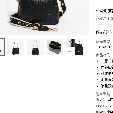
付款與運
超取滿NT$
付款方式
商品特色
信用卡一
商品編號
10162187
超商取貨
商品特色
LINE Pay
三層式
內部插
Apple Pay
可收納
街口支付
附肩背
附兔頭
悠遊付
銷售重點
大哥付你
義大利進
相關說明
PLAYB
【大哥付
AFTEE先
細緻的燙金
1.本服務