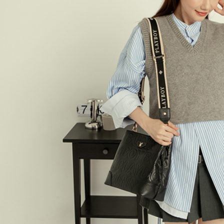
求債權轉
２．關於
付款後7-1
https://aft
每筆NT$6
３．未成
「AFTE
宅配
任。
４．使用「
每筆NT$6
即時審查
結果請求
宅配_離島
５．嚴禁
每筆NT$1
形，恩沛
動。