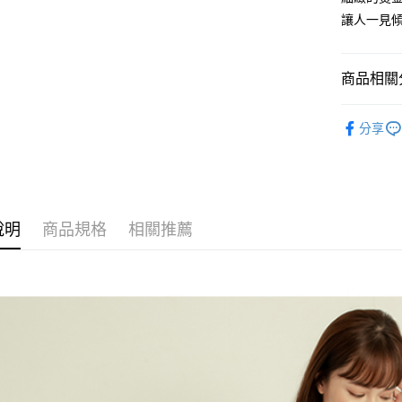
2.付款方
相關說明
讓人一見
流程，驗
【關於「A
ATM付款
完成交易
AFTEE
3.實際核
便利好安
商品相關分
4.訂單成
１．簡單
消。如遇
２．便利
運送方式
無法說明
概念女包
３．安心
【繳款方
分享
全家取貨
女┃WOM
1.分期款
【「AFT
醒簡訊。
每筆NT$6
１．於結帳
女┃WOM
2.透過簡
付」結帳
帳／街口支
付款後全
２．訂單
女┃WOM
３．收到繳
每筆NT$6
【注意事
／ATM／
說明
商品規格
相關推薦
1.本服務
※ 請注意
萊爾富取
用戶於交
絡購買商品
款買賣價
先享後付
每筆NT$1
2.基於同
※ 交易是
資料（包
是否繳費成
付款後萊
用，由本
付客戶支
每筆NT$1
3.完整用
【注意事
7-11取貨
１．透過由
交易，需
每筆NT$6