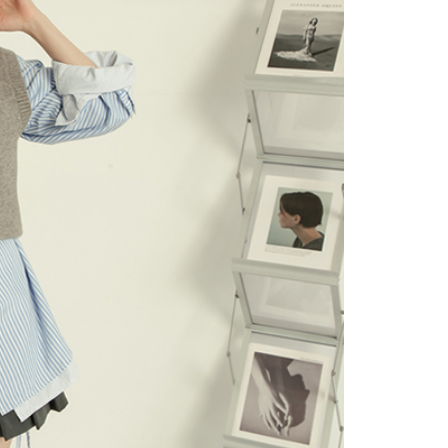
讓予恩沛科技股份有限公司。
個人資料處理事宜，請瀏覽以下網址：
1取貨
ee.tw/terms/#terms3
0，滿NT$2,000(含以上)免運費
年的使用者請事先徵得法定代理人或監護人之同意方可使用
E先享後付」，若未經同意申辦者引起之損失，本公司不負相關責
AFTEE先享後付」時，將依據個別帳號之用戶狀況，依本公司
0，滿NT$2,000(含以上)免運費
核予不同之上限額度；若仍有額度不足之情形，本公司將視審查
用戶進行身份認證。
一人註冊多個帳號或使用他人資訊註冊。若發現惡意使用之情
00
科技股份有限公司將有權停止該用戶之使用額度並採取法律行