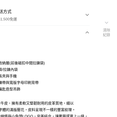
送方式
1,500免運
清除
紀錄
次付款
付款
收納層(前後磁扣中間拉鍊袋)
袋/拉鍊內袋
長夾與手機
鍊帶與寬版字母印刷背帶
鑰匙造型吊飾
分期
口牛皮，擁有柔軟又堅韌耐用的皮革質地，綴以
OY字體的滿版壓花，皮料呈現不一樣的豐富紋理。
你分期使用說明】
享後付
線條與小兔頭LOGO，完美結合，讓奢華感更上一級，
由台灣大哥大提供，台灣大哥大用戶可立即使用無須另外申請。