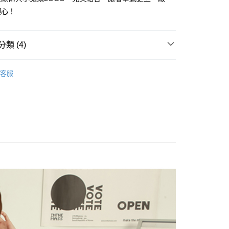
式選擇「大哥付你分期」，訂單成立後會自動跳轉到大哥付的交易
傾心！
證手機門號後，選擇欲分期的期數、繳款截止日，確認付款後即
FTEE先享後付」】
。
先享後付是「在收到商品之後才付款」的支付方式。 讓您購物簡單
准額度、可分期數及費用金額請依後續交易確認頁面所載為準。
心！
類 (4)
立30分鐘內，如未前往確認交易或遇審核未通過，訂單將自動取
：不需註冊會員、不需綁卡、不需儲值。
「轉專審核」未通過狀況，表示未達大哥付你分期系統評分，恕
：只要手機號碼，簡訊認證，即可結帳。
評估內容。
2024│秋冬系列
Superb
：先確認商品／服務後，再付款。
式說明】
客服
付款
ENS
項不併入電信帳單，「大哥付你分期」於每月結算日後寄送繳費提
各式包款
肩背包
EE先享後付」結帳流程】
0，滿NT$1,500(含以上)免運費
方式選擇「AFTEE先享後付」後，將跳轉至「AFTEE先享後
ENS
各式包款
斜背包
訊連結打開帳單後，可選擇「超商條碼／台灣大直營門市／銀行轉
頁面，進行簡訊認證並確認金額後，即可完成結帳。
付／iPASS MONEY」等通路繳費。
家取貨
成立數日內，您將收到繳費通知簡訊。
ENS
各式包款
手提包
費通知簡訊後14天內，點擊此簡訊中的連結，可透過四大超商
0，滿NT$1,500(含以上)免運費
項】
網路銀行／等多元方式進行付款，方視為交易完成。
係由「台灣大哥大股份有限公司」（以下簡稱本公司）所提供，讓
：結帳手續完成當下不需立刻繳費，但若您需要取消訂單，請聯
貨付款
易時，得透過本服務購買商品或服務，並由商店將買賣／分期付
的店家。未經商家同意取消之訂單仍視為有效，需透過AFTEE
金債權讓與本公司後，依約使用本公司帳單繳交帳款。
繳納相關費用。
20
意付款使用「大哥付你分期」之契約關係目的，商店將以您的個人
否成功請以「AFTEE先享後付 」之結帳頁面顯示為準，若有關於
含姓名、電話或地址）提供予台灣大哥大進項蒐集、處理及利
功／繳費後需取消欲退款等相關疑問，請聯繫「AFTEE先享後
爾富取貨
公司與您本人進行分期帳單所需資料之確認、核對及更正。
援中心」
https://netprotections.freshdesk.com/support/home
22
戶服務條款，請詳閱以下連結：
https://oppay.tw/userRule
項】
付款
恩沛科技股份有限公司提供之「AFTEE先享後付」服務完成之
依本服務之必要範圍內提供個人資料，並將交易相關給付款項請
0，滿NT$2,000(含以上)免運費