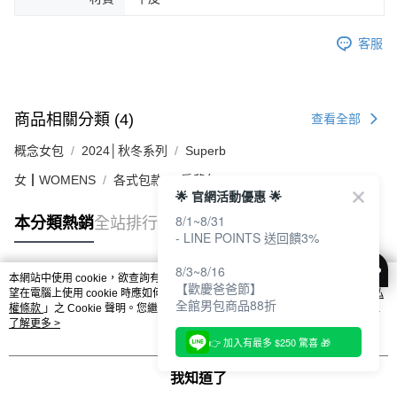
客服
商品相關分類 (4)
查看全部
概念女包
2024│秋冬系列
Superb
女┃WOMENS
各式包款
肩背包
🌟 官網活動優惠 🌟
8/1~8/31
本分類熱銷
全站排行
- LINE POINTS 送回饋3%
8/3~8/16
本網站中使用 cookie，欲查詢有關本網站使用 cookie 方式之詳情，及若您不希
【歡慶爸爸節】
熱門標籤
望在電腦上使用 cookie 時應如何變更電腦的 cookie 設定，請參閱本網站「
隱私
全館男包商品88折
權條款
」之 Cookie 聲明。您繼續使用本網站即表示您同意本公司得按本網站使
用條款之 Cookie 聲明使用 cookie。
了解更多 >
👉 加入有最多 $250 驚喜 🎁
我知道了