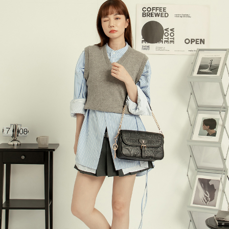
ATM／網路銀行／等多元方式進行付款，方視為交易完成。
萊爾富取貨付款
1.本服務係由「台灣大哥大股份有限公司」（以下簡稱本公司）所提供，讓
※ 請注意：結帳手續完成當下不需立刻繳費，但若您需要取消訂單，請聯絡
用戶於交易時，得透過本服務購買商品或服務，並由商店將買賣／分期付款
每筆NT$120
購買商品的店家。未經商家同意取消之訂單仍視為有效，需透過AFTEE先享
買賣價金債權讓與本公司後，依約使用本公司帳單繳交帳款。
後付繳納相關費用。
2.基於同意付款使用「大哥付你分期」之契約關係目的，商店將以您的個人
付款後萊爾富取貨
※ 交易是否成功請以「AFTEE先享後付 」之結帳頁面顯示為準，若有關於
資料（包含姓名、電話或地址）提供予台灣大哥大進項蒐集、處理及利用，
是否繳費成功／繳費後需取消欲退款等相關疑問，請聯繫「AFTEE先享後付
每筆NT$122
由本公司與您本人進行分期帳單所需資料之確認、核對及更正。
客戶支援中心」
https://netprotections.freshdesk.com/support/home
3.完整用戶服務條款，請詳閱以下連結：
https://oppay.tw/userRule
7-11取貨付款
【注意事項】
１．透過由恩沛科技股份有限公司提供之「AFTEE先享後付」服務完成之交
每筆NT$60，滿NT$2,000(含以上)免運費
易，需依本服務之必要範圍內提供個人資料，並將交易相關給付款項請求債
權轉讓予恩沛科技股份有限公司。
付款後7-11取貨
２．關於個人資料處理事宜，請瀏覽以下網址：
每筆NT$60，滿NT$2,000(含以上)免運費
https://aftee.tw/terms/#terms3
３．未成年的使用者請事先徵得法定代理人或監護人之同意方可使用
宅配
「AFTEE先享後付」，若未經同意申辦者引起之損失，本公司不負相關責
任。
每筆NT$60，滿NT$2,000(含以上)免運費
４．使用「AFTEE先享後付」時，將依據個別帳號之用戶狀況，依本公司即
時審查核予不同之上限額度；若仍有額度不足之情形，本公司將視審查結果
宅配_離島
請求用戶進行身份認證。
每筆NT$100
５．嚴禁一人註冊多個帳號或使用他人資訊註冊。若發現惡意使用之情形，
恩沛科技股份有限公司將有權停止該用戶之使用額度並採取法律行動。