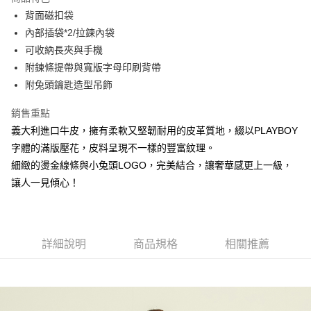
Apple Pay
背面磁扣袋
內部插袋*2/拉鍊內袋
街口支付
可收納長夾與手機
悠遊付
附鍊條提帶與寬版字母印刷背帶
附兔頭鑰匙造型吊飾
大哥付你分期
相關說明
銷售重點
【大哥付你分期使用說明】
義大利進口牛皮，擁有柔軟又堅韌耐用的皮革質地，綴以PLAYBOY
AFTEE先享後付
1.本服務由台灣大哥大提供，台灣大哥大用戶可立即使用無須另外申請。
2.付款方式選擇「大哥付你分期」，訂單成立後會自動跳轉到大哥付的交易
字體的滿版壓花，皮料呈現不一樣的豐富紋理。
相關說明
流程，驗證手機門號後，選擇欲分期的期數、繳款截止日，確認付款後即完
細緻的燙金線條與小兔頭LOGO，完美結合，讓奢華感更上一級，
【關於「AFTEE先享後付」】
成交易。
ATM付款
AFTEE先享後付是「在收到商品之後才付款」的支付方式。 讓您購物簡單
讓人一見傾心！
3.實際核准額度、可分期數及費用金額請依後續交易確認頁面所載為準。
便利好安心！
4.訂單成立30分鐘內，如未前往確認交易或遇審核未通過，訂單將自動取
１．簡單：不需註冊會員、不需綁卡、不需儲值。
運送方式
消。如遇「轉專審核」未通過狀況，表示未達大哥付你分期系統評分，恕無
２．便利：只要手機號碼，簡訊認證，即可結帳。
法說明評估內容。
３．安心：先確認商品／服務後，再付款。
全家取貨付款
【繳款方式說明】
詳細說明
商品規格
相關推薦
1.分期款項不併入電信帳單，「大哥付你分期」於每月結算日後寄送繳費提
每筆NT$60，滿NT$1,500(含以上)免運費
【「AFTEE先享後付」結帳流程】
醒簡訊。
１．於結帳方式選擇「AFTEE先享後付」後，將跳轉至「AFTEE先享後付」
2.透過簡訊連結打開帳單後，可選擇「超商條碼／台灣大直營門市／銀行轉
付款後全家取貨
結帳頁面，進行簡訊認證並確認金額後，即可完成結帳。
帳／街口支付／iPASS MONEY」等通路繳費。
２．訂單成立數日內，您將收到繳費通知簡訊。
每筆NT$60，滿NT$1,500(含以上)免運費
３．收到繳費通知簡訊後14天內，點擊此簡訊中的連結，可透過四大超商／
【注意事項】