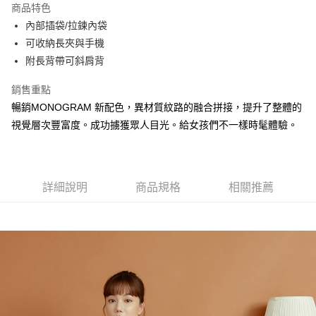
商品特色
Apple Pay
內部插袋/拉鍊內袋
可收納長夾與手機
街口支付
附長背帶可斜肩背
悠遊付
銷售重點
大哥付你分期
暢銷MONOGRAM 新配色，異材質紋路的融合拼接，提升了整體的
相關說明
視覺層次豐富度。成功擄獲眾人目光。給女孩們不一樣時髦體驗。
【大哥付你分期使用說明】
AFTEE先享後付
1.本服務由台灣大哥大提供，台灣大哥大用戶可立即使用無須另外申請。
2.付款方式選擇「大哥付你分期」，訂單成立後會自動跳轉到大哥付的交易
相關說明
流程，驗證手機門號後，選擇欲分期的期數、繳款截止日，確認付款後即完
【關於「AFTEE先享後付」】
成交易。
詳細說明
商品規格
相關推薦
ATM付款
AFTEE先享後付是「在收到商品之後才付款」的支付方式。 讓您購物簡單
3.實際核准額度、可分期數及費用金額請依後續交易確認頁面所載為準。
便利好安心！
4.訂單成立30分鐘內，如未前往確認交易或遇審核未通過，訂單將自動取
１．簡單：不需註冊會員、不需綁卡、不需儲值。
運送方式
消。如遇「轉專審核」未通過狀況，表示未達大哥付你分期系統評分，恕無
２．便利：只要手機號碼，簡訊認證，即可結帳。
法說明評估內容。
３．安心：先確認商品／服務後，再付款。
全家取貨付款
【繳款方式說明】
1.分期款項不併入電信帳單，「大哥付你分期」於每月結算日後寄送繳費提
每筆NT$60，滿NT$1,500(含以上)免運費
【「AFTEE先享後付」結帳流程】
醒簡訊。
１．於結帳方式選擇「AFTEE先享後付」後，將跳轉至「AFTEE先享後付」
2.透過簡訊連結打開帳單後，可選擇「超商條碼／台灣大直營門市／銀行轉
付款後全家取貨
結帳頁面，進行簡訊認證並確認金額後，即可完成結帳。
帳／街口支付／iPASS MONEY」等通路繳費。
２．訂單成立數日內，您將收到繳費通知簡訊。
每筆NT$60，滿NT$1,500(含以上)免運費