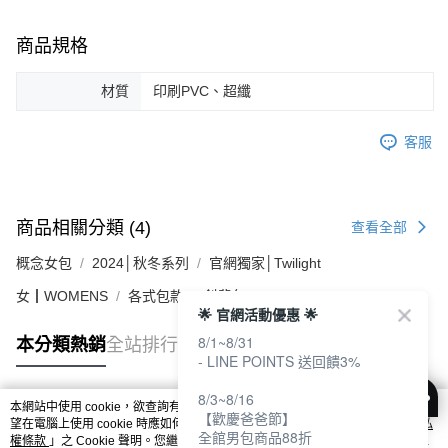
商品規格
材質
印刷PVC、超纖
客服
商品相關分類 (4)
查看全部
概念女包
2024│秋冬系列
官網獨家│Twilight
女┃WOMENS
各式包款
斜背包
🌟 官網活動優惠 🌟
8/1~8/31
本分類熱銷
全站排行
- LINE POINTS 送回饋3%
8/3~8/16
本網站中使用 cookie，欲查詢有關本網站使用 cookie 方式之詳情，及若您不希
【歡慶爸爸節】
熱門標籤
望在電腦上使用 cookie 時應如何變更電腦的 cookie 設定，請參閱本網站「
隱私
全館男包商品88折
權條款
」之 Cookie 聲明。您繼續使用本網站即表示您同意本公司得按本網站使