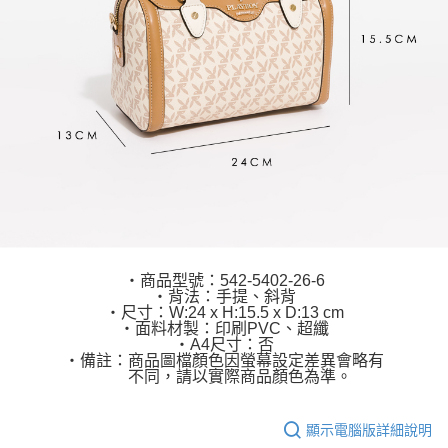
‧商品型號：542-5402-26-6
‧背法：手提、斜背
‧尺寸：W:24 x H:15.5 x D:13 cm
‧面料材製：印刷PVC、超纖
‧A4尺寸：否
‧備註：商品圖檔顏色因螢幕設定差異會略有
不同，請以實際商品顏色為準。
顯示電腦版詳細說明