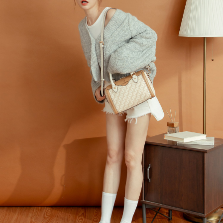
３．收到繳費通知簡訊後14天內，點擊此簡訊中的連結，可透過四大超商／
【注意事項】
ATM／網路銀行／等多元方式進行付款，方視為交易完成。
萊爾富取貨付款
1.本服務係由「台灣大哥大股份有限公司」（以下簡稱本公司）所提供，讓
※ 請注意：結帳手續完成當下不需立刻繳費，但若您需要取消訂單，請聯絡
用戶於交易時，得透過本服務購買商品或服務，並由商店將買賣／分期付款
每筆NT$120
購買商品的店家。未經商家同意取消之訂單仍視為有效，需透過AFTEE先享
買賣價金債權讓與本公司後，依約使用本公司帳單繳交帳款。
後付繳納相關費用。
2.基於同意付款使用「大哥付你分期」之契約關係目的，商店將以您的個人
付款後萊爾富取貨
※ 交易是否成功請以「AFTEE先享後付 」之結帳頁面顯示為準，若有關於
資料（包含姓名、電話或地址）提供予台灣大哥大進項蒐集、處理及利用，
是否繳費成功／繳費後需取消欲退款等相關疑問，請聯繫「AFTEE先享後付
每筆NT$122
由本公司與您本人進行分期帳單所需資料之確認、核對及更正。
客戶支援中心」
https://netprotections.freshdesk.com/support/home
3.完整用戶服務條款，請詳閱以下連結：
https://oppay.tw/userRule
7-11取貨付款
【注意事項】
１．透過由恩沛科技股份有限公司提供之「AFTEE先享後付」服務完成之交
每筆NT$60，滿NT$2,000(含以上)免運費
易，需依本服務之必要範圍內提供個人資料，並將交易相關給付款項請求債
權轉讓予恩沛科技股份有限公司。
付款後7-11取貨
２．關於個人資料處理事宜，請瀏覽以下網址：
每筆NT$60，滿NT$2,000(含以上)免運費
https://aftee.tw/terms/#terms3
３．未成年的使用者請事先徵得法定代理人或監護人之同意方可使用
宅配
「AFTEE先享後付」，若未經同意申辦者引起之損失，本公司不負相關責
任。
每筆NT$60，滿NT$2,000(含以上)免運費
４．使用「AFTEE先享後付」時，將依據個別帳號之用戶狀況，依本公司即
時審查核予不同之上限額度；若仍有額度不足之情形，本公司將視審查結果
宅配_離島
請求用戶進行身份認證。
每筆NT$100
５．嚴禁一人註冊多個帳號或使用他人資訊註冊。若發現惡意使用之情形，
恩沛科技股份有限公司將有權停止該用戶之使用額度並採取法律行動。