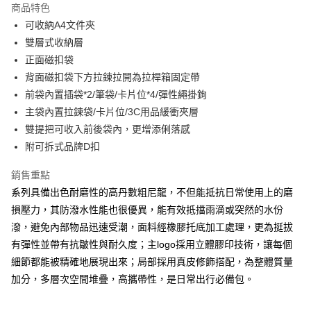
商品特色
Apple Pay
可收納A4文件夾
雙層式收納層
街口支付
正面磁扣袋
悠遊付
背面磁扣袋下方拉鍊拉開為拉桿箱固定帶
前袋內置插袋*2/筆袋/卡片位*4/彈性繩掛鉤
大哥付你分期
主袋內置拉鍊袋/卡片位/3C用品緩衝夾層
相關說明
雙提把可收入前後袋內，更增添俐落感
【大哥付你分期使用說明】
AFTEE先享後付
1.本服務由台灣大哥大提供，台灣大哥大用戶可立即使用無須另外申請。
附可拆式品牌D扣
2.付款方式選擇「大哥付你分期」，訂單成立後會自動跳轉到大哥付的交易
相關說明
流程，驗證手機門號後，選擇欲分期的期數、繳款截止日，確認付款後即完
銷售重點
【關於「AFTEE先享後付」】
成交易。
ATM付款
AFTEE先享後付是「在收到商品之後才付款」的支付方式。 讓您購物簡單
系列具備出色耐磨性的高丹數粗尼龍，不但能抵抗日常使用上的磨
3.實際核准額度、可分期數及費用金額請依後續交易確認頁面所載為準。
便利好安心！
4.訂單成立30分鐘內，如未前往確認交易或遇審核未通過，訂單將自動取
損壓力，其防潑水性能也很優異，能有效抵擋雨滴或突然的水份
１．簡單：不需註冊會員、不需綁卡、不需儲值。
運送方式
消。如遇「轉專審核」未通過狀況，表示未達大哥付你分期系統評分，恕無
２．便利：只要手機號碼，簡訊認證，即可結帳。
潑，避免內部物品迅速受潮，面料經橡膠托底加工處理，更為挺拔
法說明評估內容。
３．安心：先確認商品／服務後，再付款。
全家取貨付款
有彈性並帶有抗皺性與耐久度；主logo採用立體膠印技術，讓每個
【繳款方式說明】
1.分期款項不併入電信帳單，「大哥付你分期」於每月結算日後寄送繳費提
每筆NT$60，滿NT$1,500(含以上)免運費
細節都能被精確地展現出來；局部採用真皮修飾搭配，為整體質量
【「AFTEE先享後付」結帳流程】
醒簡訊。
１．於結帳方式選擇「AFTEE先享後付」後，將跳轉至「AFTEE先享後付」
加分，多層次空間堆疊，高攜帶性，是日常出行必備包。
2.透過簡訊連結打開帳單後，可選擇「超商條碼／台灣大直營門市／銀行轉
付款後全家取貨
結帳頁面，進行簡訊認證並確認金額後，即可完成結帳。
帳／街口支付／iPASS MONEY」等通路繳費。
２．訂單成立數日內，您將收到繳費通知簡訊。
每筆NT$60，滿NT$1,500(含以上)免運費