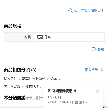
顯示電腦版詳細說明
商品規格
材質
尼龍,牛皮
客服
商品相關分類 (3)
查看全部
探索男包
2023│秋冬系列
Crucial
男┃MENS
各式包款
斜背包 / 郵差包
🌟 官網活動優惠 🌟
8/1~8/31
本分類熱銷
全站排行
- LINE POINTS 送回饋3%