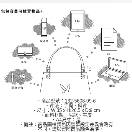
‧商品型號：132-5608-09-6
‧背法：手提、斜背
‧尺寸：W:35 x H:26.5 x D:9 cm
‧面料材製：尼龍、牛皮
‧A4尺寸：是
‧備註：商品圖檔顏色因螢幕設定差異會略有
不同，請以實際商品顏色為準。