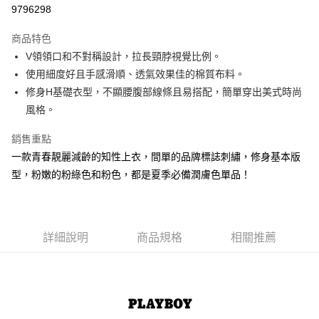
超商取貨付款
9796298
LINE Pay
商品特色
Apple Pay
V領領口和不對稱設計，拉長頸脖視覺比例。
使用細度好且手感滑順、透氣效果佳的棉質布料。
街口支付
修身H基礎衣型，不顯腰腹部線條且易搭配，簡單穿出美式時尚
悠遊付
風格。
大哥付你分期
銷售重點
相關說明
一款青春靚麗減齡的知性上衣，間單的品牌標誌刺繡，修身基本版
【大哥付你分期使用說明】
型，粉嫩的粉綠色和粉色，都是夏季必備潤膚色單品！
AFTEE先享後付
1.本服務由台灣大哥大提供，台灣大哥大用戶可立即使用無須另外申請。
2.付款方式選擇「大哥付你分期」，訂單成立後會自動跳轉到大哥付的交易
相關說明
流程，驗證手機門號後，選擇欲分期的期數、繳款截止日，確認付款後即完
【關於「AFTEE先享後付」】
成交易。
ATM付款
AFTEE先享後付是「在收到商品之後才付款」的支付方式。 讓您購物簡單
3.實際核准額度、可分期數及費用金額請依後續交易確認頁面所載為準。
便利好安心！
詳細說明
商品規格
相關推薦
4.訂單成立30分鐘內，如未前往確認交易或遇審核未通過，訂單將自動取
１．簡單：不需註冊會員、不需綁卡、不需儲值。
運送方式
消。如遇「轉專審核」未通過狀況，表示未達大哥付你分期系統評分，恕無
２．便利：只要手機號碼，簡訊認證，即可結帳。
法說明評估內容。
３．安心：先確認商品／服務後，再付款。
全家取貨付款
【繳款方式說明】
1.分期款項不併入電信帳單，「大哥付你分期」於每月結算日後寄送繳費提
每筆NT$60，滿NT$1,500(含以上)免運費
【「AFTEE先享後付」結帳流程】
醒簡訊。
１．於結帳方式選擇「AFTEE先享後付」後，將跳轉至「AFTEE先享後付」