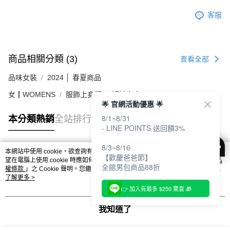
客服
商品相關分類 (3)
查看全部
品味女裝
2024 │ 春夏商品
女┃WOMENS
服飾上身類
短袖上衣
🌟 官網活動優惠 🌟
8/1~8/31
本分類熱銷
全站排行
- LINE POINTS 送回饋3%
8/3~8/16
本網站中使用 cookie，欲查詢有關本網站使用 cookie 方式之詳情，及若您不希
【歡慶爸爸節】
熱門標籤
望在電腦上使用 cookie 時應如何變更電腦的 cookie 設定，請參閱本網站「
隱私
全館男包商品88折
權條款
」之 Cookie 聲明。您繼續使用本網站即表示您同意本公司得按本網站使
用條款之 Cookie 聲明使用 cookie。
了解更多 >
👉 加入有最多 $250 驚喜 🎁
我知道了