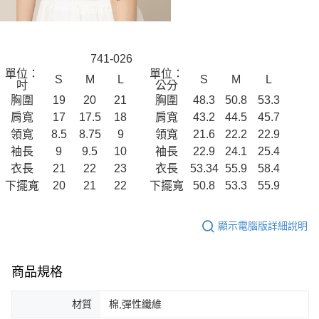
741-026
單位：
單位：
S
M
L
S
M
L
吋
公分
胸圍
19
20
21
胸圍
48.3
50.8
53.3
肩寬
17
17.5
18
肩寬
43.2
44.5
45.7
領寬
8.5
8.75
9
領寬
21.6
22.2
22.9
袖長
9
9.5
10
袖長
22.9
24.1
25.4
衣長
21
22
23
衣長
53.34
55.9
58.4
下擺寬
20
21
22
下擺寬
50.8
53.3
55.9
顯示電腦版詳細說明
商品規格
材質
棉,彈性纖維