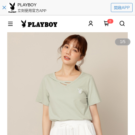
PLAYBOY
開啟APP
立刻使用官方APP
0
1
/
5