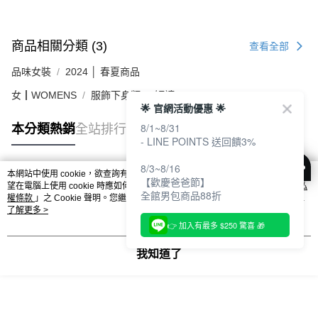
商品相關分類 (3)
查看全部
品味女裝
2024 │ 春夏商品
女┃WOMENS
服飾下身類
短褲
🌟 官網活動優惠 🌟
8/1~8/31
本分類熱銷
全站排行
- LINE POINTS 送回饋3%
8/3~8/16
本網站中使用 cookie，欲查詢有關本網站使用 cookie 方式之詳情，及若您不希
【歡慶爸爸節】
熱門標籤
望在電腦上使用 cookie 時應如何變更電腦的 cookie 設定，請參閱本網站「
隱私
全館男包商品88折
權條款
」之 Cookie 聲明。您繼續使用本網站即表示您同意本公司得按本網站使
用條款之 Cookie 聲明使用 cookie。
了解更多 >
👉 加入有最多 $250 驚喜 🎁
我知道了