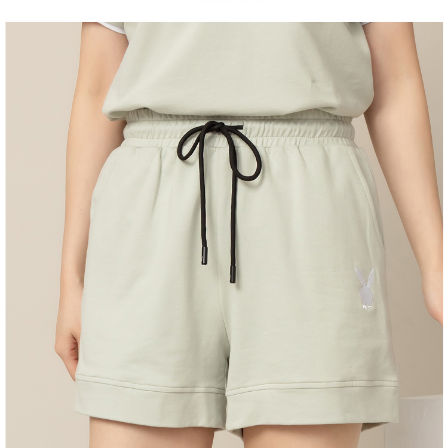
１．於結帳方式選擇「AFTEE先享後付」後，將跳轉至「AFTEE先享後付」
2.透過簡訊連結打開帳單後，可選擇「超商條碼／台灣大直營門市／銀行轉
付款後全家取貨
結帳頁面，進行簡訊認證並確認金額後，即可完成結帳。
帳／街口支付／iPASS MONEY」等通路繳費。
２．訂單成立數日內，您將收到繳費通知簡訊。
每筆NT$60，滿NT$1,500(含以上)免運費
３．收到繳費通知簡訊後14天內，點擊此簡訊中的連結，可透過四大超商／
【注意事項】
ATM／網路銀行／等多元方式進行付款，方視為交易完成。
萊爾富取貨付款
1.本服務係由「台灣大哥大股份有限公司」（以下簡稱本公司）所提供，讓
※ 請注意：結帳手續完成當下不需立刻繳費，但若您需要取消訂單，請聯絡
用戶於交易時，得透過本服務購買商品或服務，並由商店將買賣／分期付款
每筆NT$120
購買商品的店家。未經商家同意取消之訂單仍視為有效，需透過AFTEE先享
買賣價金債權讓與本公司後，依約使用本公司帳單繳交帳款。
後付繳納相關費用。
2.基於同意付款使用「大哥付你分期」之契約關係目的，商店將以您的個人
付款後萊爾富取貨
※ 交易是否成功請以「AFTEE先享後付 」之結帳頁面顯示為準，若有關於
資料（包含姓名、電話或地址）提供予台灣大哥大進項蒐集、處理及利用，
是否繳費成功／繳費後需取消欲退款等相關疑問，請聯繫「AFTEE先享後付
每筆NT$122
由本公司與您本人進行分期帳單所需資料之確認、核對及更正。
客戶支援中心」
https://netprotections.freshdesk.com/support/home
3.完整用戶服務條款，請詳閱以下連結：
https://oppay.tw/userRule
7-11取貨付款
【注意事項】
１．透過由恩沛科技股份有限公司提供之「AFTEE先享後付」服務完成之交
每筆NT$60，滿NT$2,000(含以上)免運費
易，需依本服務之必要範圍內提供個人資料，並將交易相關給付款項請求債
權轉讓予恩沛科技股份有限公司。
付款後7-11取貨
２．關於個人資料處理事宜，請瀏覽以下網址：
每筆NT$60，滿NT$2,000(含以上)免運費
https://aftee.tw/terms/#terms3
３．未成年的使用者請事先徵得法定代理人或監護人之同意方可使用
宅配
「AFTEE先享後付」，若未經同意申辦者引起之損失，本公司不負相關責
任。
每筆NT$60，滿NT$2,000(含以上)免運費
４．使用「AFTEE先享後付」時，將依據個別帳號之用戶狀況，依本公司即
時審查核予不同之上限額度；若仍有額度不足之情形，本公司將視審查結果
宅配_離島
請求用戶進行身份認證。
每筆NT$100
５．嚴禁一人註冊多個帳號或使用他人資訊註冊。若發現惡意使用之情形，