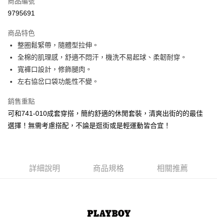
商品編號
超商取貨付款
9795691
LINE Pay
商品特色
Apple Pay
整圈鬆緊帶，隨體型拉伸。
全棉的肌理感，舒適不悶汗，機洗不易起球、柔韌耐穿。
街口支付
寬褲口設計，修飾腿肉。
悠遊付
左右協岔口袋功能性不變。
大哥付你分期
銷售重點
相關說明
可和741-010成套穿搭，簡約舒適的休閒套裝，清爽出街的的最佳
【大哥付你分期使用說明】
選擇！無需考慮搭配，不論是逛街或是輕運動皆合宜！
AFTEE先享後付
1.本服務由台灣大哥大提供，台灣大哥大用戶可立即使用無須另外申請。
2.付款方式選擇「大哥付你分期」，訂單成立後會自動跳轉到大哥付的交易
相關說明
流程，驗證手機門號後，選擇欲分期的期數、繳款截止日，確認付款後即完
【關於「AFTEE先享後付」】
成交易。
ATM付款
AFTEE先享後付是「在收到商品之後才付款」的支付方式。 讓您購物簡單
3.實際核准額度、可分期數及費用金額請依後續交易確認頁面所載為準。
便利好安心！
詳細說明
商品規格
相關推薦
4.訂單成立30分鐘內，如未前往確認交易或遇審核未通過，訂單將自動取
１．簡單：不需註冊會員、不需綁卡、不需儲值。
運送方式
消。如遇「轉專審核」未通過狀況，表示未達大哥付你分期系統評分，恕無
２．便利：只要手機號碼，簡訊認證，即可結帳。
法說明評估內容。
３．安心：先確認商品／服務後，再付款。
全家取貨付款
【繳款方式說明】
1.分期款項不併入電信帳單，「大哥付你分期」於每月結算日後寄送繳費提
每筆NT$60，滿NT$1,500(含以上)免運費
【「AFTEE先享後付」結帳流程】
醒簡訊。