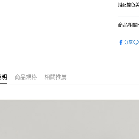
AFTEE先
搭配撞色
1.本服務
2.付款方
相關說明
流程，驗
【關於「A
ATM付款
完成交易
AFTEE
商品相關分
3.實際核
便利好安
4.訂單成
１．簡單
概念女包
消。如遇
２．便利
運送方式
分享
無法說明
３．安心
女┃WOM
【繳款方
全家取貨
1.分期款
【「AFT
女┃WOM
醒簡訊。
每筆NT$6
１．於結帳
2.透過簡
付」結帳
OUTLET
帳／街口支
付款後全
２．訂單
說明
商品規格
相關推薦
３．收到繳
每筆NT$6
【注意事
／ATM／
1.本服務
※ 請注意
萊爾富取
用戶於交
絡購買商品
款買賣價
先享後付
每筆NT$1
2.基於同
※ 交易是
資料（包
是否繳費成
付款後萊
用，由本
付客戶支
每筆NT$1
3.完整用
【注意事
7-11取貨
１．透過由