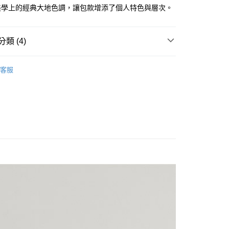
享後付
美學上的經典大地色調，讓包款增添了個人特色與層次。
由台灣大哥大提供，台灣大哥大用戶可立即使用無須另外申請。
式選擇「大哥付你分期」，訂單成立後會自動跳轉到大哥付的交易
證手機門號後，選擇欲分期的期數、繳款截止日，確認付款後即
FTEE先享後付」】
。
先享後付是「在收到商品之後才付款」的支付方式。 讓您購物簡單
類 (4)
准額度、可分期數及費用金額請依後續交易確認頁面所載為準。
心！
立30分鐘內，如未前往確認交易或遇審核未通過，訂單將自動取
：不需註冊會員、不需綁卡、不需儲值。
2024│春夏系列
Unique 系列
「轉專審核」未通過狀況，表示未達大哥付你分期系統評分，恕
：只要手機號碼，簡訊認證，即可結帳。
客服
評估內容。
：先確認商品／服務後，再付款。
ENS
各式包款
斜背包
式說明】
付款
項不併入電信帳單，「大哥付你分期」於每月結算日後寄送繳費提
EE先享後付」結帳流程】
ENS
各式包款
手提包
0，滿NT$1,500(含以上)免運費
方式選擇「AFTEE先享後付」後，將跳轉至「AFTEE先享後
訊連結打開帳單後，可選擇「超商條碼／台灣大直營門市／銀行轉
頁面，進行簡訊認證並確認金額後，即可完成結帳。
專區
女士包款
付／iPASS MONEY」等通路繳費。
家取貨
成立數日內，您將收到繳費通知簡訊。
費通知簡訊後14天內，點擊此簡訊中的連結，可透過四大超商
0，滿NT$1,500(含以上)免運費
項】
網路銀行／等多元方式進行付款，方視為交易完成。
係由「台灣大哥大股份有限公司」（以下簡稱本公司）所提供，讓
：結帳手續完成當下不需立刻繳費，但若您需要取消訂單，請聯
貨付款
易時，得透過本服務購買商品或服務，並由商店將買賣／分期付
的店家。未經商家同意取消之訂單仍視為有效，需透過AFTEE
金債權讓與本公司後，依約使用本公司帳單繳交帳款。
繳納相關費用。
20
意付款使用「大哥付你分期」之契約關係目的，商店將以您的個人
否成功請以「AFTEE先享後付 」之結帳頁面顯示為準，若有關於
含姓名、電話或地址）提供予台灣大哥大進項蒐集、處理及利
功／繳費後需取消欲退款等相關疑問，請聯繫「AFTEE先享後
爾富取貨
公司與您本人進行分期帳單所需資料之確認、核對及更正。
援中心」
https://netprotections.freshdesk.com/support/home
22
戶服務條款，請詳閱以下連結：
https://oppay.tw/userRule
項】
付款
恩沛科技股份有限公司提供之「AFTEE先享後付」服務完成之