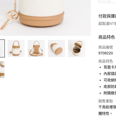
付款與運
超取滿NT$
付款方式
商品特色
信用卡一
商品編號
9708220
超商取貨
商品特色
LINE Pay
背面卡
內部插
Apple Pay
可收納
街口支付
底部防
附精緻
悠遊付
銷售重點
大哥付你
千鳥紋裡
相關說明
獨特性。
【大哥付