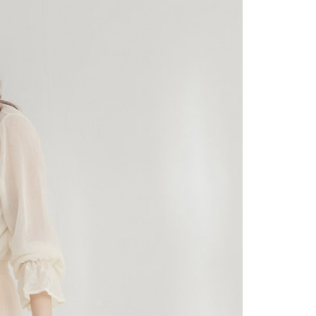
依本服務之必要範圍內提供個人資料，並將交易相關給付款項請
0，滿NT$2,000(含以上)免運費
讓予恩沛科技股份有限公司。
個人資料處理事宜，請瀏覽以下網址：
1取貨
ee.tw/terms/#terms3
0，滿NT$2,000(含以上)免運費
年的使用者請事先徵得法定代理人或監護人之同意方可使用
E先享後付」，若未經同意申辦者引起之損失，本公司不負相關責
AFTEE先享後付」時，將依據個別帳號之用戶狀況，依本公司
0，滿NT$2,000(含以上)免運費
核予不同之上限額度；若仍有額度不足之情形，本公司將視審查
用戶進行身份認證。
一人註冊多個帳號或使用他人資訊註冊。若發現惡意使用之情
00
科技股份有限公司將有權停止該用戶之使用額度並採取法律行