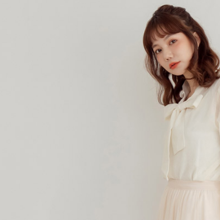
交易，需
每筆NT$6
求債權轉
２．關於
付款後7-1
https://aft
每筆NT$6
３．未成
「AFTE
宅配
任。
４．使用「
每筆NT$6
即時審查
結果請求
宅配_離島
５．嚴禁
每筆NT$1
形，恩沛
動。