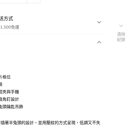
送方式
1,500免運
清除
紀錄
次付款
付款
片格位
袋
短夾與手機
磨角釘設計
兔頭鑰匙吊飾
分期
穿插著半兔頭的設計，並用壓紋的方式呈現，低調又不失
你分期使用說明】