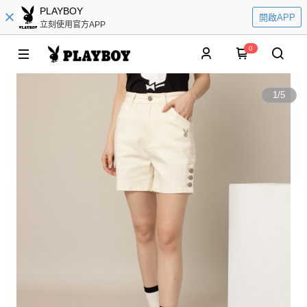
PLAYBOY
開啟APP
立刻使用官方APP
0
1
/
5