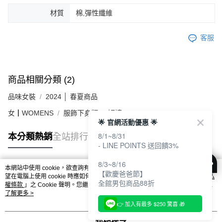
材質
棉,彈性纖維
客服
商品相關分類 (2)
品味女裝
2024 │ 春夏商品
女┃WOMENS
服飾下身類
短褲
🌟 官網活動優惠 🌟
8/1~8/31
本分類熱銷
全站排行
- LINE POINTS 送回饋3%
8/3~8/16
本網站中使用 cookie，欲查詢有關本網站使用 cookie 方式之詳情，及若您不希
【歡慶爸爸節】
熱門標籤
望在電腦上使用 cookie 時應如何變更電腦的 cookie 設定，請參閱本網站「
隱私
全館男包商品88折
權條款
」之 Cookie 聲明。您繼續使用本網站即表示您同意本公司得按本網站使
用條款之 Cookie 聲明使用 cookie。
了解更多 >
👉 加入有最多 $250 驚喜 🎁