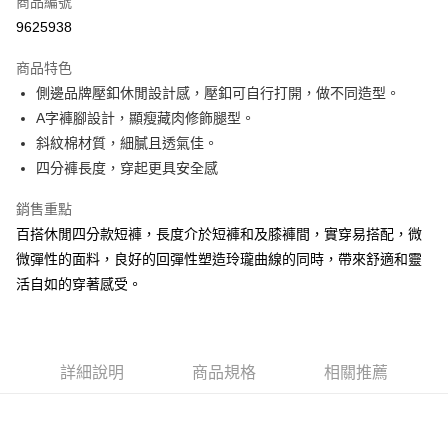
商品編號
超商取貨付款
9625938
LINE Pay
商品特色
Apple Pay
側邊品牌壓釦休閒設計感，壓釦可自行打開，做不同造型。
A字褲腳設計，顯瘦藏肉修飾腿型。
街口支付
斜紋棉材質，細膩且透氣佳。
悠遊付
四分褲長度，穿起更具安全感
大哥付你分期
銷售重點
相關說明
百搭休閒四分款短褲，長度介於短褲和及膝褲間，實穿易搭配，微
【大哥付你分期使用說明】
微彈性的面料，良好的回彈性塑造玲瓏曲線的同時，帶來舒適和靈
AFTEE先享後付
1.本服務由台灣大哥大提供，台灣大哥大用戶可立即使用無須另外申請。
2.付款方式選擇「大哥付你分期」，訂單成立後會自動跳轉到大哥付的交易
活自如的穿著感受。
相關說明
流程，驗證手機門號後，選擇欲分期的期數、繳款截止日，確認付款後即完
【關於「AFTEE先享後付」】
成交易。
ATM付款
AFTEE先享後付是「在收到商品之後才付款」的支付方式。 讓您購物簡單
3.實際核准額度、可分期數及費用金額請依後續交易確認頁面所載為準。
便利好安心！
4.訂單成立30分鐘內，如未前往確認交易或遇審核未通過，訂單將自動取
１．簡單：不需註冊會員、不需綁卡、不需儲值。
運送方式
詳細說明
商品規格
相關推薦
消。如遇「轉專審核」未通過狀況，表示未達大哥付你分期系統評分，恕無
２．便利：只要手機號碼，簡訊認證，即可結帳。
法說明評估內容。
３．安心：先確認商品／服務後，再付款。
全家取貨付款
【繳款方式說明】
1.分期款項不併入電信帳單，「大哥付你分期」於每月結算日後寄送繳費提
每筆NT$60，滿NT$1,500(含以上)免運費
【「AFTEE先享後付」結帳流程】
醒簡訊。