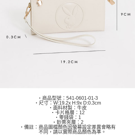
‧商品型號：541-0601-01-3
‧尺寸：W:19.2x H:9x D:0.3cm
‧面料材製：牛皮
‧卡片格層：12
‧零錢袋：1
‧鈔票夾層：2
‧備註：商品圖檔顏色因螢幕設定差異會略有
不同，請以實際商品顏色為準。