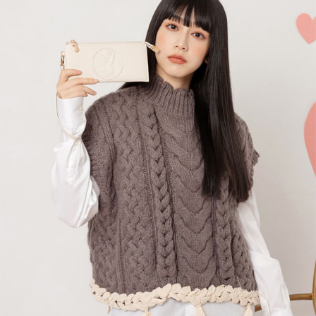
３．收到繳費通知簡訊後14天內，點擊此簡訊中的連結，可透過四大超商／
【注意事項】
ATM／網路銀行／等多元方式進行付款，方視為交易完成。
萊爾富取貨付款
1.本服務係由「台灣大哥大股份有限公司」（以下簡稱本公司）所提供，讓
※ 請注意：結帳手續完成當下不需立刻繳費，但若您需要取消訂單，請聯絡
用戶於交易時，得透過本服務購買商品或服務，並由商店將買賣／分期付款
每筆NT$120
購買商品的店家。未經商家同意取消之訂單仍視為有效，需透過AFTEE先享
買賣價金債權讓與本公司後，依約使用本公司帳單繳交帳款。
後付繳納相關費用。
2.基於同意付款使用「大哥付你分期」之契約關係目的，商店將以您的個人
付款後萊爾富取貨
※ 交易是否成功請以「AFTEE先享後付 」之結帳頁面顯示為準，若有關於
資料（包含姓名、電話或地址）提供予台灣大哥大進項蒐集、處理及利用，
是否繳費成功／繳費後需取消欲退款等相關疑問，請聯繫「AFTEE先享後付
每筆NT$122
由本公司與您本人進行分期帳單所需資料之確認、核對及更正。
客戶支援中心」
https://netprotections.freshdesk.com/support/home
3.完整用戶服務條款，請詳閱以下連結：
https://oppay.tw/userRule
7-11取貨付款
【注意事項】
１．透過由恩沛科技股份有限公司提供之「AFTEE先享後付」服務完成之交
每筆NT$60，滿NT$2,000(含以上)免運費
易，需依本服務之必要範圍內提供個人資料，並將交易相關給付款項請求債
權轉讓予恩沛科技股份有限公司。
付款後7-11取貨
２．關於個人資料處理事宜，請瀏覽以下網址：
每筆NT$60，滿NT$2,000(含以上)免運費
https://aftee.tw/terms/#terms3
３．未成年的使用者請事先徵得法定代理人或監護人之同意方可使用
宅配
「AFTEE先享後付」，若未經同意申辦者引起之損失，本公司不負相關責
任。
每筆NT$60，滿NT$2,000(含以上)免運費
４．使用「AFTEE先享後付」時，將依據個別帳號之用戶狀況，依本公司即
時審查核予不同之上限額度；若仍有額度不足之情形，本公司將視審查結果
宅配_離島
請求用戶進行身份認證。
每筆NT$100
５．嚴禁一人註冊多個帳號或使用他人資訊註冊。若發現惡意使用之情形，
恩沛科技股份有限公司將有權停止該用戶之使用額度並採取法律行動。