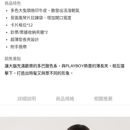
商品特色
Apple Pay
多色大兔頭烙印牛皮，散發出活潑朝氣
背面風琴片拉鍊袋，增加開口寬度
街口支付
卡片格位*12
悠遊付
鈔票/票據收納夾層*2
超薄型長夾設計
大哥付你分期
附手挽帶
相關說明
【大哥付你分期使用說明】
銷售重點
AFTEE先享後付
1.本服務由台灣大哥大提供，台灣大哥大用戶可立即使用無須另外申請。
2.付款方式選擇「大哥付你分期」，訂單成立後會自動跳轉到大哥付的交易
讓大腦充滿歡樂的多巴胺色系，與PLAYBOY熱賣的薄長夾，相互撞
相關說明
流程，驗證手機門號後，選擇欲分期的期數、繳款截止日，確認付款後即完
擊下，打造出時髦又與眾不同的形象。
【關於「AFTEE先享後付」】
成交易。
ATM付款
AFTEE先享後付是「在收到商品之後才付款」的支付方式。 讓您購物簡單
3.實際核准額度、可分期數及費用金額請依後續交易確認頁面所載為準。
便利好安心！
4.訂單成立30分鐘內，如未前往確認交易或遇審核未通過，訂單將自動取
１．簡單：不需註冊會員、不需綁卡、不需儲值。
運送方式
消。如遇「轉專審核」未通過狀況，表示未達大哥付你分期系統評分，恕無
２．便利：只要手機號碼，簡訊認證，即可結帳。
法說明評估內容。
詳細說明
商品規格
相關推薦
３．安心：先確認商品／服務後，再付款。
全家取貨付款
【繳款方式說明】
1.分期款項不併入電信帳單，「大哥付你分期」於每月結算日後寄送繳費提
每筆NT$60，滿NT$1,500(含以上)免運費
【「AFTEE先享後付」結帳流程】
醒簡訊。
１．於結帳方式選擇「AFTEE先享後付」後，將跳轉至「AFTEE先享後付」
2.透過簡訊連結打開帳單後，可選擇「超商條碼／台灣大直營門市／銀行轉
付款後全家取貨
結帳頁面，進行簡訊認證並確認金額後，即可完成結帳。
帳／街口支付／iPASS MONEY」等通路繳費。
２．訂單成立數日內，您將收到繳費通知簡訊。
每筆NT$60，滿NT$1,500(含以上)免運費