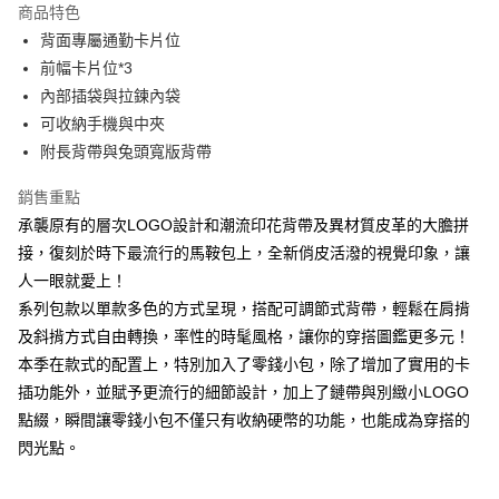
商品特色
Apple Pay
背面專屬通勤卡片位
前幅卡片位*3
街口支付
內部插袋與拉鍊內袋
悠遊付
可收納手機與中夾
附長背帶與兔頭寬版背帶
大哥付你分期
相關說明
銷售重點
【大哥付你分期使用說明】
承襲原有的層次LOGO設計和潮流印花背帶及異材質皮革的大膽拼
AFTEE先享後付
1.本服務由台灣大哥大提供，台灣大哥大用戶可立即使用無須另外申請。
2.付款方式選擇「大哥付你分期」，訂單成立後會自動跳轉到大哥付的交易
接，復刻於時下最流行的馬鞍包上，全新俏皮活潑的視覺印象，讓
相關說明
流程，驗證手機門號後，選擇欲分期的期數、繳款截止日，確認付款後即完
人一眼就愛上！
【關於「AFTEE先享後付」】
成交易。
ATM付款
AFTEE先享後付是「在收到商品之後才付款」的支付方式。 讓您購物簡單
系列包款以單款多色的方式呈現，搭配可調節式背帶，輕鬆在肩揹
3.實際核准額度、可分期數及費用金額請依後續交易確認頁面所載為準。
便利好安心！
4.訂單成立30分鐘內，如未前往確認交易或遇審核未通過，訂單將自動取
及斜揹方式自由轉換，率性的時髦風格，讓你的穿搭圖鑑更多元！
１．簡單：不需註冊會員、不需綁卡、不需儲值。
運送方式
消。如遇「轉專審核」未通過狀況，表示未達大哥付你分期系統評分，恕無
２．便利：只要手機號碼，簡訊認證，即可結帳。
本季在款式的配置上，特別加入了零錢小包，除了增加了實用的卡
法說明評估內容。
３．安心：先確認商品／服務後，再付款。
全家取貨付款
插功能外，並賦予更流行的細節設計，加上了鏈帶與別緻小LOGO
【繳款方式說明】
1.分期款項不併入電信帳單，「大哥付你分期」於每月結算日後寄送繳費提
每筆NT$60，滿NT$1,500(含以上)免運費
點綴，瞬間讓零錢小包不僅只有收納硬幣的功能，也能成為穿搭的
【「AFTEE先享後付」結帳流程】
醒簡訊。
１．於結帳方式選擇「AFTEE先享後付」後，將跳轉至「AFTEE先享後付」
閃光點。
2.透過簡訊連結打開帳單後，可選擇「超商條碼／台灣大直營門市／銀行轉
付款後全家取貨
結帳頁面，進行簡訊認證並確認金額後，即可完成結帳。
帳／街口支付／iPASS MONEY」等通路繳費。
２．訂單成立數日內，您將收到繳費通知簡訊。
每筆NT$60，滿NT$1,500(含以上)免運費