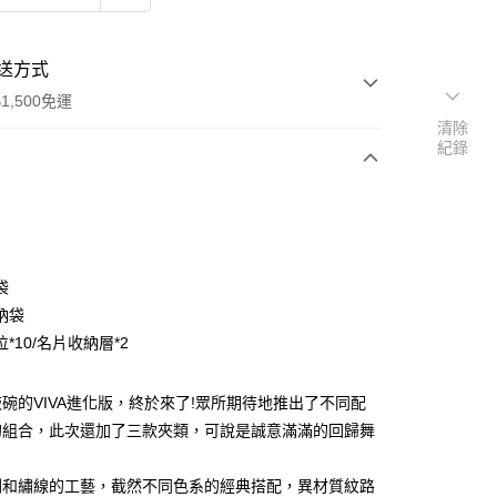
送方式
1,500免運
清除
紀錄
次付款
付款
袋
納袋
*10/名片收納層*2
碗的VIVA進化版，終於來了!眾所期待地推出了不同配
的組合，此次還加了三款夾類，可說是誠意滿滿的回歸舞
分期
刷和繡線的工藝，截然不同色系的經典搭配，異材質紋路
你分期使用說明】