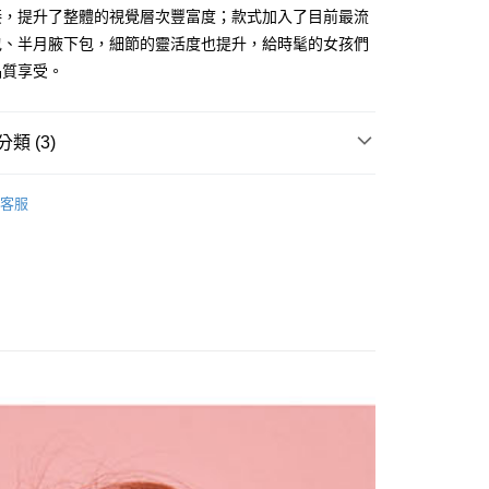
享後付
接，提升了整體的視覺層次豐富度；款式加入了目前最流
由台灣大哥大提供，台灣大哥大用戶可立即使用無須另外申請。
式選擇「大哥付你分期」，訂單成立後會自動跳轉到大哥付的交易
包、半月腋下包，細節的靈活度也提升，給時髦的女孩們
證手機門號後，選擇欲分期的期數、繳款截止日，確認付款後即
FTEE先享後付」】
品質享受。
。
先享後付是「在收到商品之後才付款」的支付方式。 讓您購物簡單
准額度、可分期數及費用金額請依後續交易確認頁面所載為準。
心！
立30分鐘內，如未前往確認交易或遇審核未通過，訂單將自動取
：不需註冊會員、不需綁卡、不需儲值。
「轉專審核」未通過狀況，表示未達大哥付你分期系統評分，恕
：只要手機號碼，簡訊認證，即可結帳。
類 (3)
評估內容。
：先確認商品／服務後，再付款。
式說明】
2023│春夏系列
Viva+
付款
項不併入電信帳單，「大哥付你分期」於每月結算日後寄送繳費提
EE先享後付」結帳流程】
客服
0，滿NT$1,500(含以上)免運費
方式選擇「AFTEE先享後付」後，將跳轉至「AFTEE先享後
ENS
各式包款
零錢包 / 配件小物
訊連結打開帳單後，可選擇「超商條碼／台灣大直營門市／銀行轉
頁面，進行簡訊認證並確認金額後，即可完成結帳。
付／iPASS MONEY」等通路繳費。
家取貨
專區
成立數日內，您將收到繳費通知簡訊。
女士皮夾／小件
費通知簡訊後14天內，點擊此簡訊中的連結，可透過四大超商
0，滿NT$1,500(含以上)免運費
項】
網路銀行／等多元方式進行付款，方視為交易完成。
係由「台灣大哥大股份有限公司」（以下簡稱本公司）所提供，讓
：結帳手續完成當下不需立刻繳費，但若您需要取消訂單，請聯
貨付款
易時，得透過本服務購買商品或服務，並由商店將買賣／分期付
的店家。未經商家同意取消之訂單仍視為有效，需透過AFTEE
金債權讓與本公司後，依約使用本公司帳單繳交帳款。
繳納相關費用。
20
意付款使用「大哥付你分期」之契約關係目的，商店將以您的個人
否成功請以「AFTEE先享後付 」之結帳頁面顯示為準，若有關於
含姓名、電話或地址）提供予台灣大哥大進項蒐集、處理及利
功／繳費後需取消欲退款等相關疑問，請聯繫「AFTEE先享後
爾富取貨
公司與您本人進行分期帳單所需資料之確認、核對及更正。
援中心」
https://netprotections.freshdesk.com/support/home
22
戶服務條款，請詳閱以下連結：
https://oppay.tw/userRule
項】
付款
恩沛科技股份有限公司提供之「AFTEE先享後付」服務完成之