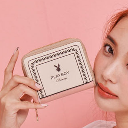
交易，需
每筆NT$6
求債權轉
２．關於
付款後7-1
https://aft
每筆NT$6
３．未成
「AFTE
宅配
任。
４．使用「
每筆NT$6
即時審查
結果請求
宅配_離島
５．嚴禁
每筆NT$1
形，恩沛
動。