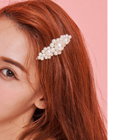
依本服務之必要範圍內提供個人資料，並將交易相關給付款項請
0，滿NT$2,000(含以上)免運費
讓予恩沛科技股份有限公司。
個人資料處理事宜，請瀏覽以下網址：
1取貨
ee.tw/terms/#terms3
0，滿NT$2,000(含以上)免運費
年的使用者請事先徵得法定代理人或監護人之同意方可使用
E先享後付」，若未經同意申辦者引起之損失，本公司不負相關責
AFTEE先享後付」時，將依據個別帳號之用戶狀況，依本公司
0，滿NT$2,000(含以上)免運費
核予不同之上限額度；若仍有額度不足之情形，本公司將視審查
用戶進行身份認證。
一人註冊多個帳號或使用他人資訊註冊。若發現惡意使用之情
00
科技股份有限公司將有權停止該用戶之使用額度並採取法律行