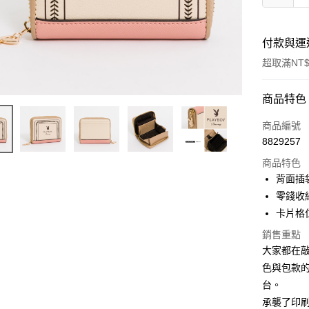
付款與運
超取滿NT$
付款方式
商品特色
信用卡一
商品編號
8829257
超商取貨
商品特色
LINE Pay
背面插
零錢收
Apple Pay
卡片格位
街口支付
銷售重點
大家都在敲
悠遊付
色與包款
大哥付你
台。
相關說明
承襲了印
【大哥付