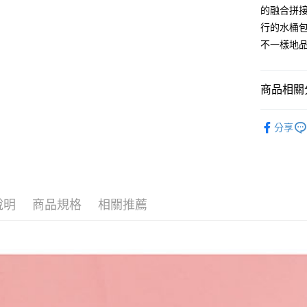
AFTEE先
的融合拼
1.本服務
2.付款方
相關說明
行的水桶
流程，驗
【關於「A
不一樣地
ATM付款
完成交易
AFTEE
3.實際核
便利好安
4.訂單成
１．簡單
消。如遇
２．便利
商品相關分
運送方式
無法說明
３．安心
【繳款方
概念女包
全家取貨
1.分期款
【「AFT
分享
醒簡訊。
每筆NT$6
１．於結帳
女┃WOM
2.透過簡
付」結帳
帳／街口支
付款後全
OUTLET
２．訂單
３．收到繳
每筆NT$6
【注意事
／ATM／
1.本服務
※ 請注意
說明
商品規格
相關推薦
萊爾富取
用戶於交
絡購買商品
款買賣價
先享後付
每筆NT$1
2.基於同
※ 交易是
資料（包
是否繳費成
付款後萊
用，由本
付客戶支
每筆NT$1
3.完整用
【注意事
7-11取貨
１．透過由