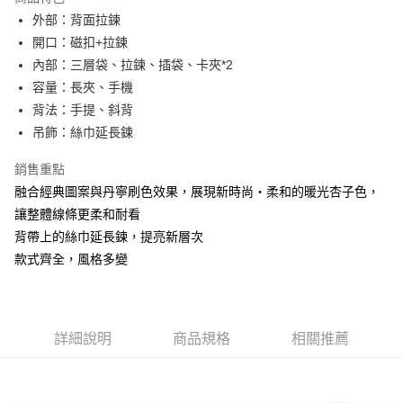
Apple Pay
外部：背面拉鍊
開口：磁扣+拉鍊
街口支付
內部：三層袋、拉鍊、插袋、卡夾*2
悠遊付
容量：長夾、手機
背法：手提、斜背
大哥付你分期
吊飾：絲巾延長鍊
相關說明
【大哥付你分期使用說明】
銷售重點
AFTEE先享後付
1.本服務由台灣大哥大提供，台灣大哥大用戶可立即使用無須另外申請。
2.付款方式選擇「大哥付你分期」，訂單成立後會自動跳轉到大哥付的交易
融合經典圖案與丹寧刷色效果，展現新時尚‧柔和的暖光杏子色，
相關說明
流程，驗證手機門號後，選擇欲分期的期數、繳款截止日，確認付款後即完
讓整體線條更柔和耐看
【關於「AFTEE先享後付」】
成交易。
ATM付款
AFTEE先享後付是「在收到商品之後才付款」的支付方式。 讓您購物簡單
背帶上的絲巾延長鍊，提亮新層次
3.實際核准額度、可分期數及費用金額請依後續交易確認頁面所載為準。
便利好安心！
4.訂單成立30分鐘內，如未前往確認交易或遇審核未通過，訂單將自動取
款式齊全，風格多變
１．簡單：不需註冊會員、不需綁卡、不需儲值。
運送方式
消。如遇「轉專審核」未通過狀況，表示未達大哥付你分期系統評分，恕無
２．便利：只要手機號碼，簡訊認證，即可結帳。
法說明評估內容。
３．安心：先確認商品／服務後，再付款。
全家取貨付款
【繳款方式說明】
1.分期款項不併入電信帳單，「大哥付你分期」於每月結算日後寄送繳費提
每筆NT$60，滿NT$1,500(含以上)免運費
【「AFTEE先享後付」結帳流程】
醒簡訊。
詳細說明
商品規格
相關推薦
１．於結帳方式選擇「AFTEE先享後付」後，將跳轉至「AFTEE先享後付」
2.透過簡訊連結打開帳單後，可選擇「超商條碼／台灣大直營門市／銀行轉
付款後全家取貨
結帳頁面，進行簡訊認證並確認金額後，即可完成結帳。
帳／街口支付／iPASS MONEY」等通路繳費。
２．訂單成立數日內，您將收到繳費通知簡訊。
每筆NT$60，滿NT$1,500(含以上)免運費
３．收到繳費通知簡訊後14天內，點擊此簡訊中的連結，可透過四大超商／
【注意事項】