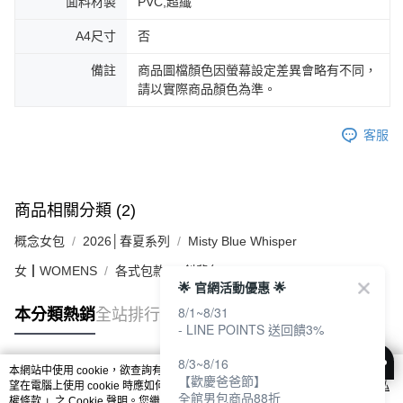
面料材製
PVC,超纖
A4尺寸
否
備註
商品圖檔顏色因螢幕設定差異會略有不同，
請以實際商品顏色為準。
客服
商品相關分類 (2)
概念女包
2026│春夏系列
Misty Blue Whisper
女┃WOMENS
各式包款
斜背包
🌟 官網活動優惠 🌟
8/1~8/31
本分類熱銷
全站排行
- LINE POINTS 送回饋3%
8/3~8/16
本網站中使用 cookie，欲查詢有關本網站使用 cookie 方式之詳情，及若您不希
【歡慶爸爸節】
熱門標籤
望在電腦上使用 cookie 時應如何變更電腦的 cookie 設定，請參閱本網站「
隱私
全館男包商品88折
權條款
」之 Cookie 聲明。您繼續使用本網站即表示您同意本公司得按本網站使