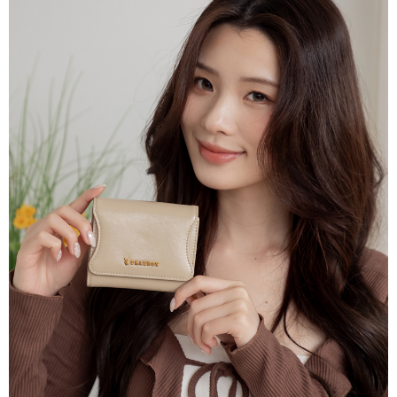
ATM／網路銀行／等多元方式進行付款，方視為交易完成。
萊爾富取貨付款
1.本服務係由「台灣大哥大股份有限公司」（以下簡稱本公司）所提供，讓
※ 請注意：結帳手續完成當下不需立刻繳費，但若您需要取消訂單，請聯絡
用戶於交易時，得透過本服務購買商品或服務，並由商店將買賣／分期付款
每筆NT$120
購買商品的店家。未經商家同意取消之訂單仍視為有效，需透過AFTEE先享
買賣價金債權讓與本公司後，依約使用本公司帳單繳交帳款。
後付繳納相關費用。
2.基於同意付款使用「大哥付你分期」之契約關係目的，商店將以您的個人
付款後萊爾富取貨
※ 交易是否成功請以「AFTEE先享後付 」之結帳頁面顯示為準，若有關於
資料（包含姓名、電話或地址）提供予台灣大哥大進項蒐集、處理及利用，
是否繳費成功／繳費後需取消欲退款等相關疑問，請聯繫「AFTEE先享後付
每筆NT$122
由本公司與您本人進行分期帳單所需資料之確認、核對及更正。
客戶支援中心」
https://netprotections.freshdesk.com/support/home
3.完整用戶服務條款，請詳閱以下連結：
https://oppay.tw/userRule
7-11取貨付款
【注意事項】
１．透過由恩沛科技股份有限公司提供之「AFTEE先享後付」服務完成之交
每筆NT$60，滿NT$2,000(含以上)免運費
易，需依本服務之必要範圍內提供個人資料，並將交易相關給付款項請求債
權轉讓予恩沛科技股份有限公司。
付款後7-11取貨
２．關於個人資料處理事宜，請瀏覽以下網址：
每筆NT$60，滿NT$2,000(含以上)免運費
https://aftee.tw/terms/#terms3
３．未成年的使用者請事先徵得法定代理人或監護人之同意方可使用
宅配
「AFTEE先享後付」，若未經同意申辦者引起之損失，本公司不負相關責
任。
每筆NT$60，滿NT$2,000(含以上)免運費
４．使用「AFTEE先享後付」時，將依據個別帳號之用戶狀況，依本公司即
時審查核予不同之上限額度；若仍有額度不足之情形，本公司將視審查結果
宅配_離島
請求用戶進行身份認證。
每筆NT$100
５．嚴禁一人註冊多個帳號或使用他人資訊註冊。若發現惡意使用之情形，
恩沛科技股份有限公司將有權停止該用戶之使用額度並採取法律行動。