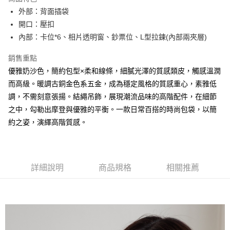
Apple Pay
外部：背面插袋
開口：壓扣
街口支付
內部：卡位*6、相片透明窗、鈔票位、L型拉鍊(內部兩夾層)
悠遊付
銷售重點
大哥付你分期
優雅奶沙色，簡約包型×柔和線條，細膩光澤的質感類皮，觸感溫潤
相關說明
而高級。暖調古銅金色系五金，成為穩定風格的質感重心，素雅低
【大哥付你分期使用說明】
調，不需刻意張揚。結繩吊飾，展現潮流品味的高階配件，在細節
AFTEE先享後付
1.本服務由台灣大哥大提供，台灣大哥大用戶可立即使用無須另外申請。
2.付款方式選擇「大哥付你分期」，訂單成立後會自動跳轉到大哥付的交易
之中，勾勒出摩登與優雅的平衡。一款日常百搭的時尚包袋，以簡
相關說明
流程，驗證手機門號後，選擇欲分期的期數、繳款截止日，確認付款後即完
約之姿，演繹高階質感。
【關於「AFTEE先享後付」】
成交易。
ATM付款
AFTEE先享後付是「在收到商品之後才付款」的支付方式。 讓您購物簡單
3.實際核准額度、可分期數及費用金額請依後續交易確認頁面所載為準。
便利好安心！
4.訂單成立30分鐘內，如未前往確認交易或遇審核未通過，訂單將自動取
１．簡單：不需註冊會員、不需綁卡、不需儲值。
運送方式
消。如遇「轉專審核」未通過狀況，表示未達大哥付你分期系統評分，恕無
２．便利：只要手機號碼，簡訊認證，即可結帳。
法說明評估內容。
詳細說明
商品規格
相關推薦
３．安心：先確認商品／服務後，再付款。
全家取貨付款
【繳款方式說明】
1.分期款項不併入電信帳單，「大哥付你分期」於每月結算日後寄送繳費提
每筆NT$60，滿NT$1,500(含以上)免運費
【「AFTEE先享後付」結帳流程】
醒簡訊。
１．於結帳方式選擇「AFTEE先享後付」後，將跳轉至「AFTEE先享後付」
2.透過簡訊連結打開帳單後，可選擇「超商條碼／台灣大直營門市／銀行轉
付款後全家取貨
結帳頁面，進行簡訊認證並確認金額後，即可完成結帳。
帳／街口支付／iPASS MONEY」等通路繳費。
２．訂單成立數日內，您將收到繳費通知簡訊。
每筆NT$60，滿NT$1,500(含以上)免運費
３．收到繳費通知簡訊後14天內，點擊此簡訊中的連結，可透過四大超商／
【注意事項】