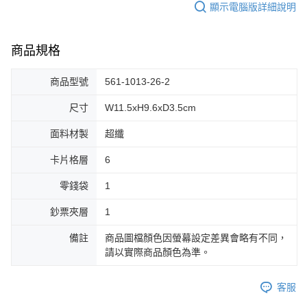
顯示電腦版詳細說明
商品規格
商品型號
561-1013-26-2
尺寸
W11.5xH9.6xD3.5cm
面料材製
超纖
卡片格層
6
零錢袋
1
鈔票夾層
1
備註
商品圖檔顏色因螢幕設定差異會略有不同，
請以實際商品顏色為準。
客服