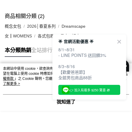
商品相關分類 (2)
概念女包
2026│春夏系列
Dreamscape
女┃WOMENS
各式包款
長夾 / 短夾
🌟 官網活動優惠 🌟
8/1~8/31
本分類熱銷
全站排行
- LINE POINTS 送回饋3%
8/3~8/16
本網站中使用 cookie，欲查詢有關本網站使用 cookie 方式之詳情，及若您不希
【歡慶爸爸節】
熱門標籤
望在電腦上使用 cookie 時應如何變更電腦的 cookie 設定，請參閱本網站「
隱私
全館男包商品88折
權條款
」之 Cookie 聲明。您繼續使用本網站即表示您同意本公司得按本網站使
用條款之 Cookie 聲明使用 cookie。
了解更多 >
👉 加入有最多 $250 驚喜 🎁
我知道了