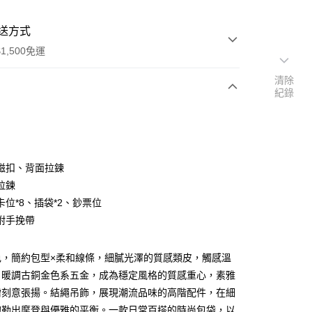
送方式
1,500免運
清除
紀錄
次付款
付款
磁扣、背面拉鍊
拉鍊
卡位*8、插袋*2、鈔票位
附手挽帶
色，簡約包型×柔和線條，細膩光澤的質感類皮，觸感溫
分期
。暖調古銅金色系五金，成為穩定風格的質感重心，素雅
需刻意張揚。結繩吊飾，展現潮流品味的高階配件，在細
你分期使用說明】
享後付
勾勒出摩登與優雅的平衡。一款日常百搭的時尚包袋，以
由台灣大哥大提供，台灣大哥大用戶可立即使用無須另外申請。