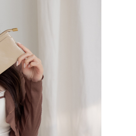
讓予恩沛科技股份有限公司。
個人資料處理事宜，請瀏覽以下網址：
1取貨
ee.tw/terms/#terms3
0，滿NT$2,000(含以上)免運費
年的使用者請事先徵得法定代理人或監護人之同意方可使用
E先享後付」，若未經同意申辦者引起之損失，本公司不負相關責
AFTEE先享後付」時，將依據個別帳號之用戶狀況，依本公司
0，滿NT$2,000(含以上)免運費
核予不同之上限額度；若仍有額度不足之情形，本公司將視審查
用戶進行身份認證。
一人註冊多個帳號或使用他人資訊註冊。若發現惡意使用之情
00
科技股份有限公司將有權停止該用戶之使用額度並採取法律行