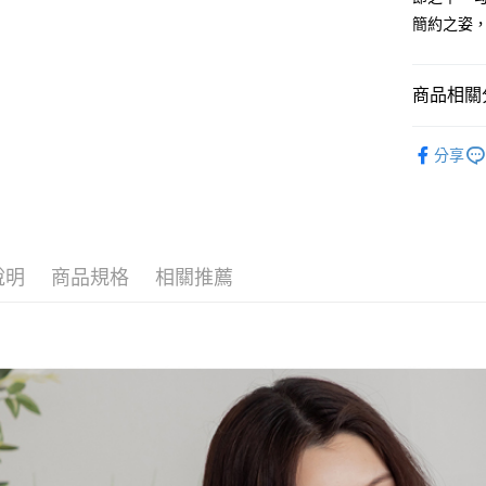
2.付款方
相關說明
簡約之姿
流程，驗
【關於「A
ATM付款
完成交易
AFTEE
3.實際核
便利好安
商品相關分
4.訂單成
１．簡單
消。如遇
２．便利
運送方式
無法說明
概念女包
３．安心
【繳款方
分享
全家取貨
女┃WOM
1.分期款
【「AFT
醒簡訊。
每筆NT$6
１．於結帳
2.透過簡
付」結帳
帳／街口支
付款後全
２．訂單
３．收到繳
每筆NT$6
【注意事
／ATM／
說明
商品規格
相關推薦
1.本服務
※ 請注意
萊爾富取
用戶於交
絡購買商品
款買賣價
先享後付
每筆NT$1
2.基於同
※ 交易是
資料（包
是否繳費成
付款後萊
用，由本
付客戶支
每筆NT$1
3.完整用
【注意事
7-11取貨
１．透過由
交易，需
每筆NT$6