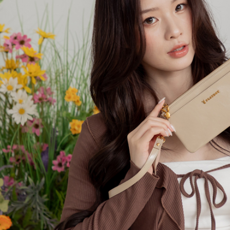
求債權轉
２．關於
付款後7-1
https://aft
每筆NT$6
３．未成
「AFTE
宅配
任。
４．使用「
每筆NT$6
即時審查
結果請求
宅配_離島
５．嚴禁
每筆NT$1
形，恩沛
動。