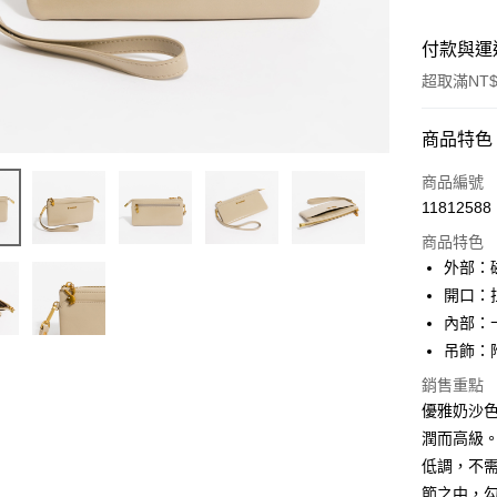
付款與運
超取滿NT$
付款方式
商品特色
信用卡一
商品編號
11812588
超商取貨
商品特色
LINE Pay
外部：
開口：
Apple Pay
內部：
街口支付
吊飾：
悠遊付
銷售重點
優雅奶沙
大哥付你
潤而高級
相關說明
低調，不
【大哥付
AFTEE先
節之中，
1.本服務