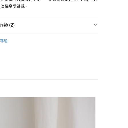
式選擇「大哥付你分期」，訂單成立後會自動跳轉到大哥付的交易
，演繹高階質感。
證手機門號後，選擇欲分期的期數、繳款截止日，確認付款後即
FTEE先享後付」】
。
先享後付是「在收到商品之後才付款」的支付方式。 讓您購物簡單
准額度、可分期數及費用金額請依後續交易確認頁面所載為準。
心！
類 (2)
立30分鐘內，如未前往確認交易或遇審核未通過，訂單將自動取
：不需註冊會員、不需綁卡、不需儲值。
「轉專審核」未通過狀況，表示未達大哥付你分期系統評分，恕
：只要手機號碼，簡訊認證，即可結帳。
評估內容。
2026│春夏系列
Dreamscape
：先確認商品／服務後，再付款。
式說明】
客服
付款
ENS
項不併入電信帳單，「大哥付你分期」於每月結算日後寄送繳費提
各式包款
長夾 / 短夾
EE先享後付」結帳流程】
0，滿NT$1,500(含以上)免運費
方式選擇「AFTEE先享後付」後，將跳轉至「AFTEE先享後
訊連結打開帳單後，可選擇「超商條碼／台灣大直營門市／銀行轉
頁面，進行簡訊認證並確認金額後，即可完成結帳。
付／iPASS MONEY」等通路繳費。
家取貨
成立數日內，您將收到繳費通知簡訊。
費通知簡訊後14天內，點擊此簡訊中的連結，可透過四大超商
0，滿NT$1,500(含以上)免運費
項】
網路銀行／等多元方式進行付款，方視為交易完成。
係由「台灣大哥大股份有限公司」（以下簡稱本公司）所提供，讓
：結帳手續完成當下不需立刻繳費，但若您需要取消訂單，請聯
貨付款
易時，得透過本服務購買商品或服務，並由商店將買賣／分期付
的店家。未經商家同意取消之訂單仍視為有效，需透過AFTEE
金債權讓與本公司後，依約使用本公司帳單繳交帳款。
繳納相關費用。
20
意付款使用「大哥付你分期」之契約關係目的，商店將以您的個人
否成功請以「AFTEE先享後付 」之結帳頁面顯示為準，若有關於
含姓名、電話或地址）提供予台灣大哥大進項蒐集、處理及利
功／繳費後需取消欲退款等相關疑問，請聯繫「AFTEE先享後
爾富取貨
公司與您本人進行分期帳單所需資料之確認、核對及更正。
援中心」
https://netprotections.freshdesk.com/support/home
22
戶服務條款，請詳閱以下連結：
https://oppay.tw/userRule
項】
付款
恩沛科技股份有限公司提供之「AFTEE先享後付」服務完成之
依本服務之必要範圍內提供個人資料，並將交易相關給付款項請
0，滿NT$2,000(含以上)免運費