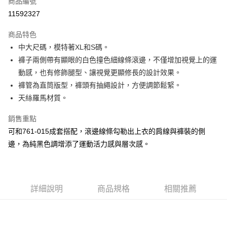
商品編號
超商取貨付款
11592327
LINE Pay
商品特色
Apple Pay
中大尺碼，模特著XL和S碼。
褲子兩側帶有顯眼的白色撞色細線條滾邊，不僅增加視覺上的運
街口支付
動感，也有修飾腿型、讓視覺更顯修長的設計效果。
悠遊付
褲管為直筒版型，褲頭有抽繩設計，方便調節鬆緊。
天絲羅馬材質。
大哥付你分期
相關說明
銷售重點
【大哥付你分期使用說明】
可和761-015成套搭配，滾邊線條勾勒出上衣的肩線與褲裝的側
AFTEE先享後付
1.本服務由台灣大哥大提供，台灣大哥大用戶可立即使用無須另外申請。
2.付款方式選擇「大哥付你分期」，訂單成立後會自動跳轉到大哥付的交易
邊，為純黑色調增添了運動活力感與層次感。
相關說明
流程，驗證手機門號後，選擇欲分期的期數、繳款截止日，確認付款後即完
【關於「AFTEE先享後付」】
成交易。
ATM付款
AFTEE先享後付是「在收到商品之後才付款」的支付方式。 讓您購物簡單
3.實際核准額度、可分期數及費用金額請依後續交易確認頁面所載為準。
便利好安心！
4.訂單成立30分鐘內，如未前往確認交易或遇審核未通過，訂單將自動取
１．簡單：不需註冊會員、不需綁卡、不需儲值。
運送方式
詳細說明
商品規格
相關推薦
消。如遇「轉專審核」未通過狀況，表示未達大哥付你分期系統評分，恕無
２．便利：只要手機號碼，簡訊認證，即可結帳。
法說明評估內容。
３．安心：先確認商品／服務後，再付款。
全家取貨付款
【繳款方式說明】
1.分期款項不併入電信帳單，「大哥付你分期」於每月結算日後寄送繳費提
每筆NT$60，滿NT$1,500(含以上)免運費
【「AFTEE先享後付」結帳流程】
醒簡訊。