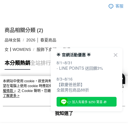
客服
商品相關分類 (2)
品味女裝
2026 │ 春夏商品
女┃WOMENS
服飾下身類
長褲
🌟 官網活動優惠 🌟
8/1~8/31
本分類熱銷
全站排行
- LINE POINTS 送回饋3%
8/3~8/16
本網站中使用 cookie，欲查詢有關本網站使用 cookie 方式之詳情，及若您不希
【歡慶爸爸節】
熱門標籤
望在電腦上使用 cookie 時應如何變更電腦的 cookie 設定，請參閱本網站「
隱私
全館男包商品88折
權條款
」之 Cookie 聲明。您繼續使用本網站即表示您同意本公司得按本網站使
用條款之 Cookie 聲明使用 cookie。
了解更多 >
👉 加入有最多 $250 驚喜 🎁
我知道了