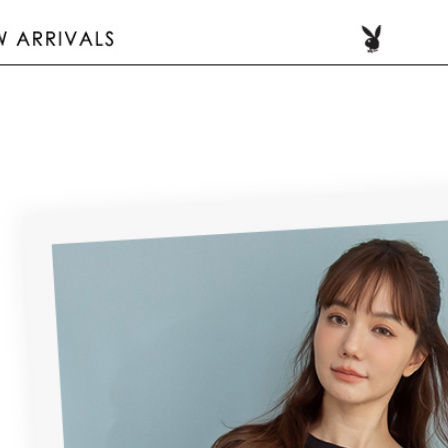
付客戶支
每筆NT$1
3.完整用
【注意事
7-11取貨
１．透過由
交易，需
每筆NT$6
求債權轉
２．關於
付款後7-1
https://aft
每筆NT$6
３．未成
「AFTE
宅配
任。
４．使用「
每筆NT$6
即時審查
結果請求
宅配_離島
５．嚴禁
每筆NT$1
形，恩沛
動。