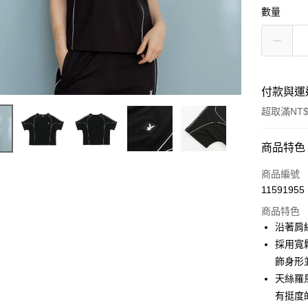
數量
付款與運
超取滿NT$
付款方式
商品特色
信用卡一
商品編號
11591955
超商取貨
商品特色
LINE Pay
沿著肩
採用寬鬆
Apple Pay
飾身形
街口支付
天絲羅
有挺度
悠遊付