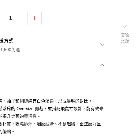
清除
送方式
紀錄
1,500免運
次付款
付款
線、袖子和側縫線有白色滾邊，形成鮮明的對比。
落肩的 Oversize 剪裁，並搭配飛鼠袖設計，能有效修
並提升穿著的靈活性。
馬材質，吸濕排汗、觸感絲滑、不易起皺、垂墜感好且
的優點。