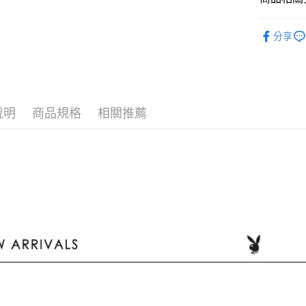
大哥付你
品味女裝
相關說明
分享
【大哥付
女┃WOM
AFTEE先
1.本服務
2.付款方
相關說明
流程，驗
【關於「A
ATM付款
完成交易
AFTEE
3.實際核
便利好安
說明
商品規格
相關推薦
4.訂單成
１．簡單
消。如遇
２．便利
運送方式
無法說明
３．安心
【繳款方
全家取貨
1.分期款
【「AFT
醒簡訊。
每筆NT$6
１．於結帳
2.透過簡
付」結帳
帳／街口支
付款後全
２．訂單
３．收到繳
每筆NT$6
【注意事
／ATM／
1.本服務
※ 請注意
萊爾富取
用戶於交
絡購買商品
款買賣價
先享後付
每筆NT$1
2.基於同
※ 交易是
資料（包
是否繳費成
付款後萊
用，由本