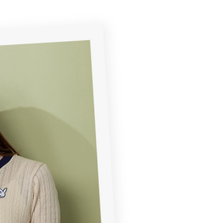
援中心」
https://netprotections.freshdesk.com/support/home
22
戶服務條款，請詳閱以下連結：
https://oppay.tw/userRule
項】
付款
恩沛科技股份有限公司提供之「AFTEE先享後付」服務完成之
依本服務之必要範圍內提供個人資料，並將交易相關給付款項請
0，滿NT$2,000(含以上)免運費
讓予恩沛科技股份有限公司。
個人資料處理事宜，請瀏覽以下網址：
1取貨
ee.tw/terms/#terms3
0，滿NT$2,000(含以上)免運費
年的使用者請事先徵得法定代理人或監護人之同意方可使用
E先享後付」，若未經同意申辦者引起之損失，本公司不負相關責
AFTEE先享後付」時，將依據個別帳號之用戶狀況，依本公司
0，滿NT$2,000(含以上)免運費
核予不同之上限額度；若仍有額度不足之情形，本公司將視審查
用戶進行身份認證。
一人註冊多個帳號或使用他人資訊註冊。若發現惡意使用之情
00
科技股份有限公司將有權停止該用戶之使用額度並採取法律行