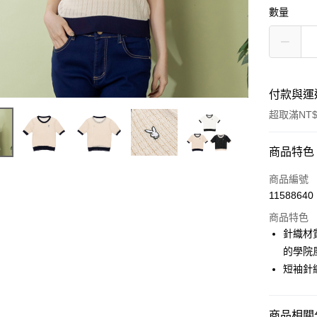
數量
付款與運
超取滿NT$
付款方式
商品特色
信用卡一
商品編號
11588640
超商取貨
商品特色
LINE Pay
針織材
的學院
Apple Pay
短袖針
街口支付
悠遊付
商品相關分