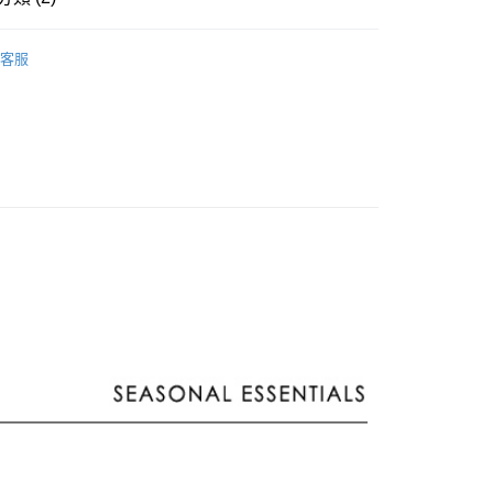
分期
2026 │ 春夏商品
客服
你分期使用說明】
ENS
服飾上身類
短袖上衣
享後付
由台灣大哥大提供，台灣大哥大用戶可立即使用無須另外申請。
式選擇「大哥付你分期」，訂單成立後會自動跳轉到大哥付的交易
證手機門號後，選擇欲分期的期數、繳款截止日，確認付款後即
FTEE先享後付」】
。
先享後付是「在收到商品之後才付款」的支付方式。 讓您購物簡單
准額度、可分期數及費用金額請依後續交易確認頁面所載為準。
心！
立30分鐘內，如未前往確認交易或遇審核未通過，訂單將自動取
：不需註冊會員、不需綁卡、不需儲值。
「轉專審核」未通過狀況，表示未達大哥付你分期系統評分，恕
：只要手機號碼，簡訊認證，即可結帳。
評估內容。
：先確認商品／服務後，再付款。
式說明】
付款
項不併入電信帳單，「大哥付你分期」於每月結算日後寄送繳費提
EE先享後付」結帳流程】
0，滿NT$1,500(含以上)免運費
方式選擇「AFTEE先享後付」後，將跳轉至「AFTEE先享後
訊連結打開帳單後，可選擇「超商條碼／台灣大直營門市／銀行轉
頁面，進行簡訊認證並確認金額後，即可完成結帳。
付／iPASS MONEY」等通路繳費。
家取貨
成立數日內，您將收到繳費通知簡訊。
費通知簡訊後14天內，點擊此簡訊中的連結，可透過四大超商
0，滿NT$1,500(含以上)免運費
項】
網路銀行／等多元方式進行付款，方視為交易完成。
係由「台灣大哥大股份有限公司」（以下簡稱本公司）所提供，讓
：結帳手續完成當下不需立刻繳費，但若您需要取消訂單，請聯
貨付款
易時，得透過本服務購買商品或服務，並由商店將買賣／分期付
的店家。未經商家同意取消之訂單仍視為有效，需透過AFTEE
金債權讓與本公司後，依約使用本公司帳單繳交帳款。
繳納相關費用。
20
意付款使用「大哥付你分期」之契約關係目的，商店將以您的個人
否成功請以「AFTEE先享後付 」之結帳頁面顯示為準，若有關於
含姓名、電話或地址）提供予台灣大哥大進項蒐集、處理及利
功／繳費後需取消欲退款等相關疑問，請聯繫「AFTEE先享後
爾富取貨
公司與您本人進行分期帳單所需資料之確認、核對及更正。