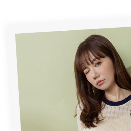
付客戶支
每筆NT$1
3.完整用
【注意事
7-11取貨
１．透過由
交易，需
每筆NT$6
求債權轉
２．關於
付款後7-1
https://aft
每筆NT$6
３．未成
「AFTE
宅配
任。
４．使用「
每筆NT$6
即時審查
結果請求
宅配_離島
５．嚴禁
每筆NT$1
形，恩沛
動。