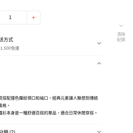
清除
送方式
紀錄
1,500免運
次付款
付款
質搭配撞色羅紋領口和袖口，經典元素讓人聯想到傳統
風格。
織衫本身是一種舒適百搭的單品，適合日常休閒穿搭。
類 (2)