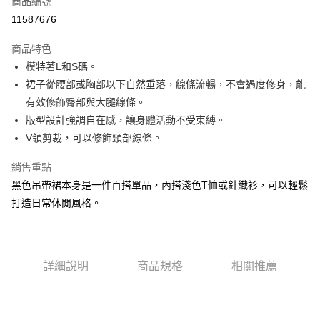
商品編號
超商取貨付款
11587676
LINE Pay
商品特色
Apple Pay
模特著L和S碼。
裙子從腰部或胸部以下自然垂落，線條流暢，不會過度修身，能
街口支付
有效修飾臀部與大腿線條。
悠遊付
版型設計強調自在感，讓身體活動不受束縛。
V領剪裁，可以修飾頸部線條。
大哥付你分期
相關說明
銷售重點
【大哥付你分期使用說明】
黑色吊帶裙本身是一件百搭單品，內搭淺色T恤或針織衫，可以輕鬆
AFTEE先享後付
1.本服務由台灣大哥大提供，台灣大哥大用戶可立即使用無須另外申請。
2.付款方式選擇「大哥付你分期」，訂單成立後會自動跳轉到大哥付的交易
打造日常休閒風格。
相關說明
流程，驗證手機門號後，選擇欲分期的期數、繳款截止日，確認付款後即完
【關於「AFTEE先享後付」】
成交易。
ATM付款
AFTEE先享後付是「在收到商品之後才付款」的支付方式。 讓您購物簡單
3.實際核准額度、可分期數及費用金額請依後續交易確認頁面所載為準。
便利好安心！
4.訂單成立30分鐘內，如未前往確認交易或遇審核未通過，訂單將自動取
１．簡單：不需註冊會員、不需綁卡、不需儲值。
運送方式
詳細說明
商品規格
相關推薦
消。如遇「轉專審核」未通過狀況，表示未達大哥付你分期系統評分，恕無
２．便利：只要手機號碼，簡訊認證，即可結帳。
法說明評估內容。
３．安心：先確認商品／服務後，再付款。
全家取貨付款
【繳款方式說明】
1.分期款項不併入電信帳單，「大哥付你分期」於每月結算日後寄送繳費提
每筆NT$60，滿NT$1,500(含以上)免運費
【「AFTEE先享後付」結帳流程】
醒簡訊。