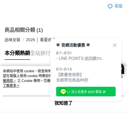
客服
商品相關分類 (1)
品味女裝
2026 │ 春夏商品
🌟 官網活動優惠 🌟
8/1~8/31
本分類熱銷
全站排行
- LINE POINTS 送回饋3%
8/3~8/16
本網站中使用 cookie，欲查詢有關本網站使用 cookie 方式之詳情，及若您不希
【歡慶爸爸節】
熱門標籤
望在電腦上使用 cookie 時應如何變更電腦的 cookie 設定，請參閱本網站「
隱私
全館男包商品88折
權條款
」之 Cookie 聲明。您繼續使用本網站即表示您同意本公司得按本網站使
用條款之 Cookie 聲明使用 cookie。
了解更多 >
👉 加入有最多 $250 驚喜 🎁
我知道了