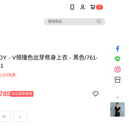
0
BOY - V領撞色出芽修身上衣 - 黑色/761-
-1
1,500免運
785
指定服飾優惠
M
L