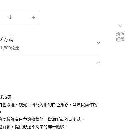
清除
送方式
紀錄
1,500免運
次付款
付款
L和S碼。
白色滾邊，視覺上搭配內搭的白色背心，呈現假兩件的
。
緣同樣飾有白色滾邊線條，增添低調的時尚感。
裁寬鬆，提供舒適不拘束的穿著體驗。