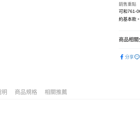
銷售重點
大哥付你
可和761
相關說明
約基本款
【大哥付
AFTEE先
1.本服務
2.付款方
相關說明
流程，驗
商品相關分
【關於「A
ATM付款
完成交易
AFTEE
3.實際核
便利好安
品味女裝
4.訂單成
１．簡單
分享
消。如遇
女┃WOM
２．便利
運送方式
無法說明
３．安心
【繳款方
全家取貨
1.分期款
【「AFT
醒簡訊。
每筆NT$6
１．於結帳
2.透過簡
付」結帳
說明
商品規格
相關推薦
帳／街口支
付款後全
２．訂單
３．收到繳
每筆NT$6
【注意事
／ATM／
1.本服務
※ 請注意
萊爾富取
用戶於交
絡購買商品
款買賣價
先享後付
每筆NT$1
2.基於同
※ 交易是
資料（包
是否繳費成
付款後萊
用，由本