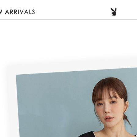
付客戶支
每筆NT$1
3.完整用
【注意事
7-11取貨
１．透過由
交易，需
每筆NT$6
求債權轉
２．關於
付款後7-1
https://aft
每筆NT$6
３．未成
「AFTE
宅配
任。
４．使用「
每筆NT$6
即時審查
結果請求
宅配_離島
５．嚴禁
每筆NT$1
形，恩沛
動。