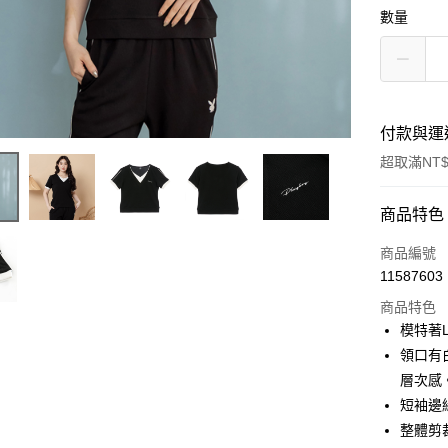
數量
付款與運
超取滿NT$
付款方式
商品特色
信用卡一
商品編號
11587603
超商取貨
商品特色
LINE Pay
模特著
領口有
Apple Pay
層次感
街口支付
短袖邊
整體剪
悠遊付