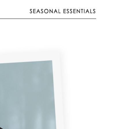
援中心」
https://netprotections.freshdesk.com/support/home
22
戶服務條款，請詳閱以下連結：
https://oppay.tw/userRule
項】
付款
恩沛科技股份有限公司提供之「AFTEE先享後付」服務完成之
依本服務之必要範圍內提供個人資料，並將交易相關給付款項請
0，滿NT$2,000(含以上)免運費
讓予恩沛科技股份有限公司。
個人資料處理事宜，請瀏覽以下網址：
1取貨
ee.tw/terms/#terms3
0，滿NT$2,000(含以上)免運費
年的使用者請事先徵得法定代理人或監護人之同意方可使用
E先享後付」，若未經同意申辦者引起之損失，本公司不負相關責
AFTEE先享後付」時，將依據個別帳號之用戶狀況，依本公司
0，滿NT$2,000(含以上)免運費
核予不同之上限額度；若仍有額度不足之情形，本公司將視審查
用戶進行身份認證。
一人註冊多個帳號或使用他人資訊註冊。若發現惡意使用之情
00
科技股份有限公司將有權停止該用戶之使用額度並採取法律行