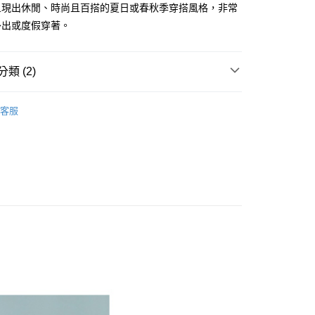
呈現出休閒、時尚且百搭的夏日或春秋季穿搭風格，非常
分期
外出或度假穿著。
你分期使用說明】
享後付
由台灣大哥大提供，台灣大哥大用戶可立即使用無須另外申請。
類 (2)
式選擇「大哥付你分期」，訂單成立後會自動跳轉到大哥付的交易
證手機門號後，選擇欲分期的期數、繳款截止日，確認付款後即
FTEE先享後付」】
。
2026 │ 春夏商品
先享後付是「在收到商品之後才付款」的支付方式。 讓您購物簡單
客服
准額度、可分期數及費用金額請依後續交易確認頁面所載為準。
心！
ENS
服飾上身類
外套／背心
立30分鐘內，如未前往確認交易或遇審核未通過，訂單將自動取
：不需註冊會員、不需綁卡、不需儲值。
「轉專審核」未通過狀況，表示未達大哥付你分期系統評分，恕
：只要手機號碼，簡訊認證，即可結帳。
評估內容。
：先確認商品／服務後，再付款。
式說明】
付款
項不併入電信帳單，「大哥付你分期」於每月結算日後寄送繳費提
EE先享後付」結帳流程】
0，滿NT$1,500(含以上)免運費
方式選擇「AFTEE先享後付」後，將跳轉至「AFTEE先享後
訊連結打開帳單後，可選擇「超商條碼／台灣大直營門市／銀行轉
頁面，進行簡訊認證並確認金額後，即可完成結帳。
付／iPASS MONEY」等通路繳費。
家取貨
成立數日內，您將收到繳費通知簡訊。
費通知簡訊後14天內，點擊此簡訊中的連結，可透過四大超商
0，滿NT$1,500(含以上)免運費
項】
網路銀行／等多元方式進行付款，方視為交易完成。
係由「台灣大哥大股份有限公司」（以下簡稱本公司）所提供，讓
：結帳手續完成當下不需立刻繳費，但若您需要取消訂單，請聯
貨付款
易時，得透過本服務購買商品或服務，並由商店將買賣／分期付
的店家。未經商家同意取消之訂單仍視為有效，需透過AFTEE
金債權讓與本公司後，依約使用本公司帳單繳交帳款。
繳納相關費用。
20
意付款使用「大哥付你分期」之契約關係目的，商店將以您的個人
否成功請以「AFTEE先享後付 」之結帳頁面顯示為準，若有關於
含姓名、電話或地址）提供予台灣大哥大進項蒐集、處理及利
功／繳費後需取消欲退款等相關疑問，請聯繫「AFTEE先享後
爾富取貨
公司與您本人進行分期帳單所需資料之確認、核對及更正。