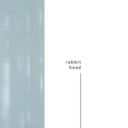
援中心」
https://netprotections.freshdesk.com/support/home
22
戶服務條款，請詳閱以下連結：
https://oppay.tw/userRule
項】
付款
恩沛科技股份有限公司提供之「AFTEE先享後付」服務完成之
依本服務之必要範圍內提供個人資料，並將交易相關給付款項請
0，滿NT$2,000(含以上)免運費
讓予恩沛科技股份有限公司。
個人資料處理事宜，請瀏覽以下網址：
1取貨
ee.tw/terms/#terms3
0，滿NT$2,000(含以上)免運費
年的使用者請事先徵得法定代理人或監護人之同意方可使用
E先享後付」，若未經同意申辦者引起之損失，本公司不負相關責
AFTEE先享後付」時，將依據個別帳號之用戶狀況，依本公司
0，滿NT$2,000(含以上)免運費
核予不同之上限額度；若仍有額度不足之情形，本公司將視審查
用戶進行身份認證。
一人註冊多個帳號或使用他人資訊註冊。若發現惡意使用之情
00
科技股份有限公司將有權停止該用戶之使用額度並採取法律行