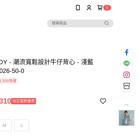
0
BOY - 潮流寬鬆設計牛仔背心 - 淺藍
026-50-0
1,500免運
310
指定服飾優惠
M
L