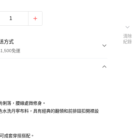
清除
送方式
紀錄
1,500免運
次付款
付款
尚俐落，腰線處微修身。
色水洗丹寧布料，具有經典的翻領和前排鈕扣開襟設
61可成套穿搭搭配。