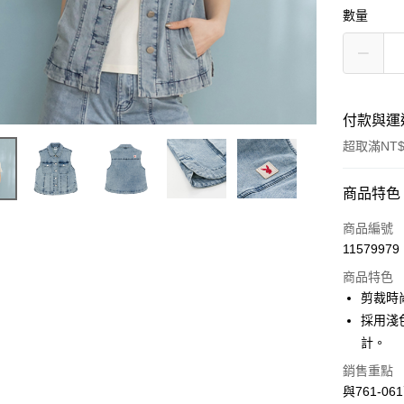
數量
付款與運
超取滿NT$
付款方式
商品特色
信用卡一
商品編號
11579979
超商取貨
商品特色
LINE Pay
剪裁時
採用淺
Apple Pay
計。
街口支付
銷售重點
與761-0
悠遊付