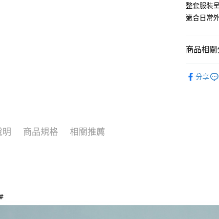
整套服裝
大哥付你
適合日常
相關說明
【大哥付
AFTEE先
1.本服務
商品相關分
2.付款方
相關說明
流程，驗
【關於「A
ATM付款
品味女裝
完成交易
AFTEE
分享
3.實際核
便利好安
女┃WOM
4.訂單成
１．簡單
消。如遇
２．便利
運送方式
無法說明
３．安心
【繳款方
全家取貨
1.分期款
【「AFT
醒簡訊。
說明
商品規格
相關推薦
每筆NT$6
１．於結帳
2.透過簡
付」結帳
帳／街口支
付款後全
２．訂單
３．收到繳
每筆NT$6
【注意事
／ATM／
1.本服務
※ 請注意
萊爾富取
用戶於交
絡購買商品
款買賣價
先享後付
每筆NT$1
2.基於同
※ 交易是
資料（包
是否繳費成
付款後萊
用，由本