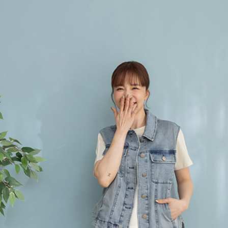
付客戶支
每筆NT$1
3.完整用
【注意事
7-11取貨
１．透過由
交易，需
每筆NT$6
求債權轉
２．關於
付款後7-1
https://aft
每筆NT$6
３．未成
「AFTE
宅配
任。
４．使用「
每筆NT$6
即時審查
結果請求
宅配_離島
５．嚴禁
每筆NT$1
形，恩沛
動。