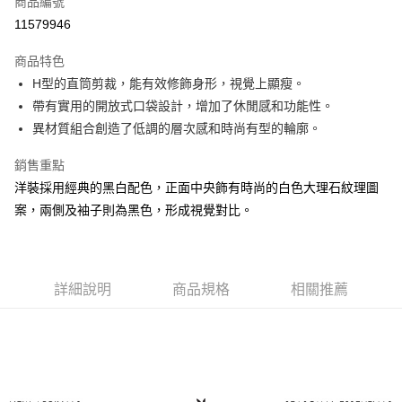
商品編號
超商取貨付款
11579946
LINE Pay
商品特色
Apple Pay
H型的直筒剪裁，能有效修飾身形，視覺上顯瘦。
帶有實用的開放式口袋設計，增加了休閒感和功能性。
街口支付
異材質組合創造了低調的層次感和時尚有型的輪廓。
悠遊付
銷售重點
大哥付你分期
洋裝採用經典的黑白配色，正面中央飾有時尚的白色大理石紋理圖
相關說明
案，兩側及袖子則為黑色，形成視覺對比。
【大哥付你分期使用說明】
AFTEE先享後付
1.本服務由台灣大哥大提供，台灣大哥大用戶可立即使用無須另外申請。
2.付款方式選擇「大哥付你分期」，訂單成立後會自動跳轉到大哥付的交易
相關說明
流程，驗證手機門號後，選擇欲分期的期數、繳款截止日，確認付款後即完
【關於「AFTEE先享後付」】
成交易。
詳細說明
商品規格
相關推薦
ATM付款
AFTEE先享後付是「在收到商品之後才付款」的支付方式。 讓您購物簡單
3.實際核准額度、可分期數及費用金額請依後續交易確認頁面所載為準。
便利好安心！
4.訂單成立30分鐘內，如未前往確認交易或遇審核未通過，訂單將自動取
１．簡單：不需註冊會員、不需綁卡、不需儲值。
運送方式
消。如遇「轉專審核」未通過狀況，表示未達大哥付你分期系統評分，恕無
２．便利：只要手機號碼，簡訊認證，即可結帳。
法說明評估內容。
３．安心：先確認商品／服務後，再付款。
全家取貨付款
【繳款方式說明】
1.分期款項不併入電信帳單，「大哥付你分期」於每月結算日後寄送繳費提
每筆NT$60，滿NT$1,500(含以上)免運費
【「AFTEE先享後付」結帳流程】
醒簡訊。