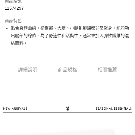
商品編號
超商取貨付款
11574297
LINE Pay
商品特色
Apple Pay
貼合身體曲線，從臀部、大腿、小腿到腳踝都非常緊身，能勾勒
出腿部的線條。為了舒適性和活動性，通常會加入彈性纖維的混
街口支付
紡面料。
悠遊付
大哥付你分期
相關說明
詳細說明
商品規格
相關推薦
【大哥付你分期使用說明】
AFTEE先享後付
1.本服務由台灣大哥大提供，台灣大哥大用戶可立即使用無須另外申請。
2.付款方式選擇「大哥付你分期」，訂單成立後會自動跳轉到大哥付的交易
相關說明
流程，驗證手機門號後，選擇欲分期的期數、繳款截止日，確認付款後即完
【關於「AFTEE先享後付」】
成交易。
ATM付款
AFTEE先享後付是「在收到商品之後才付款」的支付方式。 讓您購物簡單
3.實際核准額度、可分期數及費用金額請依後續交易確認頁面所載為準。
便利好安心！
4.訂單成立30分鐘內，如未前往確認交易或遇審核未通過，訂單將自動取
１．簡單：不需註冊會員、不需綁卡、不需儲值。
運送方式
消。如遇「轉專審核」未通過狀況，表示未達大哥付你分期系統評分，恕無
２．便利：只要手機號碼，簡訊認證，即可結帳。
法說明評估內容。
３．安心：先確認商品／服務後，再付款。
全家取貨付款
【繳款方式說明】
1.分期款項不併入電信帳單，「大哥付你分期」於每月結算日後寄送繳費提
每筆NT$60，滿NT$1,500(含以上)免運費
【「AFTEE先享後付」結帳流程】
醒簡訊。