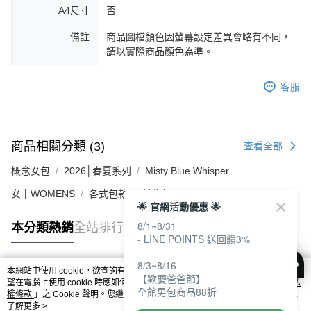
A4尺寸
否
備註
商品圖檔顏色因螢幕設定差異會略有不同，
請以實際商品顏色為準。
客服
商品相關分類 (3)
查看全部
概念女包
2026│春夏系列
Misty Blue Whisper
女┃WOMENS
各式包款
斜背包
🌟 官網活動優惠 🌟
8/1~8/31
本分類熱銷
全站排行
- LINE POINTS 送回饋3%
8/3~8/16
本網站中使用 cookie，欲查詢有關本網站使用 cookie 方式之詳情，及若您不希
【歡慶爸爸節】
熱門標籤
望在電腦上使用 cookie 時應如何變更電腦的 cookie 設定，請參閱本網站「
隱私
全館男包商品88折
權條款
」之 Cookie 聲明。您繼續使用本網站即表示您同意本公司得按本網站使
用條款之 Cookie 聲明使用 cookie。
了解更多 >