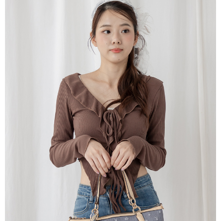
ATM／網路銀行／等多元方式進行付款，方視為交易完成。
萊爾富取貨付款
1.本服務係由「台灣大哥大股份有限公司」（以下簡稱本公司）所提供，讓
※ 請注意：結帳手續完成當下不需立刻繳費，但若您需要取消訂單，請聯絡
用戶於交易時，得透過本服務購買商品或服務，並由商店將買賣／分期付款
每筆NT$120
購買商品的店家。未經商家同意取消之訂單仍視為有效，需透過AFTEE先享
買賣價金債權讓與本公司後，依約使用本公司帳單繳交帳款。
後付繳納相關費用。
2.基於同意付款使用「大哥付你分期」之契約關係目的，商店將以您的個人
付款後萊爾富取貨
※ 交易是否成功請以「AFTEE先享後付 」之結帳頁面顯示為準，若有關於
資料（包含姓名、電話或地址）提供予台灣大哥大進項蒐集、處理及利用，
是否繳費成功／繳費後需取消欲退款等相關疑問，請聯繫「AFTEE先享後付
每筆NT$122
由本公司與您本人進行分期帳單所需資料之確認、核對及更正。
客戶支援中心」
https://netprotections.freshdesk.com/support/home
3.完整用戶服務條款，請詳閱以下連結：
https://oppay.tw/userRule
7-11取貨付款
【注意事項】
１．透過由恩沛科技股份有限公司提供之「AFTEE先享後付」服務完成之交
每筆NT$60，滿NT$2,000(含以上)免運費
易，需依本服務之必要範圍內提供個人資料，並將交易相關給付款項請求債
權轉讓予恩沛科技股份有限公司。
付款後7-11取貨
２．關於個人資料處理事宜，請瀏覽以下網址：
每筆NT$60，滿NT$2,000(含以上)免運費
https://aftee.tw/terms/#terms3
３．未成年的使用者請事先徵得法定代理人或監護人之同意方可使用
宅配
「AFTEE先享後付」，若未經同意申辦者引起之損失，本公司不負相關責
任。
每筆NT$60，滿NT$2,000(含以上)免運費
４．使用「AFTEE先享後付」時，將依據個別帳號之用戶狀況，依本公司即
時審查核予不同之上限額度；若仍有額度不足之情形，本公司將視審查結果
宅配_離島
請求用戶進行身份認證。
每筆NT$100
５．嚴禁一人註冊多個帳號或使用他人資訊註冊。若發現惡意使用之情形，
恩沛科技股份有限公司將有權停止該用戶之使用額度並採取法律行動。