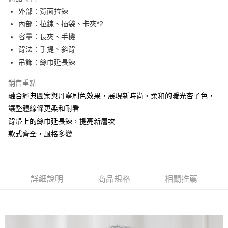
Apple Pay
外部：背面拉鍊
內部：拉鍊、插袋、卡夾*2
街口支付
容量：長夾、手機
悠遊付
背法：手提、斜背
吊飾：絲巾延長鍊
大哥付你分期
相關說明
銷售重點
【大哥付你分期使用說明】
融合經典圖案與丹寧刷色效果，展現新時尚‧柔和的暖光杏子色，
AFTEE先享後付
1.本服務由台灣大哥大提供，台灣大哥大用戶可立即使用無須另外申請。
2.付款方式選擇「大哥付你分期」，訂單成立後會自動跳轉到大哥付的交易
讓整體線條更柔和耐看
相關說明
流程，驗證手機門號後，選擇欲分期的期數、繳款截止日，確認付款後即完
背帶上的絲巾延長鍊，提亮新層次
【關於「AFTEE先享後付」】
成交易。
ATM付款
AFTEE先享後付是「在收到商品之後才付款」的支付方式。 讓您購物簡單
款式齊全，風格多變
3.實際核准額度、可分期數及費用金額請依後續交易確認頁面所載為準。
便利好安心！
4.訂單成立30分鐘內，如未前往確認交易或遇審核未通過，訂單將自動取
１．簡單：不需註冊會員、不需綁卡、不需儲值。
運送方式
消。如遇「轉專審核」未通過狀況，表示未達大哥付你分期系統評分，恕無
２．便利：只要手機號碼，簡訊認證，即可結帳。
法說明評估內容。
３．安心：先確認商品／服務後，再付款。
全家取貨付款
【繳款方式說明】
詳細說明
商品規格
相關推薦
1.分期款項不併入電信帳單，「大哥付你分期」於每月結算日後寄送繳費提
每筆NT$60，滿NT$1,500(含以上)免運費
【「AFTEE先享後付」結帳流程】
醒簡訊。
１．於結帳方式選擇「AFTEE先享後付」後，將跳轉至「AFTEE先享後付」
2.透過簡訊連結打開帳單後，可選擇「超商條碼／台灣大直營門市／銀行轉
付款後全家取貨
結帳頁面，進行簡訊認證並確認金額後，即可完成結帳。
帳／街口支付／iPASS MONEY」等通路繳費。
２．訂單成立數日內，您將收到繳費通知簡訊。
每筆NT$60，滿NT$1,500(含以上)免運費
３．收到繳費通知簡訊後14天內，點擊此簡訊中的連結，可透過四大超商／
【注意事項】